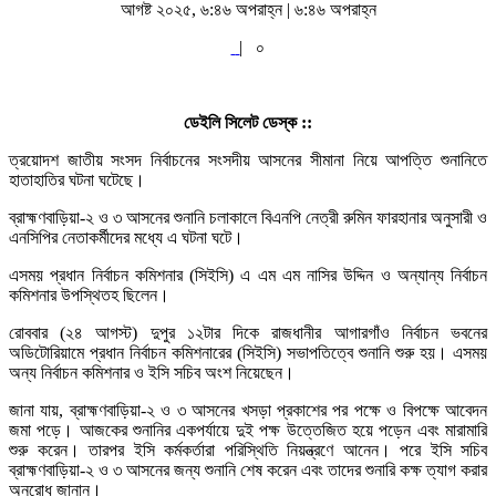
আগষ্ট ২০২৫, ৬:৪৬ অপরাহ্ন | ৬:৪৬ অপরাহ্ন
|
০
ডেইলি সিলেট ডেস্ক ::
ত্রয়োদশ জাতীয় সংসদ নির্বাচনের সংসদীয় আসনের সীমানা নিয়ে আপত্তি শুনানিতে
হাতাহাতির ঘটনা ঘটেছে।
ব্রাহ্মণবাড়িয়া-২ ও ৩ আসনের শুনানি চলাকালে বিএনপি নেত্রী রুমিন ফারহানার অনুসারী ও
এনসিপির নেতাকর্মীদের মধ্যে এ ঘটনা ঘটে।
এসময় প্রধান নির্বাচন কমিশনার (সিইসি) এ এম এম নাসির উদ্দিন ও অন্যান্য নির্বাচন
কমিশনার উপস্থিতহ ছিলেন।
রোববার (২৪ আগস্ট) দুপুর ১২টার দিকে রাজধানীর আগারগাঁও নির্বাচন ভবনের
অডিটোরিয়ামে প্রধান নির্বাচন কমিশনারের (সিইসি) সভাপতিত্বে শুনানি শুরু হয়। এসময়
অন্য নির্বাচন কমিশনার ও ইসি সচিব অংশ নিয়েছেন।
জানা যায়, ব্রাহ্মণবাড়িয়া-২ ও ৩ আসনের খসড়া প্রকাশের পর পক্ষে ও বিপক্ষে আবেদন
জমা পড়ে। আজকের শুনানির একপর্যায়ে দুই পক্ষ উত্তেজিত হয়ে পড়েন এবং মারামারি
শুরু করেন। তারপর ইসি কর্মকর্তারা পরিস্থিতি নিয়ন্ত্রণে আনেন। পরে ইসি সচিব
ব্রাহ্মণবাড়িয়া-২ ও ৩ আসনের জন্য শুনানি শেষ করেন এবং তাদের শুনারি কক্ষ ত্যাগ করার
অনুরোধ জানান।