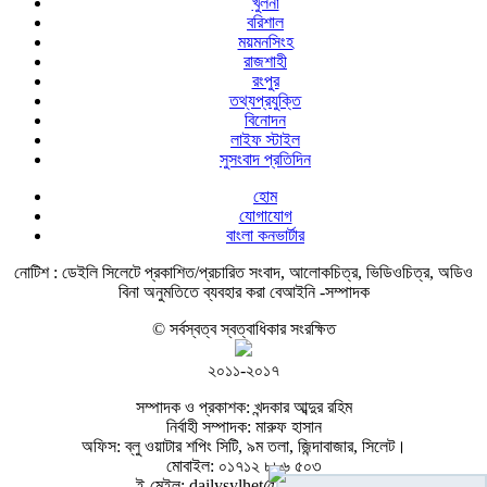
খুলনা
বরিশাল
ময়মনসিংহ
রাজশাহী
রংপুর
তথ্যপ্রযুক্তি
বিনোদন
লাইফ স্টাইল
সুসংবাদ প্রতিদিন
হোম
যোগাযোগ
বাংলা কনভার্টার
নোটিশ :
ডেইলি সিলেটে প্রকাশিত/প্রচারিত সংবাদ, আলোকচিত্র, ভিডিওচিত্র, অডিও
বিনা অনুমতিতে ব্যবহার করা বেআইনি -সম্পাদক
© সর্বস্বত্ব স্বত্বাধিকার সংরক্ষিত
২০১১-২০১৭
সম্পাদক ও প্রকাশক: খন্দকার আব্দুর রহিম
নির্বাহী সম্পাদক: মারুফ হাসান
অফিস: ব্লু ওয়াটার শপিং সিটি, ৯ম তলা, জিন্দাবাজার, সিলেট।
মোবাইল: ০১৭১২ ৮৮৬ ৫০৩
ই-মেইল: dailysylhet@gmail.com