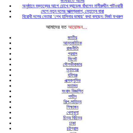
জামায়াতে আমির
অনুষ্ঠানে বক্তব্যের আগে চোখে ব্যান্ডেজ বাঁধলেন নাসীরুদ্দীন পাটওয়ারী
দেশে নতুন দলের আত্মপ্রকাশ, নেতৃত্বে যারা
বিরোধী দলের নেতারা ‘শেখ হাসিনার ভাষায়’ কথা বলছেন: মির্জা ফখরুল
আমাদের যত
আয়োজন...
জাতীয়
আন্তর্জাতিক
রাজনীতি
প্রবাস
সিলেট
মৌলভীবাজার
সুনামগঞ্জ
হবিগঞ্জ
এক্সক্লুসিভ
মতামত
সংবাদ বিজ্ঞপ্তি
পর্যটন
শিল্প-সাহিত্য
শিক্ষাঙ্গন
খেলাধুলা
চিত্র বিচিত্র
ঢাকা
চট্টগ্রাম