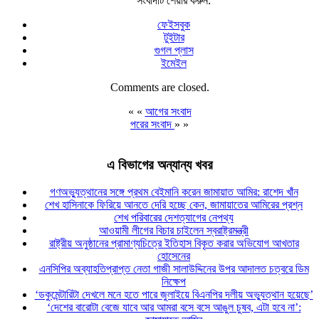
সংবাদটি শেয়ার করুন:
ফেইসবুক
টুইটার
গুগল প্লাস
ইমেইল
Comments are closed.
« «
আগের সংবাদ
পরের সংবাদ
» »
এ বিভাগের অন্যান্য খবর
গণঅভ্যুত্থানের সঙ্গে প্রথম বেইমানি করেন জামায়াত আমির: রাশেদ খাঁন
শেখ হাসিনাকে ফিরিয়ে আনতে দেরি হচ্ছে কেন, জামায়াতের আমিরের প্রশ্ন
শেখ পরিবারের দেশত্যাগের নেপথ্য
আওয়ামী লীগের বিচার চাইলেন স্বরাষ্ট্রমন্ত্রী
রাষ্ট্রীয় অনুষ্ঠানের প্রামাণ্যচিত্রে ইতিহাস বিকৃত করার অভিযোগ আখতার
হোসেনের
এনসিপির অব্যাহতিপ্রাপ্ত নেতা গাজী সালাউদ্দিনের উপর আদালত চত্বরে ডিম
নিক্ষেপ
‘ডকুমেন্টারিটা দেখলে মনে হতে পারে জুলাইয়ে বিএনপির দলীয় অভ্যুত্থান হয়েছে’
‘দেশের বারোটা বেজে যাবে আর আমরা বসে বসে আঙুল চুষব, এটা হবে না’: