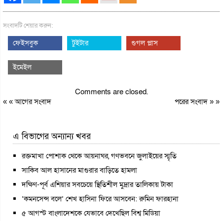
সংবাদটি শেয়ার করুন:
ফেইসবুক
টুইটার
গুগল প্লাস
ইমেইল
Comments are closed.
« «
আগের সংবাদ
পরের সংবাদ
» »
এ বিভাগের অন্যান্য খবর
রক্তমাখা পোশাক থেকে আয়নাঘর, গণভবনে জুলাইয়ের স্মৃতি
সাকিব আল হাসানের মাগুরার বাড়িতে হামলা
দক্ষিণ-পূর্ব এশিয়ার সবচেয়ে স্থিতিশীল মুদ্রার তালিকায় টাকা
‘কমনসেন্স বলে’ শেখ হাসিনা ফিরে আসবেন: রুমিন ফারহানা
৫ আগস্ট বাংলাদেশকে যেভাবে দেখেছিল বিশ্ব মিডিয়া