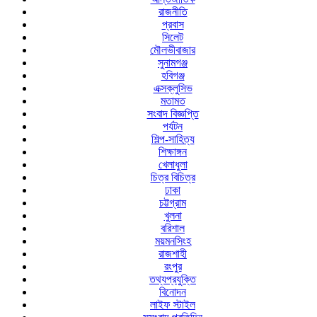
রাজনীতি
প্রবাস
সিলেট
মৌলভীবাজার
সুনামগঞ্জ
হবিগঞ্জ
এক্সক্লুসিভ
মতামত
সংবাদ বিজ্ঞপ্তি
পর্যটন
শিল্প-সাহিত্য
শিক্ষাঙ্গন
খেলাধুলা
চিত্র বিচিত্র
ঢাকা
চট্টগ্রাম
খুলনা
বরিশাল
ময়মনসিংহ
রাজশাহী
রংপুর
তথ্যপ্রযুক্তি
বিনোদন
লাইফ স্টাইল