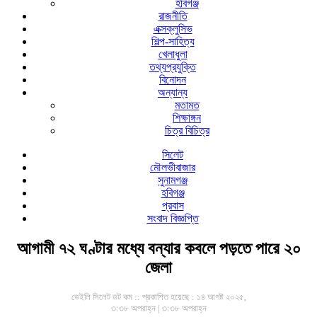
হবিগঞ্জ
রাজনীতি
এক্সক্লুসিভ
শিল্প-সাহিত্য
খেলাধুলা
তথ্যপ্রযুক্তি
বিনোদন
অন্যান্য
মতামত
শিক্ষাঙ্গন
চিত্র বিচিত্র
সিলেট
মৌলভীবাজার
সুনামগঞ্জ
হবিগঞ্জ
প্রবাস
সংবাদ বিজ্ঞপ্তি
আগামী ৭২ ঘণ্টার মধ্যে বন্যার কবলে পড়তে পারে ২০
জেলা
ডেইলি সিলেট ডট কম ::
প্রকাশিত হয়েছে : ১৪ আগষ্ট ২০২৫,
৩:৩৮ অপরাহ্ন | ৩:৩৮ অপরাহ্ন