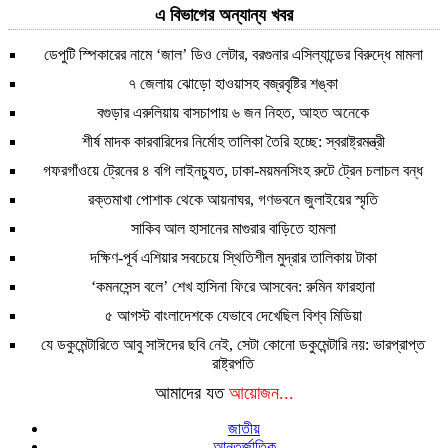
এ বিভাগের অন্যান্য খবর
ডেপুটি স্পিকারের নামে ‘জাল’ ডিও লেটার, বরগুনার এসিল্যান্ডের বিরুদ্ধে মামলা
৭ জেলায় ঝোড়ো হাওয়াসহ বজ্রবৃষ্টির শঙ্কা
বগুড়ার এরুলিয়ায় বাসচাপায় ৬ জন নিহত, আহত অনেকে
শীর্ষ মাদক কারবারিদের নির্মোহ তালিকা তৈরি হচ্ছে: স্বরাষ্ট্রমন্ত্রী
গফরগাঁওয়ে ট্রেনের ৪ বগি লাইনচ্যুত, ঢাকা-ময়মনসিংহ রুটে ট্রেন চলাচল বন্ধ
রক্তমাখা পোশাক থেকে আয়নাঘর, গণভবনে জুলাইয়ের স্মৃতি
সাকিব আল হাসানের মাগুরার বাড়িতে হামলা
দক্ষিণ-পূর্ব এশিয়ার সবচেয়ে স্থিতিশীল মুদ্রার তালিকায় টাকা
‘কমনসেন্স বলে’ শেখ হাসিনা ফিরে আসবেন: রুমিন ফারহানা
৫ আগস্ট বাংলাদেশকে যেভাবে দেখেছিল বিশ্ব মিডিয়া
যে ডকুমেন্টারিতে আবু সাঈদের ছবি নেই, সেটা কোনো ডকুমেন্টারি নয়: ভারপ্রাপ্ত
রাষ্ট্রপতি
আমাদের যত
আয়োজন...
জাতীয়
আন্তর্জাতিক