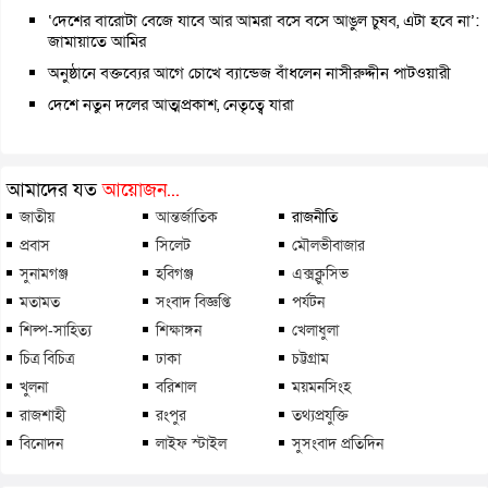
‘দেশের বারোটা বেজে যাবে আর আমরা বসে বসে আঙুল চুষব, এটা হবে না’:
জামায়াতে আমির
অনুষ্ঠানে বক্তব্যের আগে চোখে ব্যান্ডেজ বাঁধলেন নাসীরুদ্দীন পাটওয়ারী
দেশে নতুন দলের আত্মপ্রকাশ, নেতৃত্বে যারা
আমাদের যত
আয়োজন...
জাতীয়
আন্তর্জাতিক
রাজনীতি
প্রবাস
সিলেট
মৌলভীবাজার
সুনামগঞ্জ
হবিগঞ্জ
এক্সক্লুসিভ
মতামত
সংবাদ বিজ্ঞপ্তি
পর্যটন
শিল্প-সাহিত্য
শিক্ষাঙ্গন
খেলাধুলা
চিত্র বিচিত্র
ঢাকা
চট্টগ্রাম
খুলনা
বরিশাল
ময়মনসিংহ
রাজশাহী
রংপুর
তথ্যপ্রযুক্তি
বিনোদন
লাইফ স্টাইল
সুসংবাদ প্রতিদিন