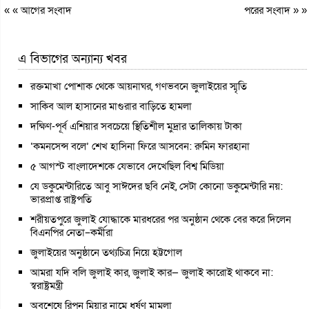
« «
আগের সংবাদ
পরের সংবাদ
» »
এ বিভাগের অন্যান্য খবর
রক্তমাখা পোশাক থেকে আয়নাঘর, গণভবনে জুলাইয়ের স্মৃতি
সাকিব আল হাসানের মাগুরার বাড়িতে হামলা
দক্ষিণ-পূর্ব এশিয়ার সবচেয়ে স্থিতিশীল মুদ্রার তালিকায় টাকা
‘কমনসেন্স বলে’ শেখ হাসিনা ফিরে আসবেন: রুমিন ফারহানা
৫ আগস্ট বাংলাদেশকে যেভাবে দেখেছিল বিশ্ব মিডিয়া
যে ডকুমেন্টারিতে আবু সাঈদের ছবি নেই, সেটা কোনো ডকুমেন্টারি নয়:
ভারপ্রাপ্ত রাষ্ট্রপতি
শরীয়তপুরে জুলাই যোদ্ধাকে মারধরের পর অনুষ্ঠান থেকে বের করে দিলেন
বিএনপির নেতা–কর্মীরা
জুলাইয়ের অনুষ্ঠানে তথ্যচিত্র নিয়ে হট্টগোল
আমরা যদি বলি জুলাই কার, জুলাই কার— জুলাই কারোই থাকবে না:
স্বরাষ্ট্রমন্ত্রী
অবশেষে রিপন মিয়ার নামে ধর্ষণ মামলা