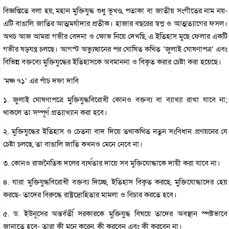
বিজ্ঞপ্তিতে বলা হয়, ‌মহান মুক্তিযুদ্ধ শুধু ভূখণ্ড, পতাকা বা জাতীয় সংগীতের নাম নয়-
এটি বাঙালি জাতির আত্মমর্যাদার প্রতীক। হাজার বছরের স্বপ্ন ও আত্মত্যাগের ফসল।
অথচ আজ আমরা গভীর বেদনা ও ক্ষোভ নিয়ে দেখছি, এ ইতিহাস মুছে ফেলার একটি
গভীর ষড়যন্ত্র চলছে। আগস্ট অভ্যুত্থানের পর ঘোষিত কথিত ‘জুলাই ঘোষণাপত্র’ এবং
বিভিন্ন বক্তব্যে মুক্তিযুদ্ধের ইতিহাসকে অবমাননা ও বিকৃত করার চেষ্টা করা হয়েছে।
‘মঞ্চ ৭১’ এর পাঁচ দফা দাবি
১. জুলাই ঘোষণাপত্রে মুক্তিযুদ্ধবিরোধী কোনও বক্তব্য বা ব্যাখ্যা রাখা যাবে না;
থাকলে তা সম্পূর্ণ প্রত্যাখ্যান করা হবে।
২. মুক্তিযুদ্ধের ইতিহাস ও চেতনা বাদ দিয়ে তথাকথিত নতুন সংবিধান প্রণয়নের যে
চেষ্টা চলছে, তা বাঙালি জাতি কখনও মেনে নেবে না।
৩. কোনও রাজনৈতিক দলের ব্যর্থতার দায়ে সব মুক্তিযোদ্ধাকে দায়ী করা যাবে না।
৪. যারা মুক্তিযুদ্ধবিরোধী বক্তব্য দিচ্ছে, ইতিহাস বিকৃত করছে, মুক্তিযোদ্ধাদের হেয়
করছে- তাদের বিরুদ্ধে রাষ্ট্রদ্রোহিতার মামলা ও বিচার করতে হবে।
৫. ড. ইউনূসের অন্তর্বর্তী সরকারকে মুক্তিযুদ্ধ বিষয়ে তাদের অবস্থান স্পষ্টভাবে
জানাতে হবে- তারা কী মনে করেন, কী করবেন এবং কী করবেন না।