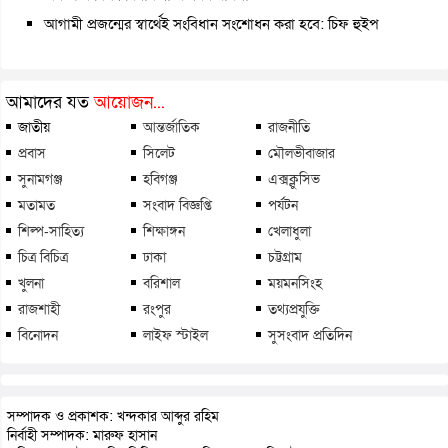
আগামী প্রজন্মের স্বার্থেই সংবিধান সংশোধন করা হবে: চিফ হুইপ
আমাদের যত
আয়োজন...
জাতীয়
আন্তর্জাতিক
রাজনীতি
প্রবাস
সিলেট
মৌলভীবাজার
সুনামগঞ্জ
হবিগঞ্জ
এক্সক্লুসিভ
মতামত
সংবাদ বিজ্ঞপ্তি
পর্যটন
শিল্প-সাহিত্য
শিক্ষাঙ্গন
খেলাধুলা
চিত্র বিচিত্র
ঢাকা
চট্টগ্রাম
খুলনা
বরিশাল
ময়মনসিংহ
রাজশাহী
রংপুর
তথ্যপ্রযুক্তি
বিনোদন
লাইফ স্টাইল
সুসংবাদ প্রতিদিন
সম্পাদক ও প্রকাশক: খন্দকার আব্দুর রহিম
নির্বাহী সম্পাদক: মারুফ হাসান