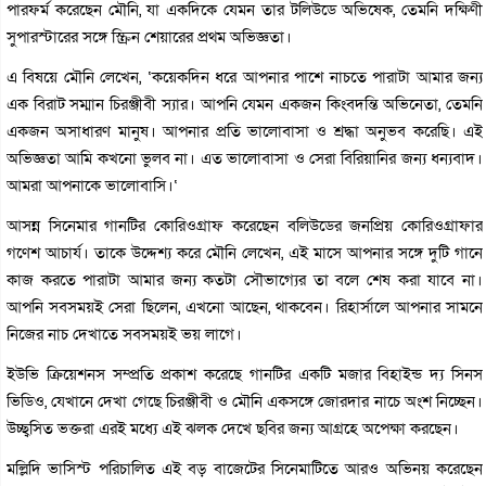
পারফর্ম করেছেন মৌনি, যা একদিকে যেমন তার টলিউডে অভিষেক, তেমনি দক্ষিণী
সুপারস্টারের সঙ্গে স্ক্রিন শেয়ারের প্রথম অভিজ্ঞতা।
এ বিষয়ে মৌনি লেখেন, ‘কয়েকদিন ধরে আপনার পাশে নাচতে পারাটা আমার জন্য
এক বিরাট সম্মান চিরঞ্জীবী স্যার। আপনি যেমন একজন কিংবদন্তি অভিনেতা, তেমনি
একজন অসাধারণ মানুষ। আপনার প্রতি ভালোবাসা ও শ্রদ্ধা অনুভব করেছি। এই
অভিজ্ঞতা আমি কখনো ভুলব না। এত ভালোবাসা ও সেরা বিরিয়ানির জন্য ধন্যবাদ।
আমরা আপনাকে ভালোবাসি।‘
আসন্ন সিনেমার গানটির কোরিওগ্রাফ করেছেন বলিউডের জনপ্রিয় কোরিওগ্রাফার
গণেশ আচার্য। তাকে উদ্দেশ্য করে মৌনি লেখেন, এই মাসে আপনার সঙ্গে দুটি গানে
কাজ করতে পারাটা আমার জন্য কতটা সৌভাগ্যের তা বলে শেষ করা যাবে না।
আপনি সবসময়ই সেরা ছিলেন, এখনো আছেন, থাকবেন। রিহার্সালে আপনার সামনে
নিজের নাচ দেখাতে সবসময়ই ভয় লাগে।
ইউভি ক্রিয়েশনস সম্প্রতি প্রকাশ করেছে গানটির একটি মজার বিহাইন্ড দ্য সিনস
ভিডিও, যেখানে দেখা গেছে চিরঞ্জীবী ও মৌনি একসঙ্গে জোরদার নাচে অংশ নিচ্ছেন।
উচ্ছ্বসিত ভক্তরা এরই মধ্যে এই ঝলক দেখে ছবির জন্য আগ্রহে অপেক্ষা করছেন।
মল্লিদি ভাসিস্ট পরিচালিত এই বড় বাজেটের সিনেমাটিতে আরও অভিনয় করেছেন