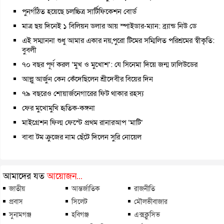
পুনর্গঠিত হয়েছে চলচ্চিত্র সার্টিফিকেশন বোর্ড
মাত্র ছয় দিনেই ১ বিলিয়ন ডলার আয় স্পাইডার-ম্যান: ব্র্যান্ড নিউ ডে
এই সম্মাননা শুধু আমার একার নয়,পুরো টিমের সম্মিলিত পরিশ্রমের স্বীকৃতি:
বুবলী
৭০ বছর পূর্ণ করল ‘মুখ ও মুখোশ’: যে সিনেমা দিয়ে জন্ম ঢালিউডের
আল্লু আর্জুন কেন কেঁদেছিলেন শ্রীদেবীর বিয়ের দিন
৭৯ বছরেও শোয়ার্জনেগারের ফিট থাকার রহস্য
ফের মুখোমুখি হৃতিক-কঙ্গনা
মাইগ্রেশন ফিল্ম ফেস্টে প্রথম রানারআপ ‘মাটি’
বাবা টম ক্রুজের নাম ছেঁটে দিলেন সুরি নোয়েল
আমাদের যত
আয়োজন...
জাতীয়
আন্তর্জাতিক
রাজনীতি
প্রবাস
সিলেট
মৌলভীবাজার
সুনামগঞ্জ
হবিগঞ্জ
এক্সক্লুসিভ