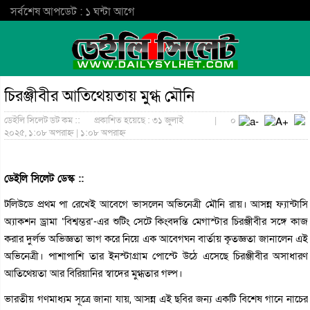
সর্বশেষ আপডেট : ১ ঘন্টা আগে
চিরঞ্জীবীর আতিথেয়তায় মুগ্ধ মৌনি
ডেইলি সিলেট ডট কম ::
প্রকাশিত হয়েছে : ৩১ জুলাই
|
০
২০২৫, ১:০৮ অপরাহ্ন | ১:০৮ অপরাহ্ন
ডেইলি সিলেট ডেস্ক ::
টলিউডে প্রথম পা রেখেই আবেগে ভাসলেন অভিনেত্রী মৌনি রায়। আসন্ন ফ্যান্টাসি
অ্যাকশন ড্রামা ‘বিশ্বম্ভর’-এর শুটিং সেটে কিংবদন্তি মেগাস্টার চিরঞ্জীবীর সঙ্গে কাজ
করার দুর্লভ অভিজ্ঞতা ভাগ করে নিয়ে এক আবেগঘন বার্তায় কৃতজ্ঞতা জানালেন এই
অভিনেত্রী। পাশাপাশি তার ইনস্টাগ্রাম পোস্টে উঠে এসেছে চিরঞ্জীবীর অসাধারণ
আতিথেয়তা আর বিরিয়ানির স্বাদের মুগ্ধতার গল্প।
ভারতীয় গণমাধ্যম সূত্রে জানা যায়, আসন্ন এই ছবির জন্য একটি বিশেষ গানে নাচের