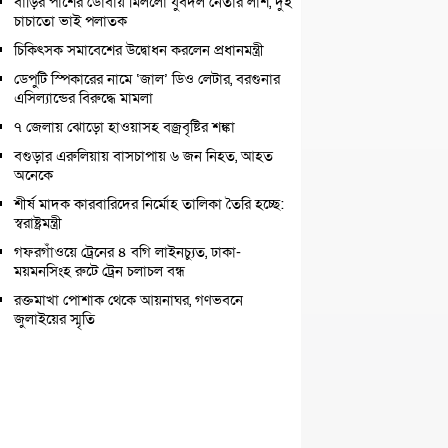
বাড়ির পাশের ডোবায় মিললো যুবদল নেতার লাশ, দুই
চাচাতো ভাই পলাতক
চিকিৎসক সমাবেশের উদ্বোধন করলেন প্রধানমন্ত্রী
ডেপুটি স্পিকারের নামে ‘জাল’ ডিও লেটার, বরগুনার
এসিল্যান্ডের বিরুদ্ধে মামলা
৭ জেলায় ঝোড়ো হাওয়াসহ বজ্রবৃষ্টির শঙ্কা
বগুড়ার এরুলিয়ায় বাসচাপায় ৬ জন নিহত, আহত
অনেকে
শীর্ষ মাদক কারবারিদের নির্মোহ তালিকা তৈরি হচ্ছে:
স্বরাষ্ট্রমন্ত্রী
গফরগাঁওয়ে ট্রেনের ৪ বগি লাইনচ্যুত, ঢাকা-
ময়মনসিংহ রুটে ট্রেন চলাচল বন্ধ
রক্তমাখা পোশাক থেকে আয়নাঘর, গণভবনে
জুলাইয়ের স্মৃতি