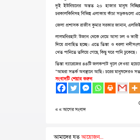
দুই ইউনিয়নের অন্তত ২০ হাজার মানুষ বিচ্ছি
চরকালকিনিসহ বিভিন্ন এলাকায় কাঁচা সড়কগুলো 
জেলা প্রশাসক রাজীব কুমার সরকার জানান, এলজিইডি
লালমনিরহাট: উজান থেকে নেমে আসা ঢল ও ভারী বৃষ্
দিয়ে প্রবাহিত হচ্ছে। এতে তিস্তা ও ধরলা নদীসং
খেত পানিতে তলিয়ে গেছে, কিছু ঘরে পানি ঢুকেছে।
তিস্তা ব্যারেজের ৪৪টি জলকপাট খুলে দেওয়া হয়েছে
“আমরা সতর্ক অবস্থানে আছি। চরের মানুষদেরও সত
সংবাদটি শেয়ার করুন
« «
আগের সংবাদ
আমাদের যত
আয়োজন...