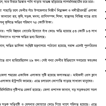
লে, আর উত্তরে তিস্তার পানি বাড়ায় আতঙ্ক ছড়িয়েছে লালমনিরহাটের চরে চরে।
পাহাড়ি ঢলে ফেনীর পাঁচ উপজেলার বিস্তীর্ণ নিম্নাঞ্চল ও নদীতীরবর্তী এলাকা
নো হয়, কৃষি, সড়ক, মৎস্য, প্রাণিসম্পদ, শিক্ষা, স্বাস্থ্যসহ বিভিন্ন খাতে প্রায়
শুধু কৃষিতে ক্ষতির পরিমাণ ৭৫ কোটি টাকা।
ার। পানি উন্নয়ন বোর্ডের হিসাবে বাঁধ ভেঙে ক্ষতি হয়েছে ৫৩ কোটি ৮৩ লাখ
দ্যুৎ বিভাগেও ব্যাপক ক্ষতির তথ্য মিলেছে।
ন, ক্ষতির তালিকা সংশ্লিষ্ট মন্ত্রণালয়ে পাঠানো হয়েছে, বরাদ্দ এলেই পুনর্গঠনের
নীতে প্রাণ হারিয়েছিলেন ২৯ জন। সেই বন্যা ফেনীর ইতিহাসে সবচেয়ে ভয়ংকর
জেলা শহরের একাধিক এলাকায় সৃষ্টি হয়েছে জলাবদ্ধতা। মাইজদী প্রেস ক্লাব
াকায় হাঁটুপানি জমেছে। এতে চলাচলে ভোগান্তি বাড়ছে সাধারণ মানুষের।
লিমিটার বৃষ্টিপাত রেকর্ড হয়েছে। জেলা প্রশাসক জানান, বড় সড়কগুলো সচল
্জ সড়ক অতিবৃষ্টি ও মেঘনার জোয়ারে ভেঙে গিয়ে খালে পরিণত হয়েছে। এতে