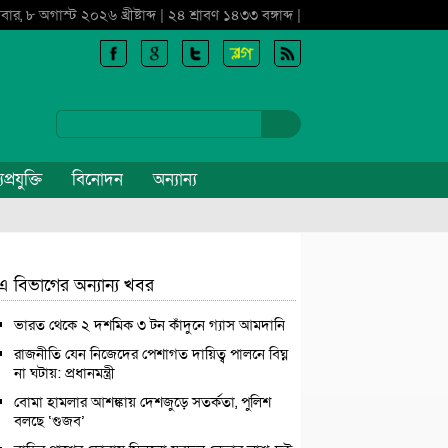
বার, ৮ অগাস্ট ২০২৬ খ্রীষ্টাব্দ | ২৪ শ্রাবণ ১৪৩৩ বঙ্গাব্দ |
প্রযুক্তি
বিনোদন
অন্যান্য
এ বিভাগের অন্যান্য খবর
ভারত থেকে ২ দশমিক ৩ টন কাঁদুনে গ্যাস আমদানি
রাজনীতি যেন নিজেদের পেশাগত দায়িত্ব পালনে বিঘ্ন
না ঘটায়: প্রধানমন্ত্রী
বোমা হামলার আশঙ্কায় দেশজুড়ে সতর্কতা, পুলিশ
বলছে ‘গুজব’