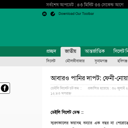
সর্বশেষ আপডেট : ৪৩ মিনিট ৩৩ সেকেন্ড আগে
Download Our Toolbar
প্রচ্ছদ
জাতীয়
আন্তর্জাতিক
সিলেট ব
সিলেট
মৌলভীবাজার
সুনামগঞ্জ
হবিগঞ্জ
আবারও পানির দাপট: ফেনী-নোয়াখাল
ডেইলি সিলেট ডট কম ::
প্রকাশিত হয়েছে : ৩০ জুলাই ২
১২:৪৩ অপরাহ্ন
ডেইলি সিলেট ডেস্ক ::
স্মরণকালের ভয়াবহ বন্যার এক বছর না পেরোতেই