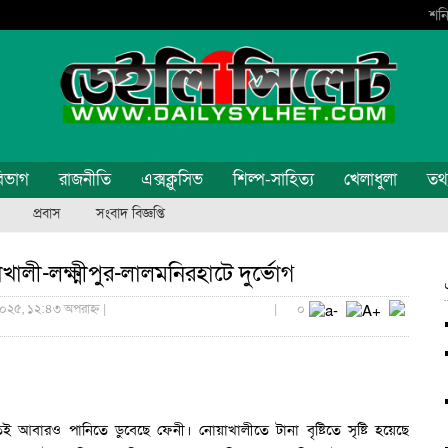
শনি
িভাগ
রাজনীতি
এক্সক্লুসিভ
শিল্প-সাহিত্য
খেলাধুলা
তথ্য
প্রবাস
সংবাদ বিজ্ঞপ্তি
ী-লক্ষ্মীপুর-লালমনিরহাটে দুর্ভোগ
০২৫, ১২:৪৩ অপরাহ্ন |
|
০
 আবারও পানিতে ডুবেছে ফেনী। নোয়াখালীতে টানা বৃষ্টিতে সৃষ্টি হয়েছে