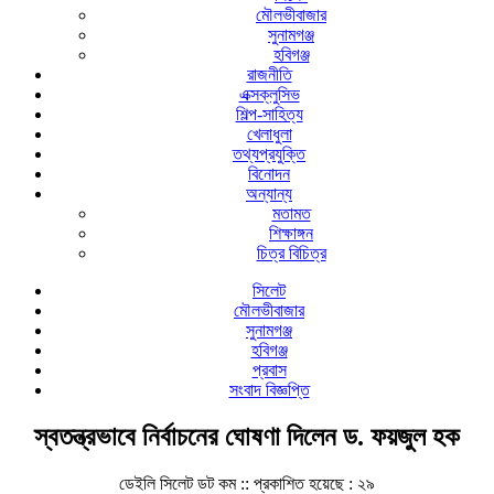
মৌলভীবাজার
সুনামগঞ্জ
হবিগঞ্জ
রাজনীতি
এক্সক্লুসিভ
শিল্প-সাহিত্য
খেলাধুলা
তথ্যপ্রযুক্তি
বিনোদন
অন্যান্য
মতামত
শিক্ষাঙ্গন
চিত্র বিচিত্র
সিলেট
মৌলভীবাজার
সুনামগঞ্জ
হবিগঞ্জ
প্রবাস
সংবাদ বিজ্ঞপ্তি
স্বতন্ত্রভাবে নির্বাচনের ঘোষণা দিলেন ড. ফয়জুল হক
ডেইলি সিলেট ডট কম ::
প্রকাশিত হয়েছে : ২৯