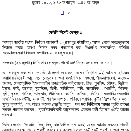
জুলাই ২০২৫, ১:৪৫ অপরাহ্ন | ১:৪৫ অপরাহ্ন
|
০
ডেইলি সিলেট ডেস্ক ::
আসন্ন জাতীয় সংসদ নির্বাচন ঝালকাঠি-১ (রাজাপুর-কাঁঠালিয়া) আসন থেকে স্বতন্ত্রভাবে
নির্বাচন করার ঘোষণা দিলেন সদ্য পদত্যাগ করা বিএনপির মালয়েশিয়া কমিটির
সহসমাজকল্যাণ বিষয়ক সম্পাদক ড. ফয়জুল হক।
মঙ্গলবার (২৯ জুলাই) তিনি তার ফেসবুক পোস্টে এই সিদ্ধান্তের কথা জানান।
ড. ফয়জুল হক তার পোস্টে উল্লেখ করেছেন, আমার বিশ্বাস এই আসনে ২৪-এর
ফ্যাসিবাদবিরোধী আন্দোলনে নেতৃত্ব দেওয়া রাজনৈতিক দলগুলো, পীর-মাশায়েখ, আলেম-
ওলামা, দেশপ্রেমিক ইসলামপন্থি রাজনৈতিক শক্তিগুলো, হিন্দু, মুসলিম, বৌদ্ধ, খ্রিষ্টান,
ইমাম, কারি, হাফেজ, মুয়াজ্জিন, শিল্পী, সাহিত্যিক, কবি, সাংবাদিক, পেশাজীবী, শিক্ষক,
সুধী, কৃষক, শ্রমিক, ডাক্তার, ইঞ্জিনিয়ার, কওমি, আলিয়া, দ্বীনিয়া, সরকারি-বেসরকারি
সম্মানিত চাকরিজীবী, ব্যবসায়ী, শ্রমিক সংগঠন, পরিবহন শ্রমিক, কুটির শিল্পের উদ্যোক্তা,
ক্ষুদ্র ব্যবসায়ী, এবং আরও অনেক শ্রেণির মানুষ—দল-মত নির্বিশেষে আমার প্রতি তাদের
সমর্থন প্রকাশ করবেন। ফ্যাসিবাদবিরোধী আন্দোলনের একজন কর্মী হিসেবে এটাই আমার
প্রত্যাশা।
তিনি লেখেন, ‘শুনেছি, কিছু কিছু রাজনৈতিক দল এরই মধ্যে আমার স্বতন্ত্র প্রার্থী
ঘোষণার সংবাদে তাদের প্রার্থী প্রত্যাহার করেছেন এবং কেউ কেউ প্রার্থী দেওয়া থেকে