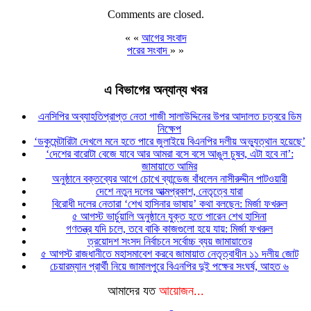
Comments are closed.
« «
আগের সংবাদ
পরের সংবাদ
» »
এ বিভাগের অন্যান্য খবর
এনসিপির অব্যাহতিপ্রাপ্ত নেতা গাজী সালাউদ্দিনের উপর আদালত চত্বরে ডিম
নিক্ষেপ
‘ডকুমেন্টারিটা দেখলে মনে হতে পারে জুলাইয়ে বিএনপির দলীয় অভ্যুত্থান হয়েছে’
‘দেশের বারোটা বেজে যাবে আর আমরা বসে বসে আঙুল চুষব, এটা হবে না’:
জামায়াতে আমির
অনুষ্ঠানে বক্তব্যের আগে চোখে ব্যান্ডেজ বাঁধলেন নাসীরুদ্দীন পাটওয়ারী
দেশে নতুন দলের আত্মপ্রকাশ, নেতৃত্বে যারা
বিরোধী দলের নেতারা ‘শেখ হাসিনার ভাষায়’ কথা বলছেন: মির্জা ফখরুল
৫ আগস্ট ভার্চুয়ালি অনুষ্ঠানে যুক্ত হতে পারেন শেখ হাসিনা
গণতন্ত্র যদি চলে, তবে বাকি কাজগুলো হয়ে যায়: মির্জা ফখরুল
ত্রয়োদশ সংসদ নির্বাচনে সর্বোচ্চ ব্যয় জামায়াতের
৫ আগস্ট রাজধানীতে মহাসমাবেশ করবে জামায়াত নেতৃত্বাধীন ১১ দলীয় জোট
চেয়ারম্যান প্রার্থী নিয়ে জামালপুরে বিএনপির দুই পক্ষের সংঘর্ষ, আহত ৬
আমাদের যত
আয়োজন...