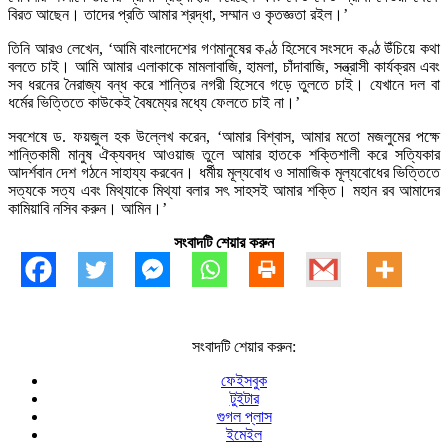
বিরত আছেন। তাদের প্রতি আমার শ্রদ্ধা, সম্মান ও কৃতজ্ঞতা রইল।’
তিনি আরও লেখেন, ‘আমি বাংলাদেশের গণমানুষের কণ্ঠ হিসেবে সংসদে কণ্ঠ উঁচিয়ে কথা
বলতে চাই। আমি আমার এলাকাকে মামলাবাজি, হামলা, চাঁদাবাজি, সন্ত্রাসী কার্যক্রম এবং
সব ধরনের নৈরাজ্য বন্ধ করে শান্তির নগরী হিসেবে গড়ে তুলতে চাই। যেখানে দল বা
ধর্মের ভিত্তিতে কাউকেই বৈষম্যের মধ্যে ফেলতে চাই না।’
সবশেষে ড. ফয়জুল হক উল্লেখ করেন, ‘আমার বিশ্বাস, আমার মতো মজলুমের পক্ষে
শান্তিকামী মানুষ ঐক্যবদ্ধ আওয়াজ তুলে আমার হাতকে শক্তিশালী করে সত্যিকার
আদর্শবান দেশ গঠনে সাহায্য করবেন। ধর্মীয় মূল্যবোধ ও সামাজিক মূল্যবোধের ভিত্তিতে
সত্যকে সত্য এবং মিথ্যাকে মিথ্যা বলার সৎ সাহসই আমার শক্তি। মহান রব আমাদের
কামিয়াবি নসিব করুন। আমিন।’
সংবাদটি শেয়ার করুন
সংবাদটি শেয়ার করুন:
ফেইসবুক
টুইটার
গুগল প্লাস
ইমেইল