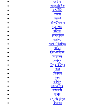
জাতীয়
আন্তর্জাতিক
রাজনীতি
প্রবাস
সিলেট
মৌলভীবাজার
সুনামগঞ্জ
হবিগঞ্জ
এক্সক্লুসিভ
মতামত
সংবাদ বিজ্ঞপ্তি
পর্যটন
শিল্প-সাহিত্য
শিক্ষাঙ্গন
খেলাধুলা
চিত্র বিচিত্র
ঢাকা
চট্টগ্রাম
খুলনা
বরিশাল
ময়মনসিংহ
রাজশাহী
রংপুর
তথ্যপ্রযুক্তি
বিনোদন