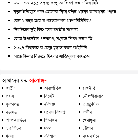
ক্ষমা চেয়ে ২১১ সদস্য সংস্থাকে ফিফা সভাপতির চিঠি
নতুন ইতিহাস গড়ে ছেলেকে নিয়ে রশিদ খানের আবেগঘন পোস্ট
কেন ১ বছর আগের পদত্যাগপত্র গ্রহণ বিসিবির?
দিরাইয়ের দুই কিশোরের জাতীয় সাফল্য
জ্যেষ্ঠ উপদেষ্টার পদত্যাগ, সংকটে ফিফা সভাপতি
২০২৭ বিশ্বকাপের ভেন্যু চূড়ান্ত করল আইসিসি
আর্জেন্টিনার বিরুদ্ধে ফিফার শাস্তিমূলক কার্যক্রম
আমাদের যত
আয়োজন...
জাতীয়
আন্তর্জাতিক
রাজনীতি
প্রবাস
সিলেট
মৌলভীবাজার
সুনামগঞ্জ
হবিগঞ্জ
এক্সক্লুসিভ
মতামত
সংবাদ বিজ্ঞপ্তি
পর্যটন
শিল্প-সাহিত্য
শিক্ষাঙ্গন
খেলাধুলা
চিত্র বিচিত্র
ঢাকা
চট্টগ্রাম
খুলনা
বরিশাল
ময়মনসিংহ