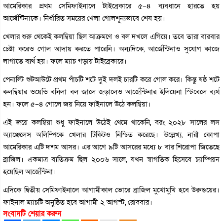
আমেরিকার প্রথম সেমিফাইনালে টাইব্রেকারে ৫–৪ ব্যবধানে হারতে হয়
আর্জেন্টিনাকে। নির্ধারিত সময়ের খেলা গোলশূন্যভাবে শেষ হয়।
খেলার শুরু থেকেই কলম্বিয়া ছিল আক্রমণে ও বল দখলে এগিয়ে। তবে তারা বারবার
চেষ্টা করেও গোল আদায় করতে পারেনি। অন্যদিকে, আর্জেন্টিনাও সুযোগ কাজে
লাগাতে ব্যর্থ হয়। ফলে ম্যাচ গড়ায় টাইব্রেকারে।
পেনাল্টি শুটআউটে প্রথম পাঁচটি শটে দুই দলই চারটি করে গোল করে। কিন্তু ষষ্ঠ শটে
কলম্বিয়ার ওয়েন্ডি বনিলা বল জালে জড়ালেও আর্জেন্টিনার ইলিয়েনা স্টিবেলে ব্যর্থ
হন। ফলে ৫–৪ গোলে জয় নিয়ে ফাইনালে উঠে কলম্বিয়া।
এই জয়ে কলম্বিয়া শুধু ফাইনালে উঠেই থেমে থাকেনি, বরং ২০২৮ সালের লস
অ্যাঞ্জেলেস অলিম্পিকে খেলার টিকিটও নিশ্চিত করেছে। উল্লেখ্য, নারী কোপা
আমেরিকার এটি দশম আসর। এর আগে ৯টি আসরের মধ্যে ৮ বার শিরোপা জিতেছে
ব্রাজিল। একমাত্র ব্যতিক্রম ছিল ২০০৬ সালে, যখন স্বাগতিক হিসেবে চ্যাম্পিয়ন
হয়েছিল আর্জেন্টিনা।
এদিকে দ্বিতীয় সেমিফাইনালে আগামীকাল ভোরে ব্রাজিল মুখোমুখি হবে উরুগুয়ের।
ফাইনাল ম্যাচটি অনুষ্ঠিত হবে আগামী ২ আগস্ট, রোববার।
সংবাদটি শেয়ার করুন