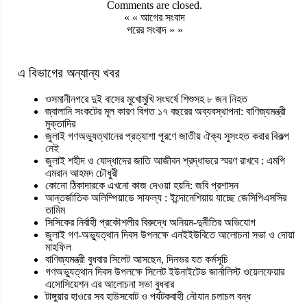
Comments are closed.
« «
আগের সংবাদ
পরের সংবাদ
» »
এ বিভাগের অন্যান্য খবর
ওসমানীনগরে দুই বাসের মুখোমুখি সংঘর্ষে শিশুসহ ৮ জন নিহত
জ্বালানি সংকটের মূল কারণ বিগত ১৭ বছরের অব্যবস্থাপনা: বাণিজ্যমন্ত্রী
মুক্তাদির
জুলাই গণঅভ্যুত্থানের প্রত্যাশা পূরণে জাতীয় ঐক্য সুসংহত করার বিকল্প
নেই
জুলাই শহীদ ও যোদ্ধাদের জাতি আজীবন শ্রদ্ধাভরে স্মরণ রাখবে : এমপি
এমরান আহমদ চৌধুরী
কোনো ঠিকাদারকে এখনো কাজ দেওয়া হয়নি: জবি প্রশাসন
আন্তর্জাতিক অলিম্পিয়াডে সাফল্য : ইন্দোনেশিয়ায় যাচ্ছে জেসিপিএসসির
তামিম
সিসিকের নির্বাহী প্রকৌশলীর বিরুদ্ধে অনিয়ম-দুর্নীতির অভিযোগ
জুলাই গণ-অভ্যুত্থান দিবস উপলক্ষে এনইইউবিতে আলোচনা সভা ও দোয়া
মাহফিল
বাণিজ্যমন্ত্রী বুধবার সিলেট আসছেন, দিনভর যত কর্মসূচি
গণঅভ্যুত্থান দিবস উপলক্ষে সিলেট ইউনাইটেড জার্নালিস্ট ওয়েলফেয়ার
এসোসিয়েশন এর আলোচনা সভা বুধবার
টাঙ্গুয়ার হাওরে সব হাউসবোট ও পর্যটকবাহী নৌযান চলাচল বন্ধ