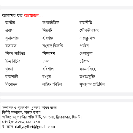
আমাদের যত
আয়োজন...
জাতীয়
আন্তর্জাতিক
রাজনীতি
প্রবাস
সিলেট
মৌলভীবাজার
সুনামগঞ্জ
হবিগঞ্জ
এক্সক্লুসিভ
মতামত
সংবাদ বিজ্ঞপ্তি
পর্যটন
শিল্প-সাহিত্য
শিক্ষাঙ্গন
খেলাধুলা
চিত্র বিচিত্র
ঢাকা
চট্টগ্রাম
খুলনা
বরিশাল
ময়মনসিংহ
রাজশাহী
রংপুর
তথ্যপ্রযুক্তি
বিনোদন
লাইফ স্টাইল
সুসংবাদ প্রতিদিন
সম্পাদক ও প্রকাশক: খন্দকার আব্দুর রহিম
নির্বাহী সম্পাদক: মারুফ হাসান
অফিস: ব্লু ওয়াটার শপিং সিটি, ৯ম তলা, জিন্দাবাজার, সিলেট।
মোবাইল: ০১৭১২ ৮৮৬ ৫০৩
ই-মেইল: dailysylhet@gmail.com