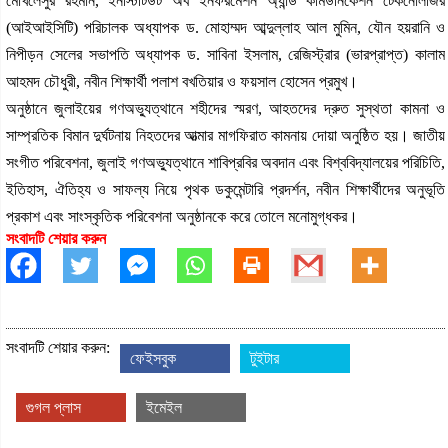
মোখলেসুর রহমান, ইনস্টিটিউট অব ইনফরমেশন অ্যান্ড কমিউনিকেশন টেকনোলজির
(আইআইসিটি) পরিচালক অধ্যাপক ড. মোহাম্মদ আব্দুল্লাহ আল মুমিন, যৌন হয়রানি ও
নিপীড়ন সেলের সভাপতি অধ্যাপক ড. সাবিনা ইসলাম, রেজিস্ট্রার (ভারপ্রাপ্ত) কালাম
আহমদ চৌধুরী, নবীন শিক্ষার্থী পলাশ বখতিয়ার ও ফয়সাল হোসেন প্রমুখ।
অনুষ্ঠানে জুলাইয়ের গণঅভ্যুত্থানে শহীদের স্মরণ, আহতদের দ্রুত সুস্থতা কামনা ও
সাম্প্রতিক বিমান দুর্ঘটনায় নিহতদের আত্মার মাগফিরাত কামনায় দোয়া অনুষ্ঠিত হয়। জাতীয়
সংগীত পরিবেশনা, জুলাই গণঅভ্যুত্থানে শাবিপ্রবির অবদান এবং বিশ্ববিদ্যালয়ের পরিচিতি,
ইতিহাস, ঐতিহ্য ও সাফল্য নিয়ে পৃথক ডকুমেন্টারি প্রদর্শন, নবীন শিক্ষার্থীদের অনুভূতি
প্রকাশ এবং সাংস্কৃতিক পরিবেশনা অনুষ্ঠানকে করে তোলে মনোমুগ্ধকর।
সংবাদটি শেয়ার করুন
সংবাদটি শেয়ার করুন:
ফেইসবুক
টুইটার
গুগল প্লাস
ইমেইল