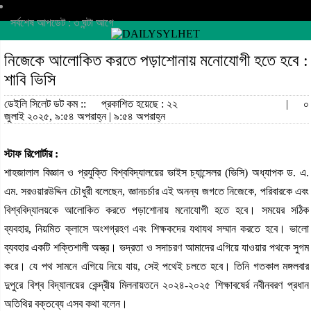
সর্বশেষ আপডেট : ৩ ঘন্টা আগে
নিজেকে আলোকিত করতে পড়াশোনায় মনোযোগী হতে হবে :
শাবি ভিসি
ডেইলি সিলেট ডট কম ::
প্রকাশিত হয়েছে : ২২
|
০
জুলাই ২০২৫, ৯:৫৪ অপরাহ্ন | ৯:৫৪ অপরাহ্ন
স্টাফ রিপোর্টার :
শাহজালাল বিজ্ঞান ও প্রযুক্তি বিশ্ববিদ্যালয়ের ভাইস চ্যান্সেলর (ভিসি) অধ্যাপক ড. এ.
এম. সরওয়ারউদ্দিন চৌধুরী বলেছেন, জ্ঞানচর্চার এই অনন্য জগতে নিজেকে, পরিবারকে এবং
বিশ্ববিদ্যালয়কে আলোকিত করতে পড়াশোনায় মনোযোগী হতে হবে। সময়ের সঠিক
ব্যবহার, নিয়মিত ক্লাসে অংশগ্রহণ এবং শিক্ষকদের যথাযথ সম্মান করতে হবে। ভালো
ব্যবহার একটি শক্তিশালী অস্ত্র। ভদ্রতা ও সদাচরণ আমাদের এগিয়ে যাওয়ার পথকে সুগম
করে। যে পথ সামনে এগিয়ে নিয়ে যায়, সেই পথেই চলতে হবে। তিনি গতকাল মঙ্গলবার
দুপুরে বিশ্ব বিদ্যালয়ের কেন্দ্রীয় মিলনায়তনে ২০২৪-২০২৫ শিক্ষাবষের্র নবীনবরণ প্রধান
অতিথির বক্তব্যে এসব কথা বলেন।