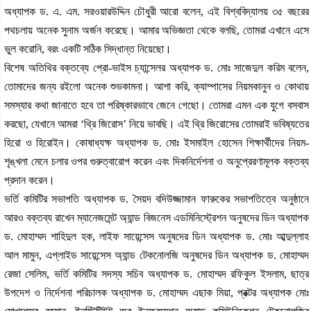
অধ্যাপক ড. এ. এম. সরওয়ারউদ্দিন চৌধুরী আরো বলেন, এই বিশ্ববিদ্যালয় ৩৫ বছরের
পথচলায় অনেক সুনাম অর্জন করেছে। আমার অভিজ্ঞতা থেকে বলছি, তোমরা এখানে এসে
ভুল করোনি, বরং একটি সঠিক সিদ্ধান্ত নিয়েছো।
বিশেষ অতিথির বক্তব্যে প্রো-ভাইস চ্যান্সেলর অধ্যাপক ড. মোঃ সাজেদুল করিম বলেন,
তোমাদের জন্য রইলো অনেক শুভকামনা। আশা করি, ক্যাম্পাসের নিয়মকানুন ও কোথায়
সমস্যার কথা জানাতে হবে তা পরিষ্কারভাবে জেনে গেছো। তোমরা এমন এক যুগে বসবাস
করছো, যেখানে আমরা ‘থ্রি জিরোস’ নিয়ে ভাবছি। এই থ্রি জিরোসের তোমরাই ভবিষ্যতের
হিরো ও হিরোইন। কোষাধ্যক্ষ অধ্যাপক ড. মোঃ ইসমাইল হোসেন শিক্ষার্থীদের নিয়ম-
শৃঙ্খলা মেনে চলার ওপর গুরুত্বারোপ করেন এবং দিকনির্দেশনা ও অনুপ্রেরণামূলক বক্তব্য
প্রদান করেন।
ভর্তি কমিটির সভাপতি অধ্যাপক ড. সৈয়দ বদিউজ্জামান ফারুকের সভাপতিত্বে অনুষ্ঠানে
আরও বক্তব্য রাখেন ম্যানেজমেন্ট অ্যান্ড বিজনেস এডমিনিস্ট্রেশন অনুষদের ডিন অধ্যাপক
ড. মোহাম্মদ শাহিদুল হক, লাইফ সায়েন্সেস অনুষদের ডিন অধ্যাপক ড. মোঃ আব্দুল্লাহ
আল মামুন, এপ্লাইড সায়েন্সেস অ্যান্ড টেকনোলজি অনুষদের ডিন অধ্যাপক ড. মোহাম্মদ
রেজা সেলিম, ভর্তি কমিটির সদস্য সচিব অধ্যাপক ড. মোহাম্মদ রফিকুল ইসলাম, ছাত্র
উপদেশ ও নির্দেশনা পরিচালক অধ্যাপক ড. মোহাম্মদ এছাক মিয়া, প্রক্টর অধ্যাপক মোঃ