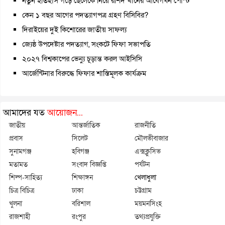
নতুন ইতিহাস গড়ে ছেলেকে নিয়ে রশিদ খানের আবেগঘন পোস্ট
কেন ১ বছর আগের পদত্যাগপত্র গ্রহণ বিসিবির?
দিরাইয়ের দুই কিশোরের জাতীয় সাফল্য
জ্যেষ্ঠ উপদেষ্টার পদত্যাগ, সংকটে ফিফা সভাপতি
২০২৭ বিশ্বকাপের ভেন্যু চূড়ান্ত করল আইসিসি
আর্জেন্টিনার বিরুদ্ধে ফিফার শাস্তিমূলক কার্যক্রম
আমাদের যত
আয়োজন...
জাতীয়
আন্তর্জাতিক
রাজনীতি
প্রবাস
সিলেট
মৌলভীবাজার
সুনামগঞ্জ
হবিগঞ্জ
এক্সক্লুসিভ
মতামত
সংবাদ বিজ্ঞপ্তি
পর্যটন
শিল্প-সাহিত্য
শিক্ষাঙ্গন
খেলাধুলা
চিত্র বিচিত্র
ঢাকা
চট্টগ্রাম
খুলনা
বরিশাল
ময়মনসিংহ
রাজশাহী
রংপুর
তথ্যপ্রযুক্তি