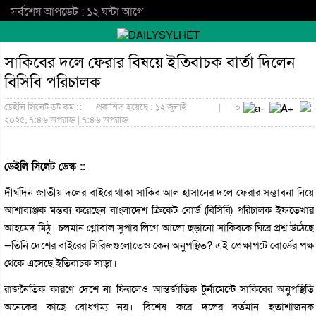
সর্বশেষ আপডেট : ১২ ঘন্টা আগে
সাকিবের দলে ফেরার বিষয়ে ইতিবাচক বার্তা দিলেন
বিসিবি পরিচালক
ডেইলি সিলেট ডট কম ::
প্রকাশিত হয়েছে : ১২ জুলাই
|
০
২০২৫, ৭:৪৬ অপরাহ্ন | ৭:৪৬ অপরাহ্ন
ডেইলি সিলেট ডেস্ক ::
দীর্ঘদিন জাতীয় দলের বাইরে থাকা সাকিব আল হাসানের দলে ফেরার সম্ভাবনা নিয়ে
আশাব্যঞ্জক মন্তব্য করেছেন বাংলাদেশ ক্রিকেট বোর্ড (বিসিবি) পরিচালক ইফতেখার
আহমেদ মিঠু। চলমান গ্লোবাল সুপার লিগে আলো ছড়ানো সাকিবকে ঘিরে প্রশ্ন উঠেছে
—তিনি দেশের বাইরের সিরিজগুলোতেও কেন অনুপস্থিত? এই প্রেক্ষাপটে বোর্ডের পক্ষ
থেকে এসেছে ইতিবাচক সাড়া।
রাজনৈতিক কারণে দেশে না ফিরলেও আন্তর্জাতিক টুর্নামেন্টে সাকিবের অনুপস্থিতি
অনেকের কাছে বোধগম্য নয়। বিশেষ করে দলের বর্তমান হতাশাজনক