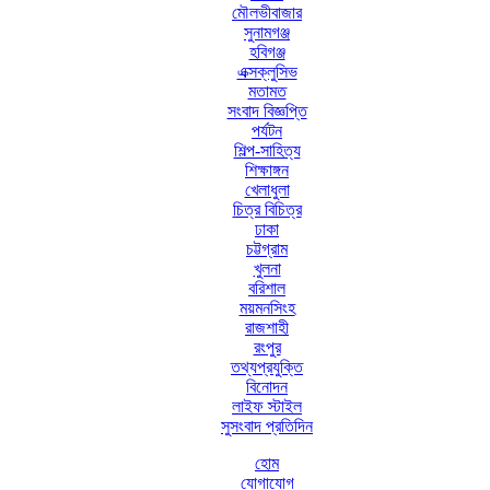
মৌলভীবাজার
সুনামগঞ্জ
হবিগঞ্জ
এক্সক্লুসিভ
মতামত
সংবাদ বিজ্ঞপ্তি
পর্যটন
শিল্প-সাহিত্য
শিক্ষাঙ্গন
খেলাধুলা
চিত্র বিচিত্র
ঢাকা
চট্টগ্রাম
খুলনা
বরিশাল
ময়মনসিংহ
রাজশাহী
রংপুর
তথ্যপ্রযুক্তি
বিনোদন
লাইফ স্টাইল
সুসংবাদ প্রতিদিন
হোম
যোগাযোগ