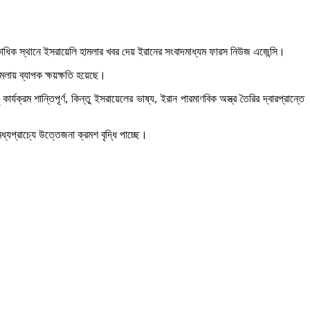
 একাধিক স্থানে ইসরায়েলি হামলার খবর দেয় ইরানের সংবাদমাধ্যম ফারস নিউজ এজেন্সি।
লায় ব্যাপক ক্ষয়ক্ষতি হয়েছে।
্রম শান্তিপূর্ণ, কিন্তু ইসরায়েলের ভাষ্য, ইরান পারমাণবিক অস্ত্র তৈরির দ্বারপ্রান্তে
্যপ্রাচ্যে উত্তেজনা ক্রমশ বৃদ্ধি পাচ্ছে।