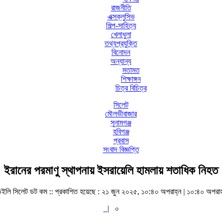
রাজনীতি
এক্সক্লুসিভ
শিল্প-সাহিত্য
খেলাধুলা
তথ্যপ্রযুক্তি
বিনোদন
অন্যান্য
মতামত
শিক্ষাঙ্গন
চিত্র বিচিত্র
সিলেট
মৌলভীবাজার
সুনামগঞ্জ
হবিগঞ্জ
প্রবাস
সংবাদ বিজ্ঞপ্তি
ইরানের পরমাণু স্থাপনায় ইসরায়েলি হামলায় শতাধিক নিহত
েইলি সিলেট ডট কম ::
প্রকাশিত হয়েছে : ২১ জুন ২০২৫, ১০:৪০ অপরাহ্ন | ১০:৪০ অপরাহ
|
০