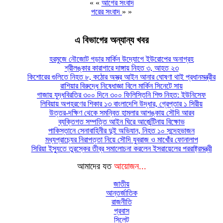
« «
আগের সংবাদ
পরের সংবাদ
» »
এ বিভাগের অন্যান্য খবর
হরমুজে নৌজোট গড়ার মার্কিন উদ্যোগে ইউরোপের অনাগ্রহ
শ্রীলঙ্কার কারাগারে দাঙ্গায় নিহত ৩, আহত ২৩
কিশোরের গুলিতে নিহত ৮, কঠোর অস্ত্র আইন আনার ঘোষণা থাই প্রধানমন্ত্রীর
রাশিয়ার বিরুদ্ধে নিষেধাজ্ঞা বিলে মার্কিন সিনেটে সায়
গাজায় যুদ্ধবিরতির ৩০০ দিনে ৩০০ ফিলিস্তিনি শিশু নিহত: ইউনিসেফ
লিবিয়ায় অপহরণের শিকার ১৩ বাংলাদেশি উদ্ধার, গ্রেপ্তার ১ সিরীয়
উত্তর-দক্ষিণ থেকে সমন্বিত হামলার আশঙ্কায় সৌদি আরব
ব্যক্তিগত সম্পত্তি আইন ঘিরে আর্জেন্টিনায় বিক্ষোভ
পাকিস্তানে সেনাবাহিনীর দুই অভিযান, নিহত ১০ সন্দেহভাজন
মধ্যপ্রাচ্যের নিরাপত্তা নিয়ে সৌদি যুবরাজ ও মাখোঁর ফোনালাপ
সিরিয়া ইস্যুতে তুরস্কের তীব্র সমালোচনা করলেন ইসরায়েলের পররাষ্ট্রমন্ত্রী
আমাদের যত
আয়োজন...
জাতীয়
আন্তর্জাতিক
রাজনীতি
প্রবাস
সিলেট