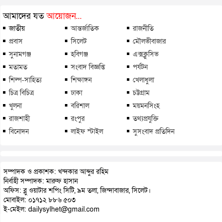
আমাদের যত
আয়োজন...
জাতীয়
আন্তর্জাতিক
রাজনীতি
প্রবাস
সিলেট
মৌলভীবাজার
সুনামগঞ্জ
হবিগঞ্জ
এক্সক্লুসিভ
মতামত
সংবাদ বিজ্ঞপ্তি
পর্যটন
শিল্প-সাহিত্য
শিক্ষাঙ্গন
খেলাধুলা
চিত্র বিচিত্র
ঢাকা
চট্টগ্রাম
খুলনা
বরিশাল
ময়মনসিংহ
রাজশাহী
রংপুর
তথ্যপ্রযুক্তি
বিনোদন
লাইফ স্টাইল
সুসংবাদ প্রতিদিন
সম্পাদক ও প্রকাশক: খন্দকার আব্দুর রহিম
নির্বাহী সম্পাদক: মারুফ হাসান
অফিস: ব্লু ওয়াটার শপিং সিটি, ৯ম তলা, জিন্দাবাজার, সিলেট।
মোবাইল: ০১৭১২ ৮৮৬ ৫০৩
ই-মেইল: dailysylhet@gmail.com