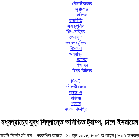
মৌলভীবাজার
সুনামগঞ্জ
হবিগঞ্জ
রাজনীতি
এক্সক্লুসিভ
শিল্প-সাহিত্য
খেলাধুলা
তথ্যপ্রযুক্তি
বিনোদন
অন্যান্য
মতামত
শিক্ষাঙ্গন
চিত্র বিচিত্র
সিলেট
মৌলভীবাজার
সুনামগঞ্জ
হবিগঞ্জ
প্রবাস
সংবাদ বিজ্ঞপ্তি
মধ্যপ্রাচ্যে যুদ্ধ সিদ্ধান্তে অনিশ্চিত ট্রাম্প, চাপে ইসরায়েল
ডেইলি সিলেট ডট কম ::
প্রকাশিত হয়েছে : ২০ জুন ২০২৫, ৮:০৭ অপরাহ্ন | ৮:০৭ অপরাহ্