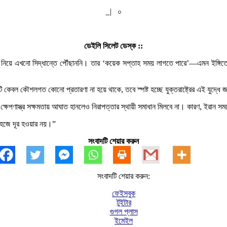
|
০
ডেইলি সিলেট ডেস্ক ::
িয়ে পড়া নিয়ে এখনো সিদ্ধান্তে পৌঁছাননি। তার ‘কয়েক সপ্তাহ সময় লাগতে পারে’—এমন ইঙ্গি
এটি কেবল কৌশলগত কোনো প্রতারণা না হয়ে থাকে, তবে স্পষ্ট হচ্ছে যুক্তরাষ্ট্রের এই যু
ষেপণাস্ত্র সক্ষমতায় আঘাত হানলেও নিরাপত্তার স্থায়ী সমাধান মিলবে না। কারণ, ইরান সময়
 সহজে দূর হওয়ার নয়।”
সংবাদটি শেয়ার করুন
সংবাদটি শেয়ার করুন:
ফেইসবুক
টুইটার
গুগল প্লাস
ইমেইল