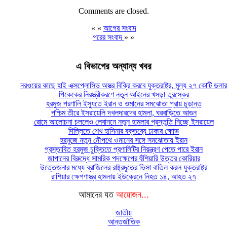
Comments are closed.
« «
আগের সংবাদ
পরের সংবাদ
» »
এ বিভাগের অন্যান্য খবর
নরওয়ের কাছে হাই এক্সপ্লোসিভ অস্ত্র বিক্রি করবে যুক্তরাষ্ট্র, মূল্য ২৭ কোটি ডলার
পিকেকের নিরস্ত্রীকরণে নতুন আইনের খসড়া তুরস্কের
হরমুজ প্রণালি ইস্যুতে ইরান ও ওমানের সমঝোতা প্রায় চূড়ান্ত
পশ্চিম তীরে ইসরায়েলি দখলদারদের হামলা, ঘরবাড়িতে আগুন
রোমে আলোচনা চললেও লেবাননে নতুন হামলার প্রস্তুতি নিচ্ছে ইসরায়েল
দিল্লিতে শেখ হাসিনার বক্তব্যে ঢাকার ক্ষোভ
হরমুজে নতুন নৌপথে ওমানের সঙ্গে সমঝোতায় ইরান
প্রস্তাবিত হরমুজ চুক্তিতে প্রণালিটির নিয়ন্ত্রণ পেতে পারে ইরান
জাপানের বিরুদ্ধে সামরিক পদক্ষেপের হুঁশিয়ারি উত্তর কোরিয়ার
উত্তেজনার মধ্যে ব্রাজিলের রাষ্ট্রদূতের ভিসা বাতিল করল যুক্তরাষ্ট্র
রাশিয়ার ক্ষেপণাস্ত্র হামলায় ইউক্রেনে নিহত ১৪, আহত ২৭
আমাদের যত
আয়োজন...
জাতীয়
আন্তর্জাতিক