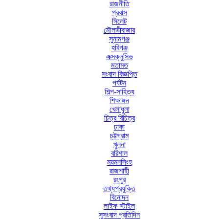
রাজনীতি
প্রবাস
সিলেট
মৌলভীবাজার
সুনামগঞ্জ
হবিগঞ্জ
এক্সক্লুসিভ
মতামত
সংবাদ বিজ্ঞপ্তি
পর্যটন
শিল্প-সাহিত্য
শিক্ষাঙ্গন
খেলাধুলা
চিত্র বিচিত্র
ঢাকা
চট্টগ্রাম
খুলনা
বরিশাল
ময়মনসিংহ
রাজশাহী
রংপুর
তথ্যপ্রযুক্তি
বিনোদন
লাইফ স্টাইল
সুসংবাদ প্রতিদিন