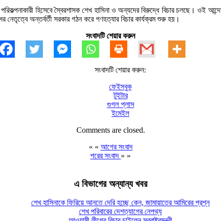
যার পরিকল্পনাকারী হিসেবে স্বৈরশাসক শেখ হাসিনা ও অন্যদের বিরুদ্ধে বিচার চলছে। ওই আন্
েতৃত্বে অন্তর্বর্তী সরকার গঠন করে গণহত্যার বিচার কার্যক্রম শুরু হয়।
সংবাদটি শেয়ার করুন
সংবাদটি শেয়ার করুন:
ফেইসবুক
টুইটার
গুগল প্লাস
ইমেইল
Comments are closed.
« «
আগের সংবাদ
পরের সংবাদ
» »
এ বিভাগের অন্যান্য খবর
শেখ হাসিনাকে ফিরিয়ে আনতে দেরি হচ্ছে কেন, জামায়াতের আমিরের প্রশ্ন
শেখ পরিবারের দেশত্যাগের নেপথ্য
আওয়ামী লীগের বিচার চাইলেন স্বরাষ্ট্রমন্ত্রী