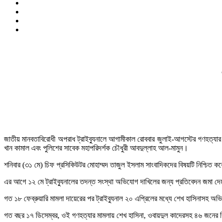
জাতীয় মানবতাবিরোধী অপরাধ ট্রাইব্যুনালে আগামীকাল রোববার জুলাই-আগস্টের গণহত্যার
খান কামাল এবং পুলিশের সাবেক মহাপরিদর্শক চৌধুরী আবদুল্লাহ আল-মামুন।
শনিবার (৩১ মে) চিফ প্রসিকিউটর মোহাম্মদ তাজুল ইসলাম সাংবাদিকদের বিষয়টি নিশ্চিত 
এর আগে ১২ মে ট্রাইব্যুনালের তদন্ত সংস্থা অভিযোগ দাখিলের জন্য প্রতিবেদন জমা দেয়
গত ১৮ ফেব্রুয়ারি মামলা দায়েরের পর ট্রাইব্যুনাল ২০ এপ্রিলের মধ্যে শেখ হাসিনাসহ অভ
গত বছর ১৭ ডিসেম্বর, ওই গণহত্যার মামলায় শেখ হাসিনা, ওবায়দুল কাদেরসহ ৪৬ জনের বিরুদ