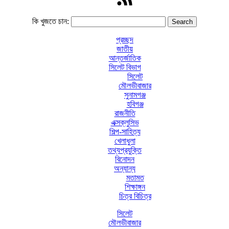
কি খুজতে চান:
প্রচ্ছদ
জাতীয়
আন্তর্জাতিক
সিলেট বিভাগ
সিলেট
মৌলভীবাজার
সুনামগঞ্জ
হবিগঞ্জ
রাজনীতি
এক্সক্লুসিভ
শিল্প-সাহিত্য
খেলাধুলা
তথ্যপ্রযুক্তি
বিনোদন
অন্যান্য
মতামত
শিক্ষাঙ্গন
চিত্র বিচিত্র
সিলেট
মৌলভীবাজার