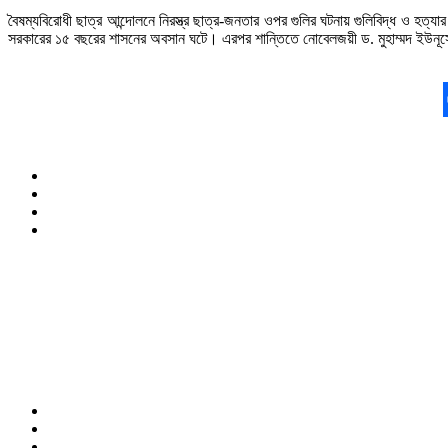
বৈষম্যবিরোধী ছাত্র আন্দোলনে নিরস্ত্র ছাত্র-জনতার ওপর গুলির ঘটনায় গুলিবিদ্ধ ও হত্
সরকারের ১৫ বছরের শাসনের অবসান ঘটে। এরপর শান্তিতে নোবেলজয়ী ড. মুহাম্মদ ইউনূসের ন