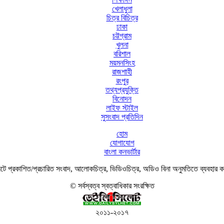
খেলাধুলা
চিত্র বিচিত্র
ঢাকা
চট্টগ্রাম
খুলনা
বরিশাল
ময়মনসিংহ
রাজশাহী
রংপুর
তথ্যপ্রযুক্তি
বিনোদন
লাইফ স্টাইল
সুসংবাদ প্রতিদিন
হোম
যোগাযোগ
বাংলা কনভার্টার
ে প্রকাশিত/প্রচারিত সংবাদ, আলোকচিত্র, ভিডিওচিত্র, অডিও বিনা অনুমতিতে ব্যবহার 
© সর্বস্বত্ব স্বত্বাধিকার সংরক্ষিত
২০১১-২০১৭