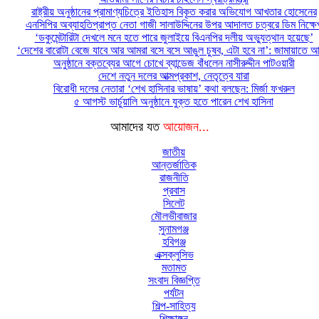
রাষ্ট্রীয় অনুষ্ঠানের প্রামাণ্যচিত্রে ইতিহাস বিকৃত করার অভিযোগ আখতার হোসেনের
এনসিপির অব্যাহতিপ্রাপ্ত নেতা গাজী সালাউদ্দিনের উপর আদালত চত্বরে ডিম নিক্ষে
‘ডকুমেন্টারিটা দেখলে মনে হতে পারে জুলাইয়ে বিএনপির দলীয় অভ্যুত্থান হয়েছে’
‘দেশের বারোটা বেজে যাবে আর আমরা বসে বসে আঙুল চুষব, এটা হবে না’: জামায়াতে আ
অনুষ্ঠানে বক্তব্যের আগে চোখে ব্যান্ডেজ বাঁধলেন নাসীরুদ্দীন পাটওয়ারী
দেশে নতুন দলের আত্মপ্রকাশ, নেতৃত্বে যারা
বিরোধী দলের নেতারা ‘শেখ হাসিনার ভাষায়’ কথা বলছেন: মির্জা ফখরুল
৫ আগস্ট ভার্চুয়ালি অনুষ্ঠানে যুক্ত হতে পারেন শেখ হাসিনা
আমাদের যত
আয়োজন...
জাতীয়
আন্তর্জাতিক
রাজনীতি
প্রবাস
সিলেট
মৌলভীবাজার
সুনামগঞ্জ
হবিগঞ্জ
এক্সক্লুসিভ
মতামত
সংবাদ বিজ্ঞপ্তি
পর্যটন
শিল্প-সাহিত্য
শিক্ষাঙ্গন