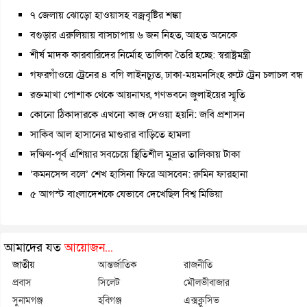
৭ জেলায় ঝোড়ো হাওয়াসহ বজ্রবৃষ্টির শঙ্কা
বগুড়ার এরুলিয়ায় বাসচাপায় ৬ জন নিহত, আহত অনেকে
শীর্ষ মাদক কারবারিদের নির্মোহ তালিকা তৈরি হচ্ছে: স্বরাষ্ট্রমন্ত্রী
গফরগাঁওয়ে ট্রেনের ৪ বগি লাইনচ্যুত, ঢাকা-ময়মনসিংহ রুটে ট্রেন চলাচল বন্ধ
রক্তমাখা পোশাক থেকে আয়নাঘর, গণভবনে জুলাইয়ের স্মৃতি
কোনো ঠিকাদারকে এখনো কাজ দেওয়া হয়নি: জবি প্রশাসন
সাকিব আল হাসানের মাগুরার বাড়িতে হামলা
দক্ষিণ-পূর্ব এশিয়ার সবচেয়ে স্থিতিশীল মুদ্রার তালিকায় টাকা
‘কমনসেন্স বলে’ শেখ হাসিনা ফিরে আসবেন: রুমিন ফারহানা
৫ আগস্ট বাংলাদেশকে যেভাবে দেখেছিল বিশ্ব মিডিয়া
আমাদের যত
আয়োজন...
জাতীয়
আন্তর্জাতিক
রাজনীতি
প্রবাস
সিলেট
মৌলভীবাজার
সুনামগঞ্জ
হবিগঞ্জ
এক্সক্লুসিভ