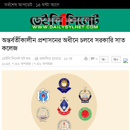
সর্বশেষ আপডেট : ১৪ ঘন্টা আগে
অন্তর্বর্তীকালীন প্রশাসনের অধীনে চলবে সরকারি সাত
কলেজ
ডেইলি সিলেট ডট কম ::
প্রকাশিত হয়েছে : ১৮ মে
|
০
২০২৫, ৭:৪৯ অপরাহ্ন | ৭:৪৯ অপরাহ্ন