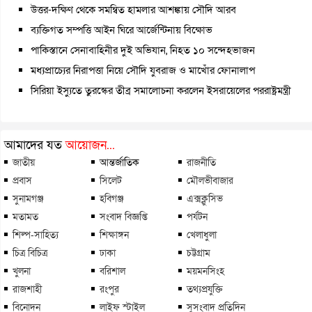
উত্তর-দক্ষিণ থেকে সমন্বিত হামলার আশঙ্কায় সৌদি আরব
ব্যক্তিগত সম্পত্তি আইন ঘিরে আর্জেন্টিনায় বিক্ষোভ
পাকিস্তানে সেনাবাহিনীর দুই অভিযান, নিহত ১০ সন্দেহভাজন
মধ্যপ্রাচ্যের নিরাপত্তা নিয়ে সৌদি যুবরাজ ও মাখোঁর ফোনালাপ
সিরিয়া ইস্যুতে তুরস্কের তীব্র সমালোচনা করলেন ইসরায়েলের পররাষ্ট্রমন্ত্রী
আমাদের যত
আয়োজন...
জাতীয়
আন্তর্জাতিক
রাজনীতি
প্রবাস
সিলেট
মৌলভীবাজার
সুনামগঞ্জ
হবিগঞ্জ
এক্সক্লুসিভ
মতামত
সংবাদ বিজ্ঞপ্তি
পর্যটন
শিল্প-সাহিত্য
শিক্ষাঙ্গন
খেলাধুলা
চিত্র বিচিত্র
ঢাকা
চট্টগ্রাম
খুলনা
বরিশাল
ময়মনসিংহ
রাজশাহী
রংপুর
তথ্যপ্রযুক্তি
বিনোদন
লাইফ স্টাইল
সুসংবাদ প্রতিদিন