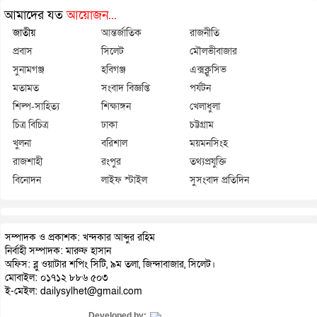
আমাদের যত
আয়োজন...
জাতীয়
আন্তর্জাতিক
রাজনীতি
প্রবাস
সিলেট
মৌলভীবাজার
সুনামগঞ্জ
হবিগঞ্জ
এক্সক্লুসিভ
মতামত
সংবাদ বিজ্ঞপ্তি
পর্যটন
শিল্প-সাহিত্য
শিক্ষাঙ্গন
খেলাধুলা
চিত্র বিচিত্র
ঢাকা
চট্টগ্রাম
খুলনা
বরিশাল
ময়মনসিংহ
রাজশাহী
রংপুর
তথ্যপ্রযুক্তি
বিনোদন
লাইফ স্টাইল
সুসংবাদ প্রতিদিন
সম্পাদক ও প্রকাশক: খন্দকার আব্দুর রহিম
নির্বাহী সম্পাদক: মারুফ হাসান
অফিস: ব্লু ওয়াটার শপিং সিটি, ৯ম তলা, জিন্দাবাজার, সিলেট।
মোবাইল: ০১৭১২ ৮৮৬ ৫০৩
ই-মেইল: dailysylhet@gmail.com
Developed by: