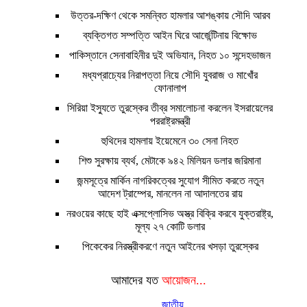
উত্তর-দক্ষিণ থেকে সমন্বিত হামলার আশঙ্কায় সৌদি আরব
ব্যক্তিগত সম্পত্তি আইন ঘিরে আর্জেন্টিনায় বিক্ষোভ
পাকিস্তানে সেনাবাহিনীর দুই অভিযান, নিহত ১০ সন্দেহভাজন
মধ্যপ্রাচ্যের নিরাপত্তা নিয়ে সৌদি যুবরাজ ও মাখোঁর
ফোনালাপ
সিরিয়া ইস্যুতে তুরস্কের তীব্র সমালোচনা করলেন ইসরায়েলের
পররাষ্ট্রমন্ত্রী
হুথিদের হামলায় ইয়েমেনে ৩০ সেনা নিহত
শিশু সুরক্ষায় ব্যর্থ, মেটাকে ৯৪২ মিলিয়ন ডলার জরিমানা
জন্মসূত্রে মার্কিন নাগরিকত্বের সুযোগ সীমিত করতে নতুন
আদেশ ট্রাম্পের, মানলেন না আদালতের রায়
নরওয়ের কাছে হাই এক্সপ্লোসিভ অস্ত্র বিক্রি করবে যুক্তরাষ্ট্র,
মূল্য ২৭ কোটি ডলার
পিকেকের নিরস্ত্রীকরণে নতুন আইনের খসড়া তুরস্কের
আমাদের যত
আয়োজন...
জাতীয়