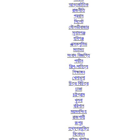
আন্তর্জাতিক
রাজনীতি
প্রবাস
সিলেট
মৌলভীবাজার
সুনামগঞ্জ
হবিগঞ্জ
এক্সক্লুসিভ
মতামত
সংবাদ বিজ্ঞপ্তি
পর্যটন
শিল্প-সাহিত্য
শিক্ষাঙ্গন
খেলাধুলা
চিত্র বিচিত্র
ঢাকা
চট্টগ্রাম
খুলনা
বরিশাল
ময়মনসিংহ
রাজশাহী
রংপুর
তথ্যপ্রযুক্তি
বিনোদন
লাইফ স্টাইল