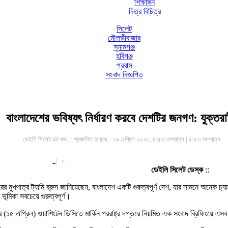
শিক্ষাঙ্গন
চিত্র বিচিত্র
সিলেট
মৌলভীবাজার
সুনামগঞ্জ
হবিগঞ্জ
প্রবাস
সংবাদ বিজ্ঞপ্তি
বাংলাদেশের ভবিষ্যৎ নির্ধারণ করবে দেশটির জনগণ: যুক্তরাষ্
ডেইলি সিলেট ডট কম ::
প্রকাশিত হয়েছে : ১৬ এপ্রিল ২০২৫, ৪:৫৩ অপরাহ্ন | ৪:৫৩ অপরাহ্ন
|
০
ডেইলি সিলেট ডেস্ক
::
্তরের মুখপাত্র ট্যামি ব্রুস জানিয়েছেন, বাংলাদেশ একটি গুরুত্বপূর্ণ দেশ, যার সামনে অনেক চ্
ূমিকা সবচেয়ে গুরুত্বপূর্ণ।
ার (১৫ এপ্রিল) ওয়াশিংটন ডিসিতে মার্কিন পররাষ্ট্র দপ্তরে নিয়মিত এক সংবাদ ব্রিফিংয়ে এ