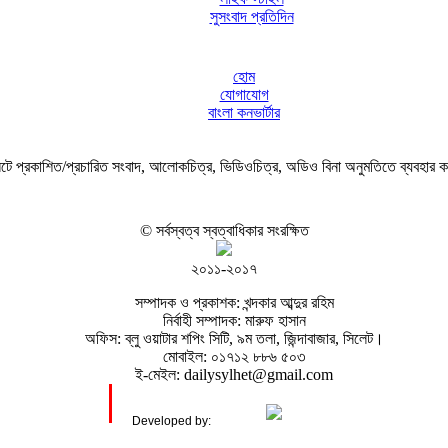
সুসংবাদ প্রতিদিন
হোম
যোগাযোগ
বাংলা কনভার্টার
ে প্রকাশিত/প্রচারিত সংবাদ, আলোকচিত্র, ভিডিওচিত্র, অডিও বিনা অনুমতিতে ব্যবহার 
© সর্বস্বত্ব স্বত্বাধিকার সংরক্ষিত
২০১১-২০১৭
সম্পাদক ও প্রকাশক: খন্দকার আব্দুর রহিম
নির্বাহী সম্পাদক: মারুফ হাসান
অফিস: ব্লু ওয়াটার শপিং সিটি, ৯ম তলা, জিন্দাবাজার, সিলেট।
মোবাইল: ০১৭১২ ৮৮৬ ৫০৩
ই-মেইল: dailysylhet@gmail.com
Developed by: