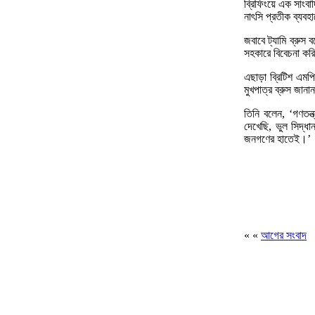
ব্রিফিংয়ে এক সাংবা
নাৎসি প্রতীক ব্যবহা
জবাবে ট্যামি ব্রু
সহকারে বিবেচনা করি
এছাড়া ব্রিটিশ এমপি
মুখপাত্র ব্রুস জা
তিনি বলেন, ‘গণতন্ত
দেখেছি, ভুল সিদ্ধ
জনগণের হাতেই।’
« «
আগের সংবাদ