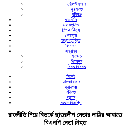
মৌলভীবাজার
সুনামগঞ্জ
হবিগঞ্জ
রাজনীতি
এক্সক্লুসিভ
শিল্প-সাহিত্য
খেলাধুলা
তথ্যপ্রযুক্তি
বিনোদন
অন্যান্য
মতামত
শিক্ষাঙ্গন
চিত্র বিচিত্র
সিলেট
মৌলভীবাজার
সুনামগঞ্জ
হবিগঞ্জ
প্রবাস
সংবাদ বিজ্ঞপ্তি
রাজনীতি নিয়ে বিতর্কে ছাত্রলীগ নেতার লাঠির আঘাতে
বিএনপি নেতা নিহত