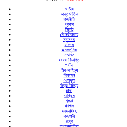
জাতীয়
আন্তর্জাতিক
রাজনীতি
প্রবাস
সিলেট
মৌলভীবাজার
সুনামগঞ্জ
হবিগঞ্জ
এক্সক্লুসিভ
মতামত
সংবাদ বিজ্ঞপ্তি
পর্যটন
শিল্প-সাহিত্য
শিক্ষাঙ্গন
খেলাধুলা
চিত্র বিচিত্র
ঢাকা
চট্টগ্রাম
খুলনা
বরিশাল
ময়মনসিংহ
রাজশাহী
রংপুর
তথ্যপ্রযুক্তি