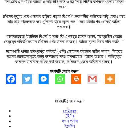
বিতণ্ডার একপর্যায়ে অমিত ও তার ভাই লাঠি ও রড দিয়ে পিটিয়ে রশিদকে গুরুতর আহত
করেন।
রশিদের মৃত্যুর খবর এলাকায় ছড়িয়ে পড়লে বিএনপি নেতাকর্মীরা অমিতের বাড়ি ঘেরাও করে
তার ভাই কামরুলকে ধরে পুলিশের হাতে তুলে দেন। তবে ঘটনার পর থেকেই অমিত
পলাতক।
কালারমারছড়া ইউনিয়ন বিএনপির সভাপতি এখলাছুর রহমান বলেন, “ছাত্রলীগ নেতার
নেতৃত্বে পরিকল্পিতভাবে রশিদের ওপর হামলা হয়েছে। আমরা দ্রুত বিচার দাবি করছি।”
মহেশখালী থানার ভারপ্রাপ্ত কর্মকর্তা (ওসি) মোহাম্মদ কাইছার হামিদ জানান, নিহতের
মরদেহ ময়নাতদন্তের জন্য কক্সবাজার সদর হাসপাতালে পাঠানো হয়েছে। অভিযুক্ত
কামরুল হাসানকে আটক করা হয়েছে, অমিতকে ধরতে অভিযান চলছে।
সংবাদটি শেয়ার করুন
সংবাদটি শেয়ার করুন:
ফেইসবুক
টুইটার
গুগল প্লাস
ইমেইল