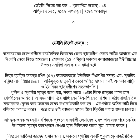
ডেইলি সিলেট ডট কম ::
প্রকাশিত হয়েছে : ১৪
এপ্রিল ২০২৫, ৭:২২ অপরাহ্ন | ৭:২২ অপরাহ্ন
|
০
ডেইলি সিলেট ডেস্ক
::
কক্সবাজারের মহেশখালীতে রাজনৈতিক বিরোধের জেরে ছাত্রলীগ নেতার লাঠির আঘাতে এক
বিএনপি নেতা নিহত হয়েছেন। সোমবার (১৪ এপ্রিল) সকালে কালারমারছড়া ইউনিয়নের
উত্তর নলবিলা এলাকায় এ ঘটনা ঘটে।
নিহত ব্যক্তি আবদুর রশিদ (৫৭) কালারমারছড়া ইউনিয়ন বিএনপির সদস্য এবং স্থানীয়
বাসিন্দা লাল মিয়ার ছেলে। অভিযুক্ত ছাত্রলীগ নেতা অমিত হাসান একই এলাকার বাসিন্দা
ও ইউনিয়ন ছাত্রলীগের সহসভাপতি।
পুলিশ ও স্থানীয় সূত্রে জানা যায়, সকাল সাড়ে ১০টার দিকে রাস্তার পাশে তাস
খেলছিলেন অমিত। এ সময় পাশ দিয়ে যাচ্ছিলেন বিএনপি নেতা রশিদ। হঠাৎ রাজনৈতিক
মন্তব্যকে কেন্দ্র করে দুজনের মধ্যে কথাকাটাকাটি শুরু হয়। একপর্যায়ে অমিত লাঠি দিয়ে
রশিদকে আঘাত করেন। পরে তার ভাই কামরুল হাসান মিলে দ্বিতীয় দফায় হামলা চালায়।
আশঙ্কাজনক অবস্থায় রশিদকে প্রথমে বদরখালী জেনারেল হাসপাতাল এবং পরে চকরিয়া
উপজেলা স্বাস্থ্য কমপ্লেক্সে নেওয়া হলে চিকিৎসক তাকে মৃত ঘোষণা করেন।
নিহতের ভাতিজা জাহেদ হাসান জানান, সকালে স্থানীয় একটি পুকুরপাড়ে রাজনৈতিক