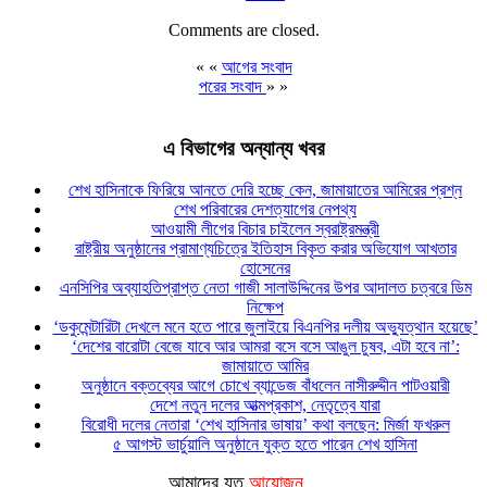
Comments are closed.
« «
আগের সংবাদ
পরের সংবাদ
» »
এ বিভাগের অন্যান্য খবর
শেখ হাসিনাকে ফিরিয়ে আনতে দেরি হচ্ছে কেন, জামায়াতের আমিরের প্রশ্ন
শেখ পরিবারের দেশত্যাগের নেপথ্য
আওয়ামী লীগের বিচার চাইলেন স্বরাষ্ট্রমন্ত্রী
রাষ্ট্রীয় অনুষ্ঠানের প্রামাণ্যচিত্রে ইতিহাস বিকৃত করার অভিযোগ আখতার
হোসেনের
এনসিপির অব্যাহতিপ্রাপ্ত নেতা গাজী সালাউদ্দিনের উপর আদালত চত্বরে ডিম
নিক্ষেপ
‘ডকুমেন্টারিটা দেখলে মনে হতে পারে জুলাইয়ে বিএনপির দলীয় অভ্যুত্থান হয়েছে’
‘দেশের বারোটা বেজে যাবে আর আমরা বসে বসে আঙুল চুষব, এটা হবে না’:
জামায়াতে আমির
অনুষ্ঠানে বক্তব্যের আগে চোখে ব্যান্ডেজ বাঁধলেন নাসীরুদ্দীন পাটওয়ারী
দেশে নতুন দলের আত্মপ্রকাশ, নেতৃত্বে যারা
বিরোধী দলের নেতারা ‘শেখ হাসিনার ভাষায়’ কথা বলছেন: মির্জা ফখরুল
৫ আগস্ট ভার্চুয়ালি অনুষ্ঠানে যুক্ত হতে পারেন শেখ হাসিনা
আমাদের যত
আয়োজন...