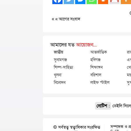
« «
আগের সংবাদ
আমাদের যত
আয়োজন...
জাতীয়
আন্তর্জাতিক
রা
সুনামগঞ্জ
হবিগঞ্জ
এক
শিল্প-সাহিত্য
শিক্ষাঙ্গন
খে
খুলনা
বরিশাল
ময়
বিনোদন
লাইফ স্টাইল
সু
নোটিশ :
ডেইলি সিলেট
সম্পাদক ও প্
© সর্বস্বত্ব স্বত্বাধিকার সংরক্ষিত