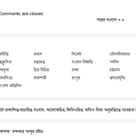
Comments are closed.
পরের সংবাদ
» »
জনীতি
প্রবাস
সিলেট
মৌলভীবাজার
্সক্লুসিভ
মতামত
সংবাদ বিজ্ঞপ্তি
পর্যটন
লাধুলা
চিত্র বিচিত্র
ঢাকা
চট্টগ্রাম
মনসিংহ
রাজশাহী
রংপুর
তথ্যপ্রযুক্তি
সংবাদ প্রতিদিন
ে প্রকাশিত/প্রচারিত সংবাদ, আলোকচিত্র, ভিডিওচিত্র, অডিও বিনা অনুমতিতে ব্যবহা
রকাশক: খন্দকার আব্দুর রহিম