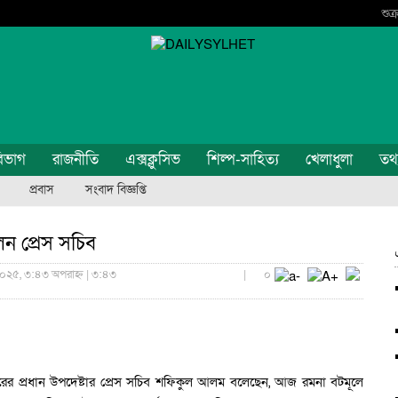
শুক
িভাগ
রাজনীতি
এক্সক্লুসিভ
শিল্প-সাহিত্য
খেলাধুলা
তথ্য
প্রবাস
সংবাদ বিজ্ঞপ্তি
েন প্রেস সচিব
২০২৫, ৩:৪৩ অপরাহ্ন | ৩:৪৩
|
০
রকারের প্রধান উপদেষ্টার প্রেস সচিব শফিকুল আলম বলেছেন, আজ রমনা বটমূলে