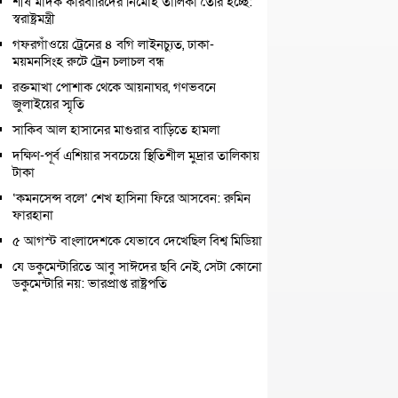
শীর্ষ মাদক কারবারিদের নির্মোহ তালিকা তৈরি হচ্ছে:
স্বরাষ্ট্রমন্ত্রী
গফরগাঁওয়ে ট্রেনের ৪ বগি লাইনচ্যুত, ঢাকা-
ময়মনসিংহ রুটে ট্রেন চলাচল বন্ধ
রক্তমাখা পোশাক থেকে আয়নাঘর, গণভবনে
জুলাইয়ের স্মৃতি
সাকিব আল হাসানের মাগুরার বাড়িতে হামলা
দক্ষিণ-পূর্ব এশিয়ার সবচেয়ে স্থিতিশীল মুদ্রার তালিকায়
টাকা
‘কমনসেন্স বলে’ শেখ হাসিনা ফিরে আসবেন: রুমিন
ফারহানা
৫ আগস্ট বাংলাদেশকে যেভাবে দেখেছিল বিশ্ব মিডিয়া
যে ডকুমেন্টারিতে আবু সাঈদের ছবি নেই, সেটা কোনো
ডকুমেন্টারি নয়: ভারপ্রাপ্ত রাষ্ট্রপতি