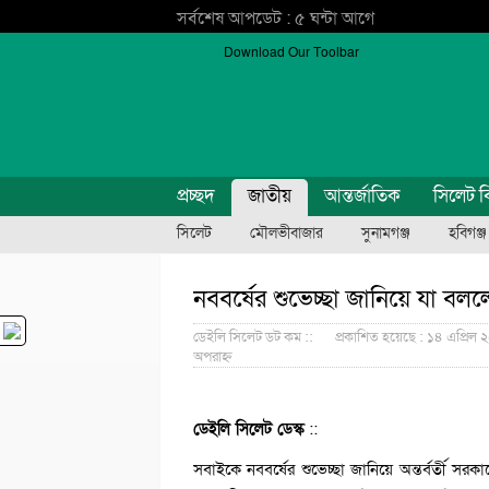
সর্বশেষ আপডেট : ৫ ঘন্টা আগে
Download Our Toolbar
প্রচ্ছদ
জাতীয়
আন্তর্জাতিক
সিলেট ব
সিলেট
মৌলভীবাজার
সুনামগঞ্জ
হবিগঞ্জ
নববর্ষের শুভেচ্ছা জানিয়ে যা বলল
ডেইলি সিলেট ডট কম ::
প্রকাশিত হয়েছে : ১৪ এপ্রিল 
অপরাহ্ন
ডেইলি সিলেট ডেস্ক
::
সবাইকে নববর্ষের শুভেচ্ছা জানিয়ে অন্তর্বর্তী স