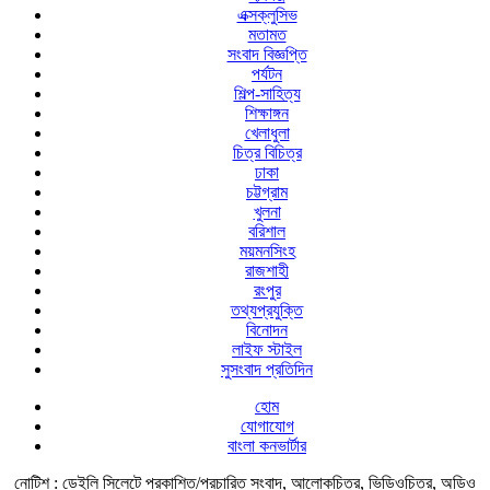
এক্সক্লুসিভ
মতামত
সংবাদ বিজ্ঞপ্তি
পর্যটন
শিল্প-সাহিত্য
শিক্ষাঙ্গন
খেলাধুলা
চিত্র বিচিত্র
ঢাকা
চট্টগ্রাম
খুলনা
বরিশাল
ময়মনসিংহ
রাজশাহী
রংপুর
তথ্যপ্রযুক্তি
বিনোদন
লাইফ স্টাইল
সুসংবাদ প্রতিদিন
হোম
যোগাযোগ
বাংলা কনভার্টার
নোটিশ :
ডেইলি সিলেটে প্রকাশিত/প্রচারিত সংবাদ, আলোকচিত্র, ভিডিওচিত্র, অডিও