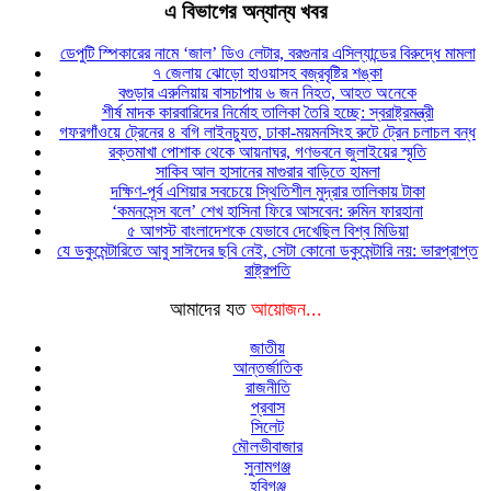
এ বিভাগের অন্যান্য খবর
ডেপুটি স্পিকারের নামে ‘জাল’ ডিও লেটার, বরগুনার এসিল্যান্ডের বিরুদ্ধে মামলা
৭ জেলায় ঝোড়ো হাওয়াসহ বজ্রবৃষ্টির শঙ্কা
বগুড়ার এরুলিয়ায় বাসচাপায় ৬ জন নিহত, আহত অনেকে
শীর্ষ মাদক কারবারিদের নির্মোহ তালিকা তৈরি হচ্ছে: স্বরাষ্ট্রমন্ত্রী
গফরগাঁওয়ে ট্রেনের ৪ বগি লাইনচ্যুত, ঢাকা-ময়মনসিংহ রুটে ট্রেন চলাচল বন্ধ
রক্তমাখা পোশাক থেকে আয়নাঘর, গণভবনে জুলাইয়ের স্মৃতি
সাকিব আল হাসানের মাগুরার বাড়িতে হামলা
দক্ষিণ-পূর্ব এশিয়ার সবচেয়ে স্থিতিশীল মুদ্রার তালিকায় টাকা
‘কমনসেন্স বলে’ শেখ হাসিনা ফিরে আসবেন: রুমিন ফারহানা
৫ আগস্ট বাংলাদেশকে যেভাবে দেখেছিল বিশ্ব মিডিয়া
যে ডকুমেন্টারিতে আবু সাঈদের ছবি নেই, সেটা কোনো ডকুমেন্টারি নয়: ভারপ্রাপ্ত
রাষ্ট্রপতি
আমাদের যত
আয়োজন...
জাতীয়
আন্তর্জাতিক
রাজনীতি
প্রবাস
সিলেট
মৌলভীবাজার
সুনামগঞ্জ
হবিগঞ্জ