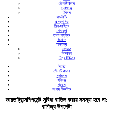
মৌলভীবাজার
সুনামগঞ্জ
হবিগঞ্জ
রাজনীতি
এক্সক্লুসিভ
শিল্প-সাহিত্য
খেলাধুলা
তথ্যপ্রযুক্তি
বিনোদন
অন্যান্য
মতামত
শিক্ষাঙ্গন
চিত্র বিচিত্র
সিলেট
মৌলভীবাজার
সুনামগঞ্জ
হবিগঞ্জ
প্রবাস
সংবাদ বিজ্ঞপ্তি
ভারত ট্রান্সশিপমেন্ট সুবিধা বাতিল করায় সমস্যা হবে না:
বাণিজ্য উপদেষ্টা