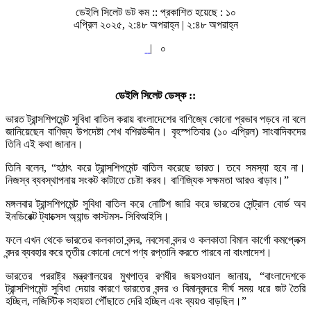
ডেইলি সিলেট ডট কম ::
প্রকাশিত হয়েছে : ১০
এপ্রিল ২০২৫, ২:৪৮ অপরাহ্ন | ২:৪৮ অপরাহ্ন
|
০
ডেইলি সিলেট ডেস্ক ::
ভারত ট্রান্সশিপমেন্ট সুবিধা বাতিল করায় বাংলাদেশের বাণিজ্যে কোনো প্রভাব পড়বে না বলে
জানিয়েছেন বাণিজ্য উপদেষ্টা শেখ বশিরউদ্দীন। বৃহস্পতিবার (১০ এপ্রিল) সাংবাদিকদের
তিনি এই কথা জানান।
তিনি বলেন, “হঠাৎ করে ট্রান্সশিপমেন্ট বাতিল করেছে ভারত। তবে সমস্যা হবে না।
নিজস্ব ব্যবস্থাপনায় সংকট কাটাতে চেষ্টা করব। বাণিজ্যিক সক্ষমতা আরও বাড়াব।”
মঙ্গলবার ট্রান্সশিপমেন্ট সুবিধা বাতিল করে নোটিশ জারি করে ভারতের সেন্ট্রাল বোর্ড অব
ইনডিরেক্ট ট্যাক্সেস অ্যান্ড কাস্টমস- সিবিআইসি।
ফলে এখন থেকে ভারতের কলকাতা বন্দর, নবসেবা বন্দর ও কলকাতা বিমান কার্গো কমপ্লেক্স
বন্দর ব্যবহার করে তৃতীয় কোনো দেশে পণ্য রপ্তানি করতে পারবে না বাংলাদেশ।
ভারতের পররাষ্ট্র মন্ত্রণালয়ের মুখপাত্র রণধীর জয়সওয়াল জানায়, “বাংলাদেশকে
ট্রান্সশিপমেন্ট সুবিধা দেয়ার কারণে ভারতের বন্দর ও বিমানবন্দরে দীর্ঘ সময় ধরে জট তৈরি
হচ্ছিল, লজিস্টিক সহায়তা পৌঁছাতে দেরি হচ্ছিল এবং ব্যয়ও বাড়ছিল।”