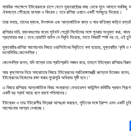
সামরিক পদক্ষেপে ইউক্রেনকে চাপে ফেলে যুক্তরাষ্ট্রের কাছ থেকে সুদে আসলে সবকিছু 
ঐকমত্যে পৌঁছেছে মস্কো ও কিয়েভ। তবে রাশিয়া এখানে একটি শর্তজুড়ে দিয়েছে।
তারা বলছে, তাদের ব্যাংক, উৎপাদক এবং আন্তর্জাতিক খাদ্য ও সার বাণিজ্যে জড়িত রপ্তানিক
রাশিয়ার দাবি, ব্যাংকগুলোর মধ্যে সুইফট পেমেন্ট সিস্টেমের সঙ্গে পুনরায় সংযুক্ত করা, খা
প্রত্যাহার করা। তবে হোয়াইট হাউস যে বিবৃতি দিয়েছে, তাতে বিষয়টি স্পষ্ট নয় যে, এই চ
যুক্তরাষ্ট্র-রাশিয়া আলোচনার বিষয়ে ওয়াশিংটনের বিবৃতিতে বলা হয়েছে, যুক্তরাষ্ট্র ‘কৃষ
ভলোদিমির জেলেনস্কি।
জেলেনস্কি বলেন, যদি মস্কো তার প্রতিশ্রুতি লঙ্ঘন করে, তাহলে ইউক্রেন রাশিয়ার বিরুদ
আর কৃষ্ণসাগর নিয়ে সমঝোতার বিষয়ে ইউক্রেনের প্রতিরক্ষামন্ত্রী রুস্তেম উমেরভ বলে
ইউক্রেনের নিজেদের রক্ষা করার পুরোপুরি অধিকার সৃষ্টি হবে।’
এ বিষয়ে রাশিয়ার আন্তর্জাতিক বিষয় সংক্রান্ত ফেডারেশন কাউন্সিল কমিটির প্রধান গ্র
একটি বড় স্বার্থ আছে বলে ধারণা পশ্চিমাদের।
ইউক্রেন ও তার ইউরোপীয় মিত্ররা আশঙ্কা করছেন, পুতিনের সঙ্গে ট্রাম্প এমন একটি চুক্ত
আলোচনায় আগ্রহ দেখাচ্ছে।