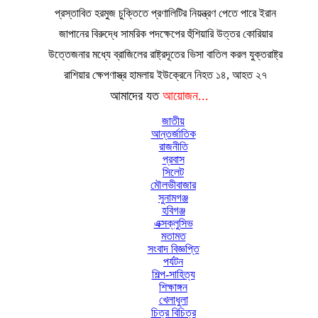
প্রস্তাবিত হরমুজ চুক্তিতে প্রণালিটির নিয়ন্ত্রণ পেতে পারে ইরান
জাপানের বিরুদ্ধে সামরিক পদক্ষেপের হুঁশিয়ারি উত্তর কোরিয়ার
উত্তেজনার মধ্যে ব্রাজিলের রাষ্ট্রদূতের ভিসা বাতিল করল যুক্তরাষ্ট্র
রাশিয়ার ক্ষেপণাস্ত্র হামলায় ইউক্রেনে নিহত ১৪, আহত ২৭
আমাদের যত
আয়োজন...
জাতীয়
আন্তর্জাতিক
রাজনীতি
প্রবাস
সিলেট
মৌলভীবাজার
সুনামগঞ্জ
হবিগঞ্জ
এক্সক্লুসিভ
মতামত
সংবাদ বিজ্ঞপ্তি
পর্যটন
শিল্প-সাহিত্য
শিক্ষাঙ্গন
খেলাধুলা
চিত্র বিচিত্র