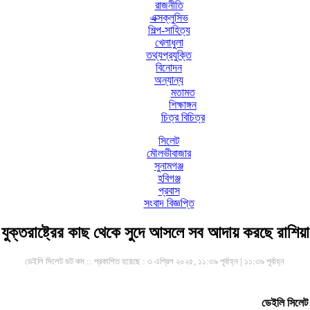
রাজনীতি
এক্সক্লুসিভ
শিল্প-সাহিত্য
খেলাধুলা
তথ্যপ্রযুক্তি
বিনোদন
অন্যান্য
মতামত
শিক্ষাঙ্গন
চিত্র বিচিত্র
সিলেট
মৌলভীবাজার
সুনামগঞ্জ
হবিগঞ্জ
প্রবাস
সংবাদ বিজ্ঞপ্তি
যুক্তরাষ্ট্রের কাছ থেকে সুদে আসলে সব আদায় করছে রাশিয়া
ডেইলি সিলেট ডট কম ::
প্রকাশিত হয়েছে : ৩ এপ্রিল ২০২৫, ১১:৩৯ পূর্বাহ্ন | ১১:৩৯ পূর্বাহ্ন
ডেইলি সিলেট 