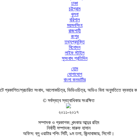
ঢাকা
চট্টগ্রাম
খুলনা
বরিশাল
ময়মনসিংহ
রাজশাহী
রংপুর
তথ্যপ্রযুক্তি
বিনোদন
লাইফ স্টাইল
সুসংবাদ প্রতিদিন
হোম
যোগাযোগ
বাংলা কনভার্টার
ে প্রকাশিত/প্রচারিত সংবাদ, আলোকচিত্র, ভিডিওচিত্র, অডিও বিনা অনুমতিতে ব্যবহার 
© সর্বস্বত্ব স্বত্বাধিকার সংরক্ষিত
২০১১-২০১৭
সম্পাদক ও প্রকাশক: খন্দকার আব্দুর রহিম
নির্বাহী সম্পাদক: মারুফ হাসান
অফিস: ব্লু ওয়াটার শপিং সিটি, ৯ম তলা, জিন্দাবাজার, সিলেট।