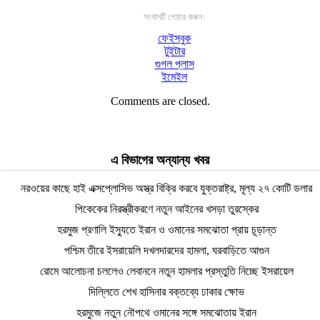
সংবাদটি শেয়ার করুন:
ফেইসবুক
টুইটার
গুগল প্লাস
ইমেইল
Comments are closed.
এ বিভাগের অন্যান্য খবর
নরওয়ের কাছে হাই এক্সপ্লোসিভ অস্ত্র বিক্রি করবে যুক্তরাষ্ট্র, মূল্য ২৭ কোটি ডলার
পিকেকের নিরস্ত্রীকরণে নতুন আইনের খসড়া তুরস্কের
হরমুজ প্রণালি ইস্যুতে ইরান ও ওমানের সমঝোতা প্রায় চূড়ান্ত
পশ্চিম তীরে ইসরায়েলি দখলদারদের হামলা, ঘরবাড়িতে আগুন
রোমে আলোচনা চললেও লেবাননে নতুন হামলার প্রস্তুতি নিচ্ছে ইসরায়েল
দিল্লিতে শেখ হাসিনার বক্তব্যে ঢাকার ক্ষোভ
হরমুজে নতুন নৌপথে ওমানের সঙ্গে সমঝোতায় ইরান