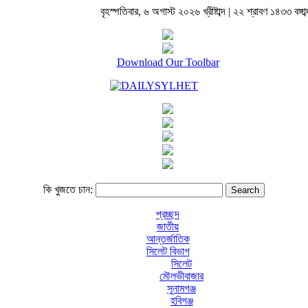
বৃহস্পতিবার, ৬ অগাস্ট ২০২৬ খ্রীষ্টাব্দ | ২২ শ্রাবণ ১৪৩৩ বঙ্গাব্
Download Our Toolbar
কি খুজতে চান:
প্রচ্ছদ
জাতীয়
আন্তর্জাতিক
সিলেট বিভাগ
সিলেট
মৌলভীবাজার
সুনামগঞ্জ
হবিগঞ্জ