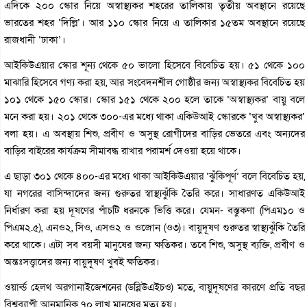
এদিকে ২০০ স্কোর নিয়ে অস্বাস্থ্যকর শহরের তালিকায় তৃতীয় অবস্থানে রয়েছে
ভারতের শহর ‘দিল্লি’। আর ১১০ স্কোর নিয়ে এ তালিকার ১৫তম অবস্থানে রয়েছে
রাজধানী ‘ঢাকা’।
আইকিউএয়ার স্কোর শূন্য থেকে ৫০ ভালো হিসেবে বিবেচিত হয়। ৫১ থেকে ১০০
মাঝারি হিসেবে গণ্য করা হয়, আর সংবেদনশীল গোষ্ঠীর জন্য অস্বাস্থ্যকর বিবেচিত হয়
১০১ থেকে ১৫০ স্কোর। স্কোর ১৫১ থেকে ২০০ হলে তাকে ‘অস্বাস্থ্যকর’ বায়ু বলে
মনে করা হয়। ২০১ থেকে ৩০০-এর মধ্যে থাকা একিউআই স্কোরকে ‘খুব অস্বাস্থ্যকর’
বলা হয়। এ অবস্থায় শিশু, প্রবীণ ও অসুস্থ রোগীদের বাড়ির ভেতরে এবং অন্যদের
বাড়ির বাইরের কার্যক্রম সীমাবদ্ধ রাখার পরামর্শ দেওয়া হয়ে থাকে।
এ ছাড়া ৩০১ থেকে ৪০০-এর মধ্যে থাকা আইকিউএয়ার ‘ঝুঁকিপূর্ণ’ বলে বিবেচিত হয়,
যা নগরের বাসিন্দাদের জন্য গুরুতর স্বাস্থ্যঝুঁকি তৈরি করে। সাধারণত একিউআই
নির্ধারণ করা হয় দূষণের পাঁচটি ধরনকে ভিত্তি করে। যেমন- বস্তুকণা (পিএম১০ ও
পিএম২.৫), এনও২, সিও, এসও২ ও ওজোন (ও৩)। বায়ুদূষণ গুরুতর স্বাস্থ্যঝুঁকি তৈরি
করে থাকে। এটা সব বয়সী মানুষের জন্য ক্ষতিকর। তবে শিশু, অসুস্থ ব্যক্তি, প্রবীণ ও
অন্তঃসত্ত্বাদের জন্য বায়ুদূষণ খুবই ক্ষতিকর।
ওয়ার্ল্ড হেলথ অরগানাইজেশনের (ডব্লিউএইচও) মতে, বায়ুদূষণের কারণে প্রতি বছর
বিশ্বব্যাপী আনুমানিক ৭০ লাখ মানুষের মৃত্যু হয়।