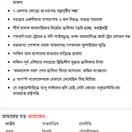
মামলা
৭ জেলায় ঝোড়ো হাওয়াসহ বজ্রবৃষ্টির শঙ্কা
বগুড়ার এরুলিয়ায় বাসচাপায় ৬ জন নিহত, আহত অনেকে
শীর্ষ মাদক কারবারিদের নির্মোহ তালিকা তৈরি হচ্ছে: স্বরাষ্ট্রমন্ত্রী
গফরগাঁওয়ে ট্রেনের ৪ বগি লাইনচ্যুত, ঢাকা-ময়মনসিংহ রুটে ট্রেন চলাচল বন্ধ
রক্তমাখা পোশাক থেকে আয়নাঘর, গণভবনে জুলাইয়ের স্মৃতি
সাকিব আল হাসানের মাগুরার বাড়িতে হামলা
দক্ষিণ-পূর্ব এশিয়ার সবচেয়ে স্থিতিশীল মুদ্রার তালিকায় টাকা
‘কমনসেন্স বলে’ শেখ হাসিনা ফিরে আসবেন: রুমিন ফারহানা
৫ আগস্ট বাংলাদেশকে যেভাবে দেখেছিল বিশ্ব মিডিয়া
যে ডকুমেন্টারিতে আবু সাঈদের ছবি নেই, সেটা কোনো ডকুমেন্টারি নয়:
ভারপ্রাপ্ত রাষ্ট্রপতি
আমাদের যত
আয়োজন...
জাতীয়
আন্তর্জাতিক
রাজনীতি
প্রবাস
সিলেট
মৌলভীবাজার