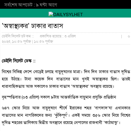
সর্বশেষ আপডেট : ৯ ঘন্টা আগে
‘অস্বাস্থ্যকর’ ঢাকার বাতাস
ডেইলি সিলেট ডট কম ::
প্রকাশিত হয়েছে : ৩ এপ্রিল
|
০
২০২৫, ১০:৫৬ পূর্বাহ্ন | ১০:৫৬ পূর্বাহ্ন
ডেইলি সিলেট ডেস্ক ::
বিশ্বের বিভিন্ন দেশে বেড়েই চলছে বায়ুদূষণের মাত্রা। দিন দিন ঢাকার বাতাস দূষিত
হয়ে উঠছে। টানা কয়েক দিন বাতাসের মান খুবই অস্বাস্থ্যকর ছিল। তারই
ধারাবাহিকতায় আজ সকালেও ঢাকার বাতাস ‘অস্বাস্থ্যকর’ অবস্থায় রয়েছে।
বৃহস্পতিবার (০৩ এপ্রিল) সকাল ৯টায় আন্তর্জাতিক বায়ুমান প্রযুক্তি প্রতিষ্ঠান
৬৪৭ স্কোর নিয়ে আজ বায়ুদূষণে শীর্ষে ইরাকের শহর ‘বাগদাদ’যা এখানকার
বাতাসের মান নাগরিকদের জন্য ‘ঝুঁকিপূর্ণ’। একই সময়ে ৩৫৬ স্কোর নিয়ে বিশ্বের
দূষিত শহরের তালিকায় দ্বিতীয় অবস্থানে রয়েছে নেপালের রাজধানী ‘কাঠমান্ডু’।