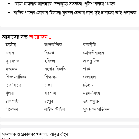
বোমা হামলার আশঙ্কায় দেশজুড়ে সতর্কতা, পুলিশ বলছে ‘গুজব’
বাড়ির পাশের ডোবায় মিললো যুবদল নেতার লাশ, দুই চাচাতো ভাই পলাতক
আমাদের যত
আয়োজন...
জাতীয়
আন্তর্জাতিক
রাজনীতি
প্রবাস
সিলেট
মৌলভীবাজার
সুনামগঞ্জ
হবিগঞ্জ
এক্সক্লুসিভ
মতামত
সংবাদ বিজ্ঞপ্তি
পর্যটন
শিল্প-সাহিত্য
শিক্ষাঙ্গন
খেলাধুলা
চিত্র বিচিত্র
ঢাকা
চট্টগ্রাম
খুলনা
বরিশাল
ময়মনসিংহ
রাজশাহী
রংপুর
তথ্যপ্রযুক্তি
বিনোদন
লাইফ স্টাইল
সুসংবাদ প্রতিদিন
সম্পাদক ও প্রকাশক: খন্দকার আব্দুর রহিম