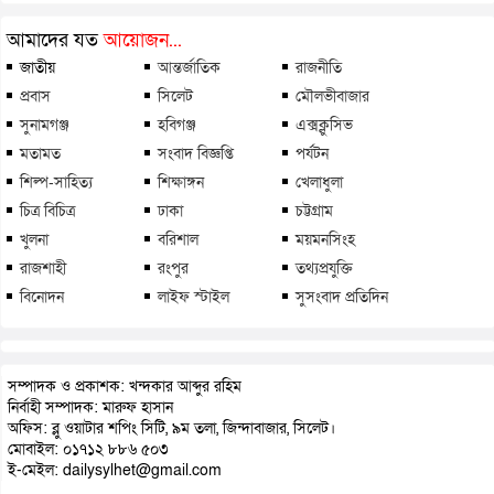
আমাদের যত
আয়োজন...
জাতীয়
আন্তর্জাতিক
রাজনীতি
প্রবাস
সিলেট
মৌলভীবাজার
সুনামগঞ্জ
হবিগঞ্জ
এক্সক্লুসিভ
মতামত
সংবাদ বিজ্ঞপ্তি
পর্যটন
শিল্প-সাহিত্য
শিক্ষাঙ্গন
খেলাধুলা
চিত্র বিচিত্র
ঢাকা
চট্টগ্রাম
খুলনা
বরিশাল
ময়মনসিংহ
রাজশাহী
রংপুর
তথ্যপ্রযুক্তি
বিনোদন
লাইফ স্টাইল
সুসংবাদ প্রতিদিন
সম্পাদক ও প্রকাশক: খন্দকার আব্দুর রহিম
নির্বাহী সম্পাদক: মারুফ হাসান
অফিস: ব্লু ওয়াটার শপিং সিটি, ৯ম তলা, জিন্দাবাজার, সিলেট।
মোবাইল: ০১৭১২ ৮৮৬ ৫০৩
ই-মেইল: dailysylhet@gmail.com