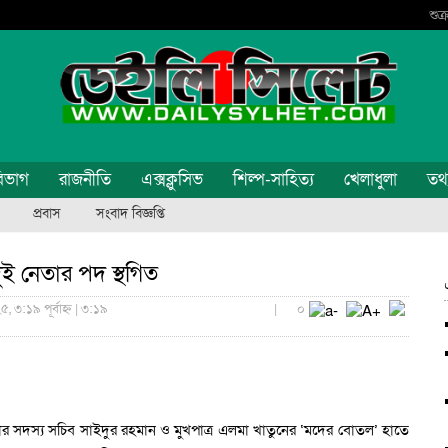
শুক
িভাগ
রাজনীতি
এক্সক্লুসিভ
শিল্প-সাহিত্য
খেলাধুলা
তথ্য
প্রবাস
সংবাদ বিজ্ঞপ্তি
ুই নেতার পদ স্থগিত
, ৩:১৯ পূর্বাহ্ন | ৩:১৯
|
০
ার সদস্য সচিব সাইদুর রহমান ও মুখপাত্র এলমা খাতুনের ‘মদের বোতল’ হাতে