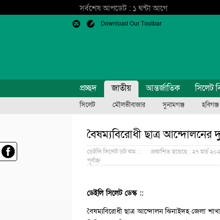
সর্বশেষ আপডেট : ১ ঘন্টা আগে
Download Our Toolbar
প্রচ্ছদ
জাতীয়
আন্তর্জাতিক
সিলেট ব
সিলেট
মৌলভীবাজার
সুনামগঞ্জ
হবিগঞ্জ
বৈষম্যবিরোধী ছাত্র আন্দোলনের দ
ডেইলি সিলেট ডট কম ::
প্রকাশিত হয়েছে : ২৭ মার্চ ২০২৫
পূর্বাহ্ন
ডেইলি সিলেট ডেস্ক ::
বৈষম্যবিরোধী ছাত্র আন্দোলন ঝিনাইদহ জেলা শাখ