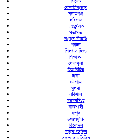
সিলেট
মৌলভীবাজার
সুনামগঞ্জ
হবিগঞ্জ
এক্সক্লুসিভ
মতামত
সংবাদ বিজ্ঞপ্তি
পর্যটন
শিল্প-সাহিত্য
শিক্ষাঙ্গন
খেলাধুলা
চিত্র বিচিত্র
ঢাকা
চট্টগ্রাম
খুলনা
বরিশাল
ময়মনসিংহ
রাজশাহী
রংপুর
তথ্যপ্রযুক্তি
বিনোদন
লাইফ স্টাইল
সুসংবাদ প্রতিদিন