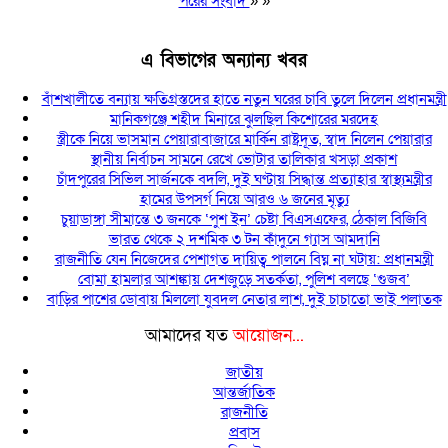
পরের সংবাদ
» »
এ বিভাগের অন্যান্য খবর
বাঁশখালীতে বন্যায় ক্ষতিগ্রস্তদের হাতে নতুন ঘরের চাবি তুলে দিলেন প্রধানমন্ত্রী
মানিকগঞ্জে শহীদ মিনারে ঝুলছিল কিশোরের মরদেহ
স্ত্রীকে নিয়ে ভাসমান পেয়ারাবাজারে মার্কিন রাষ্ট্রদূত, স্বাদ নিলেন পেয়ারার
স্থানীয় নির্বাচন সামনে রেখে ভোটার তালিকার খসড়া প্রকাশ
চাঁদপুরের সিভিল সার্জনকে বদলি, দুই ঘণ্টায় সিদ্ধান্ত প্রত্যাহার স্বাস্থ্যমন্ত্রীর
হামের উপসর্গ নিয়ে আরও ৬ জনের মৃত্যু
চুয়াডাঙ্গা সীমান্তে ৩ জনকে ‘পুশ ইন’ চেষ্টা বিএসএফের, ঠেকাল বিজিবি
ভারত থেকে ২ দশমিক ৩ টন কাঁদুনে গ্যাস আমদানি
রাজনীতি যেন নিজেদের পেশাগত দায়িত্ব পালনে বিঘ্ন না ঘটায়: প্রধানমন্ত্রী
বোমা হামলার আশঙ্কায় দেশজুড়ে সতর্কতা, পুলিশ বলছে ‘গুজব’
বাড়ির পাশের ডোবায় মিললো যুবদল নেতার লাশ, দুই চাচাতো ভাই পলাতক
আমাদের যত
আয়োজন...
জাতীয়
আন্তর্জাতিক
রাজনীতি
প্রবাস