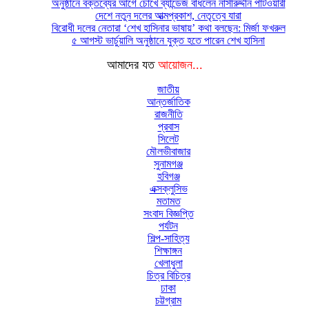
অনুষ্ঠানে বক্তব্যের আগে চোখে ব্যান্ডেজ বাঁধলেন নাসীরুদ্দীন পাটওয়ারী
দেশে নতুন দলের আত্মপ্রকাশ, নেতৃত্বে যারা
বিরোধী দলের নেতারা ‘শেখ হাসিনার ভাষায়’ কথা বলছেন: মির্জা ফখরুল
৫ আগস্ট ভার্চুয়ালি অনুষ্ঠানে যুক্ত হতে পারেন শেখ হাসিনা
আমাদের যত
আয়োজন...
জাতীয়
আন্তর্জাতিক
রাজনীতি
প্রবাস
সিলেট
মৌলভীবাজার
সুনামগঞ্জ
হবিগঞ্জ
এক্সক্লুসিভ
মতামত
সংবাদ বিজ্ঞপ্তি
পর্যটন
শিল্প-সাহিত্য
শিক্ষাঙ্গন
খেলাধুলা
চিত্র বিচিত্র
ঢাকা
চট্টগ্রাম