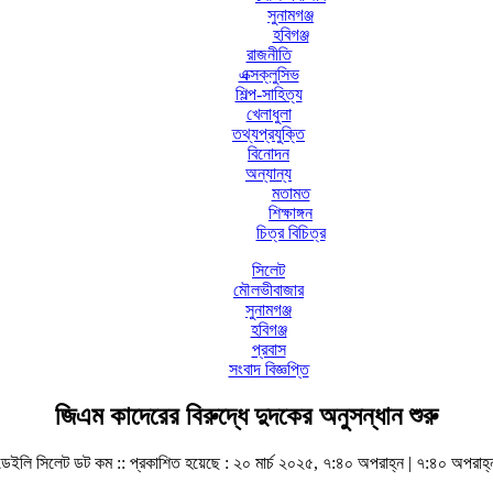
সুনামগঞ্জ
হবিগঞ্জ
রাজনীতি
এক্সক্লুসিভ
শিল্প-সাহিত্য
খেলাধুলা
তথ্যপ্রযুক্তি
বিনোদন
অন্যান্য
মতামত
শিক্ষাঙ্গন
চিত্র বিচিত্র
সিলেট
মৌলভীবাজার
সুনামগঞ্জ
হবিগঞ্জ
প্রবাস
সংবাদ বিজ্ঞপ্তি
জিএম কাদেরের বিরুদ্ধে দুদকের অনুসন্ধান শুরু
ডেইলি সিলেট ডট কম ::
প্রকাশিত হয়েছে : ২০ মার্চ ২০২৫, ৭:৪০ অপরাহ্ন | ৭:৪০ অপরাহ্