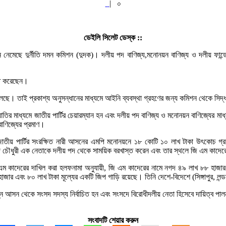
|
০
ডেইলি সিলেট ডেস্ক ::
ানে নেমেছে দুর্নীতি দমন কমিশন (দুদক)। দলীয় পদ বাণিজ্য,মনোনয়ন বাণিজ্য ও দলীয় ফান্
চিত করেছেন।
েছে। তাই প্রকাশ্য অনুসন্ধানের মাধ্যমে আইনি ব্যবস্থা গ্রহণের জন্য কমিশন থেকে সিদ
 মাধ্যমে জাতীয় পার্টির চেয়ারম্যান হন এবং দলীয় পদ বাণিজ্য ও মনোনয়ন বাণিজ্যের মাধ্যমে
াণিজ্যের প্রমাণ।
জাতীয় পার্টির সংরক্ষিত নারী আসনের এমপি মনোনয়নে ১৮ কোটি ১০ লাখ টাকা উৎকোচ গ্র
ীদ চৌধুরী এক নেতাকে দলীয় পদ থেকে সাময়িক বরখাস্ত করেন এবং তার স্থলে জি এম কাদেরে
এম কাদেরের দাখিল করা হলফনামা অনুযায়ী, জি এম কাদেরের নামে নগদ ৪৯ লাখ ৮৮ হাজার 
হাজার এবং ৮০ লাখ টাকা মূল্যের একটি জিপ গাড়ি রয়েছে। তিনি দেশে-বিদেশে (সিঙ্গাপুর, লন
ন্ন আসন থেকে সংসদ সদস্য নির্বাচিত হন এবং সংসদে বিরোধীদলীয় নেতা হিসেবে দায়িত্ব পাল
সংবাদটি শেয়ার করুন