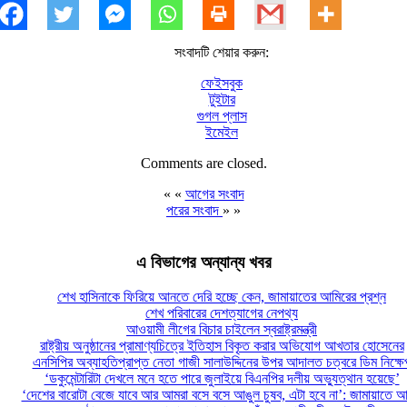
সংবাদটি শেয়ার করুন:
ফেইসবুক
টুইটার
গুগল প্লাস
ইমেইল
Comments are closed.
« «
আগের সংবাদ
পরের সংবাদ
» »
এ বিভাগের অন্যান্য খবর
শেখ হাসিনাকে ফিরিয়ে আনতে দেরি হচ্ছে কেন, জামায়াতের আমিরের প্রশ্ন
শেখ পরিবারের দেশত্যাগের নেপথ্য
আওয়ামী লীগের বিচার চাইলেন স্বরাষ্ট্রমন্ত্রী
রাষ্ট্রীয় অনুষ্ঠানের প্রামাণ্যচিত্রে ইতিহাস বিকৃত করার অভিযোগ আখতার হোসেনের
এনসিপির অব্যাহতিপ্রাপ্ত নেতা গাজী সালাউদ্দিনের উপর আদালত চত্বরে ডিম নিক্ষে
‘ডকুমেন্টারিটা দেখলে মনে হতে পারে জুলাইয়ে বিএনপির দলীয় অভ্যুত্থান হয়েছে’
‘দেশের বারোটা বেজে যাবে আর আমরা বসে বসে আঙুল চুষব, এটা হবে না’: জামায়াতে আ