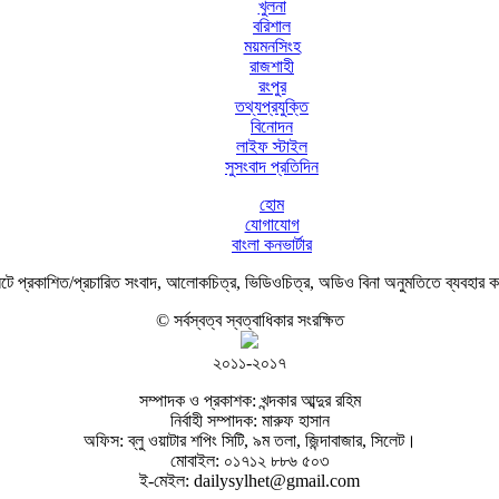
খুলনা
বরিশাল
ময়মনসিংহ
রাজশাহী
রংপুর
তথ্যপ্রযুক্তি
বিনোদন
লাইফ স্টাইল
সুসংবাদ প্রতিদিন
হোম
যোগাযোগ
বাংলা কনভার্টার
ে প্রকাশিত/প্রচারিত সংবাদ, আলোকচিত্র, ভিডিওচিত্র, অডিও বিনা অনুমতিতে ব্যবহার 
© সর্বস্বত্ব স্বত্বাধিকার সংরক্ষিত
২০১১-২০১৭
সম্পাদক ও প্রকাশক: খন্দকার আব্দুর রহিম
নির্বাহী সম্পাদক: মারুফ হাসান
অফিস: ব্লু ওয়াটার শপিং সিটি, ৯ম তলা, জিন্দাবাজার, সিলেট।
মোবাইল: ০১৭১২ ৮৮৬ ৫০৩
ই-মেইল: dailysylhet@gmail.com