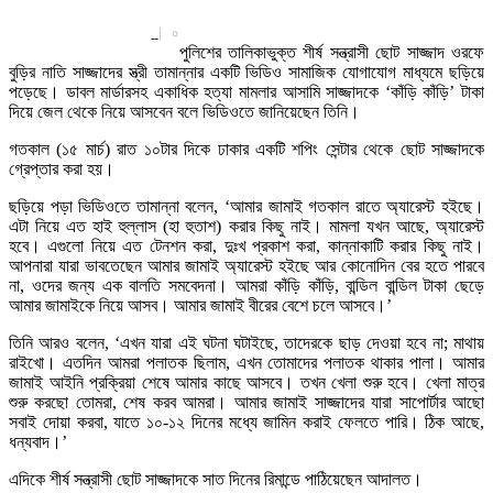
|
০
পুলিশের তালিকাভুক্ত শীর্ষ সন্ত্রাসী ছোট সাজ্জাদ ওরফে
বুড়ির নাতি সাজ্জাদের স্ত্রী তামান্নার একটি ভিডিও সামাজিক যোগাযোগ মাধ্যমে ছড়িয়ে
পড়েছে। ডাবল মার্ডারসহ একাধিক হত্যা মামলার আসামি সাজ্জাদকে ‘কাঁড়ি কাঁড়ি’ টাকা
দিয়ে জেল থেকে নিয়ে আসবেন বলে ভিডিওতে জানিয়েছেন তিনি।
গতকাল (১৫ মার্চ) রাত ১০টার দিকে ঢাকার একটি শপিং সেন্টার থেকে ছোট সাজ্জাদকে
গ্রেপ্তার করা হয়।
ছড়িয়ে পড়া ভিডিওতে তামান্না বলেন, ‘আমার জামাই গতকাল রাতে অ্যারেস্ট হইছে।
এটা নিয়ে এত হাই হুল্লাস (হা হুতাশ) করার কিছু নাই। মামলা যখন আছে, অ্যারেস্ট
হবে। এগুলো নিয়ে এত টেনশন করা, দুঃখ প্রকাশ করা, কান্নাকাটি করার কিছু নাই।
আপনারা যারা ভাবতেছেন আমার জামাই অ্যারেস্ট হইছে আর কোনোদিন বের হতে পারবে
না, ওদের জন্য এক বালতি সমবেদনা। আমরা কাঁড়ি কাঁড়ি, বান্ডিল বান্ডিল টাকা ছেড়ে
আমার জামাইকে নিয়ে আসব। আমার জামাই বীরের বেশে চলে আসবে।’
তিনি আরও বলেন, ‘এখন যারা এই ঘটনা ঘটাইছে, তাদেরকে ছাড় দেওয়া হবে না; মাথায়
রাইখো। এতদিন আমরা পলাতক ছিলাম, এখন তোমাদের পলাতক থাকার পালা। আমার
জামাই আইনি প্রক্রিয়া শেষে আমার কাছে আসবে। তখন খেলা শুরু হবে। খেলা মাত্র
শুরু করছো তোমরা, শেষ করব আমরা। আমার জামাই সাজ্জাদের যারা সাপোর্টার আছো
সবাই দোয়া করবা, যাতে ১০-১২ দিনের মধ্যে জামিন করাই ফেলতে পারি। ঠিক আছে,
ধন্যবাদ।’
এদিকে শীর্ষ সন্ত্রাসী ছোট সাজ্জাদকে সাত দিনের রিমান্ডে পাঠিয়েছেন আদালত।