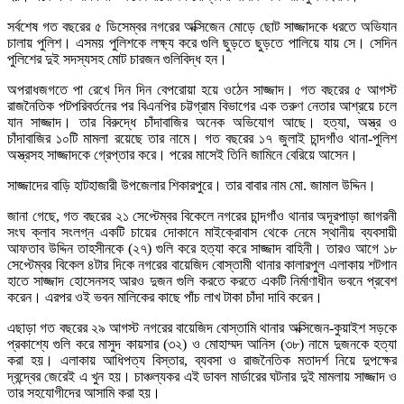
সর্বশেষ গত বছরের ৫ ডিসেম্বর নগরের অক্সিজেন মোড়ে ছোট সাজ্জাদকে ধরতে অভিযান
চালায় পুলিশ। এসময় পুলিশকে লক্ষ্য করে গুলি ছুড়তে ছুড়তে পালিয়ে যায় সে। সেদিন
পুলিশের দুই সদস্যসহ মোট চারজন গুলিবিদ্ধ হন।
অপরাধজগতে পা রেখে দিন দিন বেপরোয়া হয়ে ওঠেন সাজ্জাদ। গত বছরের ৫ আগস্ট
রাজনৈতিক পটপরিবর্তনের পর বিএনপির চট্টগ্রাম বিভাগের এক তরুণ নেতার আশ্রয়ে চলে
যান সাজ্জাদ। তার বিরুদ্ধে চাঁদাবাজির অনেক অভিযোগ আছে। হত্যা, অস্ত্র ও
চাঁদাবাজির ১০টি মামলা রয়েছে তার নামে। গত বছরের ১৭ জুলাই চান্দগাঁও থানা-পুলিশ
অস্ত্রসহ সাজ্জাদকে গ্রেপ্তার করে। পরের মাসেই তিনি জামিনে বেরিয়ে আসেন।
সাজ্জাদের বাড়ি হাটহাজারী উপজেলার শিকারপুরে। তার বাবার নাম মো. জামাল উদ্দিন।
জানা গেছে, গত বছরের ২১ সেপ্টেম্বর বিকেলে নগরের চান্দগাঁও থানার অদূরপাড়া জাগরনী
সংঘ ক্লাব সংলগ্ন একটি চায়ের দোকানে মাইক্রোবাস থেকে নেমে স্থানীয় ব্যবসায়ী
আফতাব উদ্দিন তাহসীনকে (২৭) গুলি করে হত্যা করে সাজ্জাদ বাহিনী। তারও আগে ১৮
সেপ্টেম্বর বিকেল ৪টার দিকে নগরের বায়েজিদ বোস্তামী থানার কালারপুল এলাকায় শটগান
হাতে সাজ্জাদ হোসেনসহ আরও দুজন গুলি করতে করতে একটি নির্মাণাধীন ভবনে প্রবেশ
করেন। এরপর ওই ভবন মালিকের কাছে পাঁচ লাখ টাকা চাঁদা দাবি করেন।
এছাড়া গত বছরের ২৯ আগস্ট নগরের বায়েজিদ বোস্তামি থানার অক্সিজেন-কুয়াইশ সড়কে
প্রকাশ্যে গুলি করে মাসুদ কায়সার (৩২) ও মোহাম্মদ আনিস (৩৮) নামে দুজনকে হত্যা
করা হয়। এলাকায় আধিপত্য বিস্তার, ব্যবসা ও রাজনৈতিক মতাদর্শ নিয়ে দুপক্ষের
দ্বন্দ্বের জেরেই এ খুন হয়। চাঞ্চল্যকর এই ডাবল মার্ডারের ঘটনার দুই মামলায় সাজ্জাদ ও
তার সহযোগীদের আসামি করা হয়।