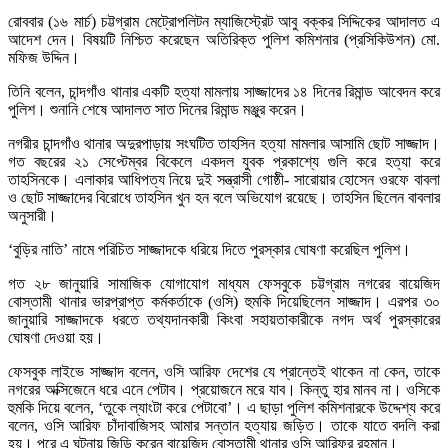
রোববার (১৬ মার্চ) চট্টগ্রাম মেট্রোপলিটন ম্যাজিস্ট্রেট আবু বক্কর সিদ্দিকের আদালত এ
আদেশ দেন। বিষয়টি নিশ্চিত করেছেন অতিরিক্ত পুলিশ কমিশনার (প্রসিকিউশন) মো.
মফিজ উদ্দিন।
তিনি বলেন, চান্দগাঁও থানার একটি হত্যা মামলায় সাজ্জাদের ১৪ দিনের রিমান্ড আবেদন করে
পুলিশ। শুনানি শেষে আদালত সাত দিনের রিমান্ড মঞ্জুর করেন।
নগরীর চান্দগাঁও থানার অদুরপাড়ায় সংঘটিত তাহসিন হত্যা মামলার আসামি ছোট সাজ্জাদ।
গত বছরের ২১ সেপ্টেম্বর বিকেলে একদল যুবক প্রকাশ্যে গুলি করে হত্যা করে
তাহসিনকে। এলাকার আধিপত্য নিয়ে দুই সন্ত্রাসী গোষ্ঠী- সারোয়ার হোসেন ওরফে বাবলা
ও ছোট সাজ্জাদের বিরোধে তাহসিন খুন হন বলে অভিযোগ রয়েছে। তাহসিন ছিলেন বাবলার
অনুসারী।
‘বুড়ির নাতি’ নামে পরিচিত সাজ্জাদকে ধরিয়ে দিতে পুরস্কার ঘোষণা করেছিল পুলিশ।
গত ২৮ জানুয়ারি সামাজিক যোগাযোগ মাধ্যম ফেসবুকে চট্টগ্রাম নগরের বায়েজিদ
বোস্তামী থানার ভারপ্রাপ্ত কর্মকর্তাকে (ওসি) হুমকি দিয়েছিলেন সাজ্জাদ। এরপর ৩০
জানুয়ারি সাজ্জাদকে ধরতে তথ্যদানকারী কিংবা সহায়তাকারীকে নগদ অর্থ পুরস্কারের
ঘোষণা দেওয়া হয়।
ফেসবুক লাইভে সাজ্জাদ বলেন, ওসি আরিফ দেশের যে প্রান্তেই থাকেন না কেন, তাকে
নগরের অক্সিজেনে ধরে এনে পেটাব। প্রয়োজনে মরে যাব। কিন্তু হার মানব না। ওসিকে
হুমকি দিয়ে বলেন, ‘তুকে ল্যাংটা করে পেটাবো’। এ ছাড়া পুলিশ কমিশনারকে উদ্দেশ্য করে
বলেন, ওসি আরিফ চাঁদাবাজিসহ আমার সন্তান হত্যায় জড়িত। তাকে যাতে বদলি করা
হয়। পরে এ ঘটনায় জিডি করেন বায়েজিদ বোস্তামী থানার ওসি আরিফুর রহমান।