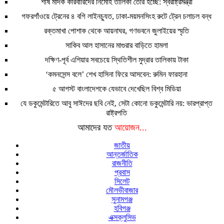
শীর্ষ মাদক কারবারিদের নির্মোহ তালিকা তৈরি হচ্ছে: স্বরাষ্ট্রমন্ত্রী
গফরগাঁওয়ে ট্রেনের ৪ বগি লাইনচ্যুত, ঢাকা-ময়মনসিংহ রুটে ট্রেন চলাচল বন্ধ
রক্তমাখা পোশাক থেকে আয়নাঘর, গণভবনে জুলাইয়ের স্মৃতি
সাকিব আল হাসানের মাগুরার বাড়িতে হামলা
দক্ষিণ-পূর্ব এশিয়ার সবচেয়ে স্থিতিশীল মুদ্রার তালিকায় টাকা
‘কমনসেন্স বলে’ শেখ হাসিনা ফিরে আসবেন: রুমিন ফারহানা
৫ আগস্ট বাংলাদেশকে যেভাবে দেখেছিল বিশ্ব মিডিয়া
যে ডকুমেন্টারিতে আবু সাঈদের ছবি নেই, সেটা কোনো ডকুমেন্টারি নয়: ভারপ্রাপ্ত
রাষ্ট্রপতি
আমাদের যত
আয়োজন...
জাতীয়
আন্তর্জাতিক
রাজনীতি
প্রবাস
সিলেট
মৌলভীবাজার
সুনামগঞ্জ
হবিগঞ্জ
এক্সক্লুসিভ