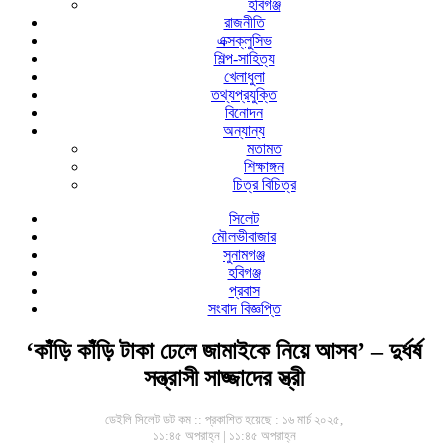
হবিগঞ্জ
রাজনীতি
এক্সক্লুসিভ
শিল্প-সাহিত্য
খেলাধুলা
তথ্যপ্রযুক্তি
বিনোদন
অন্যান্য
মতামত
শিক্ষাঙ্গন
চিত্র বিচিত্র
সিলেট
মৌলভীবাজার
সুনামগঞ্জ
হবিগঞ্জ
প্রবাস
সংবাদ বিজ্ঞপ্তি
‘কাঁড়ি কাঁড়ি টাকা ঢেলে জামাইকে নিয়ে আসব’ – দুর্ধর্ষ
সন্ত্রাসী সাজ্জাদের স্ত্রী
ডেইলি সিলেট ডট কম ::
প্রকাশিত হয়েছে : ১৬ মার্চ ২০২৫,
১১:৪৫ অপরাহ্ন | ১১:৪৫ অপরাহ্ন