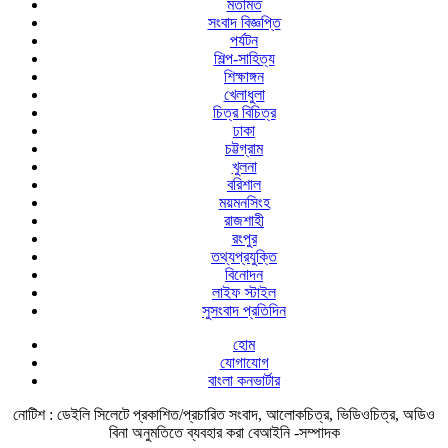
মতামত
সংবাদ বিজ্ঞপ্তি
পর্যটন
শিল্প-সাহিত্য
শিক্ষাঙ্গন
খেলাধুলা
চিত্র বিচিত্র
ঢাকা
চট্টগ্রাম
খুলনা
বরিশাল
ময়মনসিংহ
রাজশাহী
রংপুর
তথ্যপ্রযুক্তি
বিনোদন
লাইফ স্টাইল
সুসংবাদ প্রতিদিন
হোম
যোগাযোগ
বাংলা কনভার্টার
নোটিশ :
ডেইলি সিলেটে প্রকাশিত/প্রচারিত সংবাদ, আলোকচিত্র, ভিডিওচিত্র, অডিও
বিনা অনুমতিতে ব্যবহার করা বেআইনি -সম্পাদক