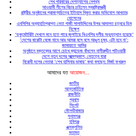
শেখ পরিবারের দেশত্যাগের নেপথ্য
আওয়ামী লীগের বিচার চাইলেন স্বরাষ্ট্রমন্ত্রী
রাষ্ট্রীয় অনুষ্ঠানের প্রামাণ্যচিত্রে ইতিহাস বিকৃত করার অভিযোগ আখতার
হোসেনের
এনসিপির অব্যাহতিপ্রাপ্ত নেতা গাজী সালাউদ্দিনের উপর আদালত চত্বরে ডিম
নিক্ষেপ
‘ডকুমেন্টারিটা দেখলে মনে হতে পারে জুলাইয়ে বিএনপির দলীয় অভ্যুত্থান হয়েছে’
‘দেশের বারোটা বেজে যাবে আর আমরা বসে বসে আঙুল চুষব, এটা হবে না’:
জামায়াতে আমির
অনুষ্ঠানে বক্তব্যের আগে চোখে ব্যান্ডেজ বাঁধলেন নাসীরুদ্দীন পাটওয়ারী
দেশে নতুন দলের আত্মপ্রকাশ, নেতৃত্বে যারা
বিরোধী দলের নেতারা ‘শেখ হাসিনার ভাষায়’ কথা বলছেন: মির্জা ফখরুল
আমাদের যত
আয়োজন...
জাতীয়
আন্তর্জাতিক
রাজনীতি
প্রবাস
সিলেট
মৌলভীবাজার
সুনামগঞ্জ
হবিগঞ্জ
এক্সক্লুসিভ
মতামত