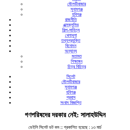
মৌলভীবাজার
সুনামগঞ্জ
হবিগঞ্জ
রাজনীতি
এক্সক্লুসিভ
শিল্প-সাহিত্য
খেলাধুলা
তথ্যপ্রযুক্তি
বিনোদন
অন্যান্য
মতামত
শিক্ষাঙ্গন
চিত্র বিচিত্র
সিলেট
মৌলভীবাজার
সুনামগঞ্জ
হবিগঞ্জ
প্রবাস
সংবাদ বিজ্ঞপ্তি
গণপরিষদের দরকার নেই: সালাহউদ্দিন
ডেইলি সিলেট ডট কম ::
প্রকাশিত হয়েছে : ১৩ মার্চ