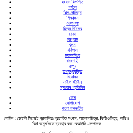
সংবাদ বিজ্ঞপ্তি
পর্যটন
শিল্প-সাহিত্য
শিক্ষাঙ্গন
খেলাধুলা
চিত্র বিচিত্র
ঢাকা
চট্টগ্রাম
খুলনা
বরিশাল
ময়মনসিংহ
রাজশাহী
রংপুর
তথ্যপ্রযুক্তি
বিনোদন
লাইফ স্টাইল
সুসংবাদ প্রতিদিন
হোম
যোগাযোগ
বাংলা কনভার্টার
নোটিশ :
ডেইলি সিলেটে প্রকাশিত/প্রচারিত সংবাদ, আলোকচিত্র, ভিডিওচিত্র, অডিও
বিনা অনুমতিতে ব্যবহার করা বেআইনি -সম্পাদক