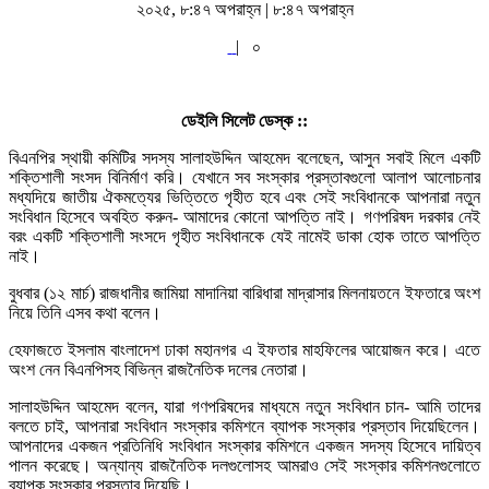
২০২৫, ৮:৪৭ অপরাহ্ন | ৮:৪৭ অপরাহ্ন
|
০
ডেইলি সিলেট ডেস্ক ::
বিএনপির স্থায়ী কমিটির সদস্য সালাহউদ্দিন আহমেদ বলেছেন, আসুন সবাই মিলে একটি
শক্তিশালী সংসদ বিনির্মাণ করি। যেখানে সব সংস্কার প্রস্তাবগুলো আলাপ আলোচনার
মধ্যদিয়ে জাতীয় ঐকমত্যের ভিত্তিতে গৃহীত হবে এবং সেই সংবিধানকে আপনারা নতুন
সংবিধান হিসেবে অবহিত করুন- আমাদের কোনো আপত্তি নাই। গণপরিষদ দরকার নেই
বরং একটি শক্তিশালী সংসদে গৃহীত সংবিধানকে যেই নামেই ডাকা হোক তাতে আপত্তি
নাই।
বুধবার (১২ মার্চ) রাজধানীর জামিয়া মাদানিয়া বারিধারা মাদ্রাসার মিলনায়তনে ইফতারে অংশ
নিয়ে তিনি এসব কথা বলেন।
হেফাজতে ইসলাম বাংলাদেশ ঢাকা মহানগর এ ইফতার মাহফিলের আয়োজন করে। এতে
অংশ নেন বিএনপিসহ বিভিন্ন রাজনৈতিক দলের নেতারা।
সালাহউদ্দিন আহমেদ বলেন, যারা গণপরিষদের মাধ্যমে নতুন সংবিধান চান- আমি তাদের
বলতে চাই, আপনারা সংবিধান সংস্কার কমিশনে ব্যাপক সংস্কার প্রস্তাব দিয়েছিলেন।
আপনাদের একজন প্রতিনিধি সংবিধান সংস্কার কমিশনে একজন সদস্য হিসেবে দায়িত্ব
পালন করেছে। অন্যান্য রাজনৈতিক দলগুলোসহ আমরাও সেই সংস্কার কমিশনগুলোতে
ব্যাপক সংস্কার প্রস্তাব দিয়েছি।