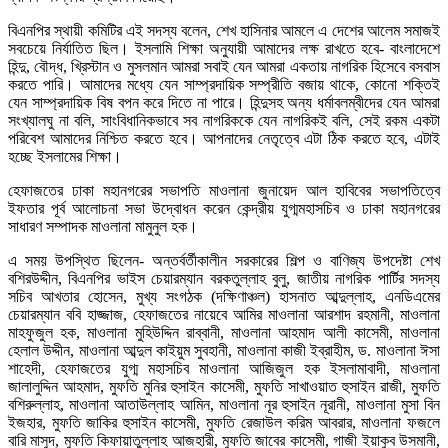
বিএনপির স্থায়ী কমিটির এই সদস্য বলেন, শেখ হাসিনার আমলে এ দেশের আলেম সমাজই
সবচেয়ে নির্যাতিত ছিল। ইসলামি শিক্ষা অনুযায়ী আমাদের লক্ষ রাখতে হবে- বাংলাদেশে
হিন্দু, বৌদ্ধ, খ্রিস্টান ও মুসলমান আমরা সবাই যেন আমরা একতায় নাগরিক হিসেবে বসবাস
করতে পারি। আমাদের মধ্যে যেন সাম্প্রদায়িক সম্প্রীতি বজায় থাকে, কোনো শক্তিই
যেন সাম্প্রদায়িক বিষ বপন করে দিতে না পারে। হিন্দুসহ অন্য ধর্মাবলম্বীদের যেন আমরা
সংখ্যালঘু না বলি, সাংবিধানিকভাবে সব নাগরিককে যেন নাগরিকই বলি, সেই রকম একটা
পরিবেশ আমাদের নিশ্চিত করতে হবে। আপনাদের নেতৃত্বে এটা ঠিক করতে হবে, এটাই
হচ্ছে ইসলামের শিক্ষা।
হেফাজতের ঢাকা মহানগরের সভাপতি মাওলানা জুনায়েদ আল হাবিবের সভাপতিত্বে
ইফতার পূর্ব আলোচনা সভা উদ্বোধন করেন কেন্দ্রীয় যুগ্মমহাসচিব ও ঢাকা মহানগরের
সাধারণ সম্পাদক মাওলানা মামুনুল হক।
এ সময় উপস্থিত ছিলেন- অন্তর্বর্তীকালীন সরকারের শিল্প ও বাণিজ্য উপদেষ্টা শেখ
বশিরউদ্দীন, বিএনপির ভাইস চেয়ারম্যান বরকতুল্লাহ বুলু, জাতীয় নাগরিক পার্টির সদস্য
সচিব আখতার হোসেন, মুখ্য সংগঠক (দক্ষিণাঞ্চল) হাসনাত আব্দুল্লাহ, এনডিএমের
চেয়ারম্যান ববি হাজ্জাজ, হেফাজতের নায়েবে আমির মাওলানা আরশাদ রহমানী, মাওলানা
মাহফুজুল হক, মাওলানা মুহিউদ্দিন রাব্বানী, মাওলানা আহমাদ আলী কাসেমী, মাওলানা
হেলাল উদ্দীন, মাওলানা আব্দুল কাইয়ুম সুবহানী, মাওলানা কাজী ইব্রাহীম, ড. মাওলানা ঈসা
শাহেদী, হেফাজতের যুগ্ম মহাসচিব মাওলানা আজিজুল হক ইসলামাবাদী, মাওলানা
জালালুদ্দিন আহমাদ, মুফতি মুনির হুসাইন কাসেমী, মুফতি সাখাওয়াত হুসাইন রাজী, মুফতি
বশিরুল্লাহ, মাওলানা আতাউল্লাহ আমিন, মাওলানা নূর হুসাইন নূরানী, মাওলানা মুসা বিন
ইজহার, মুফতি জাকির হুসাইন কাসেমী, মুফতি রেজাউল করিম আবরার, মাওলানা ফজলে
বারি মাসুদ, মুফতি কিফায়াতুল্লাহ আজহারী, মুফতি জাবের কাসেমী, গাজী ইয়াকুব উসমানী,