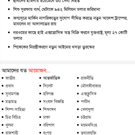
হুথিদের হামলায় ইয়েমেনে ৩০ সেনা নিহত
শিশু সুরক্ষায় ব্যর্থ, মেটাকে ৯৪২ মিলিয়ন ডলার জরিমানা
জন্মসূত্রে মার্কিন নাগরিকত্বের সুযোগ সীমিত করতে নতুন আদেশ ট্রাম্পের,
মানলেন না আদালতের রায়
নরওয়ের কাছে হাই এক্সপ্লোসিভ অস্ত্র বিক্রি করবে যুক্তরাষ্ট্র, মূল্য ২৭ কোটি
ডলার
পিকেকের নিরস্ত্রীকরণে নতুন আইনের খসড়া তুরস্কের
আমাদের যত
আয়োজন...
জাতীয়
আন্তর্জাতিক
রাজনীতি
প্রবাস
সিলেট
মৌলভীবাজার
সুনামগঞ্জ
হবিগঞ্জ
এক্সক্লুসিভ
মতামত
সংবাদ বিজ্ঞপ্তি
পর্যটন
শিল্প-সাহিত্য
শিক্ষাঙ্গন
খেলাধুলা
চিত্র বিচিত্র
ঢাকা
চট্টগ্রাম
খুলনা
বরিশাল
ময়মনসিংহ
রাজশাহী
রংপুর
তথ্যপ্রযুক্তি