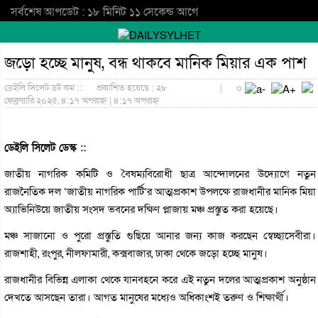
সর্বশেষ আপডেট : ১৮ মিনিট ১১ সেকেন্ড আগে
জড়ো হচ্ছে মানুষ, বন্ধ থাকবে মানিক মিয়ার এক পাশ
ডেইলি সিলেট ডট কম ::
প্রকাশিত হয়েছে : ২৮
|
০
ফেব্রুয়ারি ২০২৫, ৪:১৭ অপরাহ্ন | ৪:১৭ অপরাহ্ন
ডেইলি সিলেট ডেস্ক ::
জাতীয় নাগরিক কমিটি ও বৈষম্যবিরোধী ছাত্র আন্দোলনের উদ্যোগে নতুন
রাজনৈতিক দল ‘জাতীয় নাগরিক পার্টি’র আত্মপ্রকাশ উপলক্ষে রাজধানীর মানিক মিয়া
অ্যাভিনিউয়ে জাতীয় সংসদ ভবনের দক্ষিণ প্লাজায় মঞ্চ প্রস্তুত করা হয়েছে।
মঞ্চ সাজানো ও পুরো প্রস্তুতি গুছিয়ে আনার জন্য কাজ করছেন স্বেচ্ছাসেবীরা।
রাজশাহী, রংপুর, নীলফামারী, কক্সবাজার, ঢাকা থেকে জড়ো হচ্ছে মানুষ।
রাজধানীর বিভিন্ন এলাকা থেকে যানবহনে করে এই নতুন দলের আত্মপ্রকাশ অনুষ্ঠান
দেখতে আসছেন তারা। আগত মানুষের মধ্যেও অধিকাংশই তরুণ ও শিক্ষার্থী।