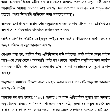
আজ শুক্রবার বিকেল ৩টায় বড় জমায়েতের মাধ্যমে তরুণদের নতুন এই দলের
আনুষ্ঠানিক ঘোষণা দেওয়ার কথা রয়েছে। দল ঘোষণার জন্য বড় মঞ্চ প্রস্তুত করা
হয়েছে। আছে ভিআইপি ব্যক্তিদের জন্য আসনের ব্যবস্থা।
এদিকে, এনসিপির আত্মপ্রকাশের অনুষ্ঠানের কারণে ঢাকার মানিক মিয়া এভিনিউয়ের
একপাশে সাময়িকভাবে যানবাহন চলাচল বন্ধ থাকবে।
জাতীয় নাগরিক কমিটির ফেইসবুক পেইজে এক বার্তায় ‘ইতিহাসের সাক্ষী’ হওয়ার
জন্য সবাইকে আমন্ত্রণ জানানো হয়েছে।
সেখানে বলা হয়, “মানিক মিয়া এভিনিউয়ের দুটি সাইডের একটি সাইড (উত্তর সাইড)
আড়ং-এর মোড় থেকে খামারবাড়ি পর্যন্ত বন্ধ থাকবে। সাময়িক অসুবিধার জন্য জাতীয়
নাগরিক পার্টির পক্ষ থেকে ঢাকাবাসীর প্রতি আমরা আন্তরিকভাবে দুঃখ প্রকাশ
করছি।”
অনুষ্ঠানের সময়টায় বিকল্প রাস্তা ব্যবহার করার জন্য সবার প্রতি অনুরোধ জানানো
হয়েছে ওই বার্তায়।
আমন্ত্রণপত্রে বলা হয়েছে, “২০২৪ সালের ৫ অগাস্ট ঐতিহাসিক জুলাই ছাত্র জনতার
অভ্যুত্থানের মাধ্যমে ফ্যাসিবাদী শাসনের পতন ঘটে, সূচনা হয় নতুন রাজনৈতিক
ধারার। সাধারণ জনগণ এখন পুরনো ব্যবস্থা ভেঙে তরুণদের নেতৃত্বে একটি নতুন