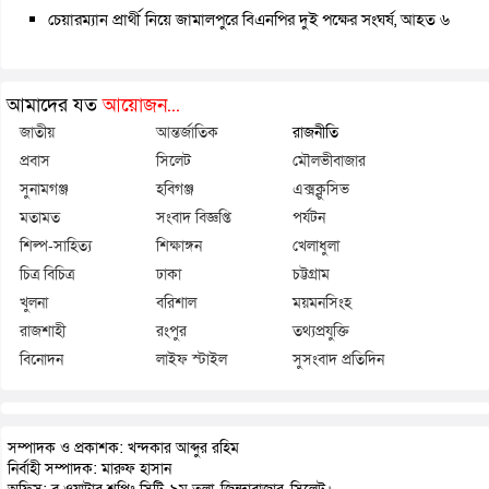
চেয়ারম্যান প্রার্থী নিয়ে জামালপুরে বিএনপির দুই পক্ষের সংঘর্ষ, আহত ৬
আমাদের যত
আয়োজন...
জাতীয়
আন্তর্জাতিক
রাজনীতি
প্রবাস
সিলেট
মৌলভীবাজার
সুনামগঞ্জ
হবিগঞ্জ
এক্সক্লুসিভ
মতামত
সংবাদ বিজ্ঞপ্তি
পর্যটন
শিল্প-সাহিত্য
শিক্ষাঙ্গন
খেলাধুলা
চিত্র বিচিত্র
ঢাকা
চট্টগ্রাম
খুলনা
বরিশাল
ময়মনসিংহ
রাজশাহী
রংপুর
তথ্যপ্রযুক্তি
বিনোদন
লাইফ স্টাইল
সুসংবাদ প্রতিদিন
সম্পাদক ও প্রকাশক: খন্দকার আব্দুর রহিম
নির্বাহী সম্পাদক: মারুফ হাসান