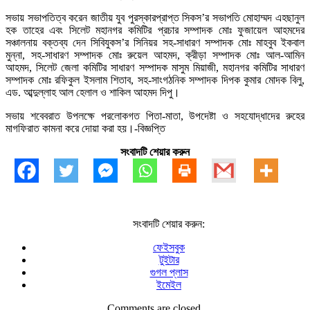
সভায় সভাপতিত্ব করেন জাতীয় যুব পুরস্কারপ্রাপ্ত সিকস’র সভাপতি মোহাম্মদ এহছানুল
হক তাহের এবং সিলেট মহানগর কমিটির প্রচার সম্পাদক মোঃ ফুজায়েল আহমদের
সঞ্চালনায় বক্তব্য দেন সিবিযুকস’র সিনিয়র সহ-সাধারণ সম্পাদক মোঃ মাহবুব ইকবাল
মুন্না, সহ-সাধারণ সম্পাদক মোঃ রুয়েল আহমদ, ক্রীড়া সম্পাদক মোঃ আল-আমিন
আহমদ, সিলেট জেলা কমিটির সাধারণ সম্পাদক মাসুম মিয়াজী, মহানগর কমিটির সাধারণ
সম্পাদক মোঃ রফিকুল ইসলাম শিতাব, সহ-সাংগঠনিক সম্পাদক দিপক কুমার মোদক বিলু,
এড. আব্দুল্লাহ আল হেলাল ও শাকিল আহমদ দিপু।
সভায় শবেবরাত উপলক্ষে পরলোকগত পিতা-মাতা, উপদেষ্টা ও সহযোদ্ধাদের রুহের
মাগফিরাত কামনা করে দোয়া করা হয়।-বিজ্ঞপ্তি
সংবাদটি শেয়ার করুন
সংবাদটি শেয়ার করুন:
ফেইসবুক
টুইটার
গুগল প্লাস
ইমেইল
Comments are closed.