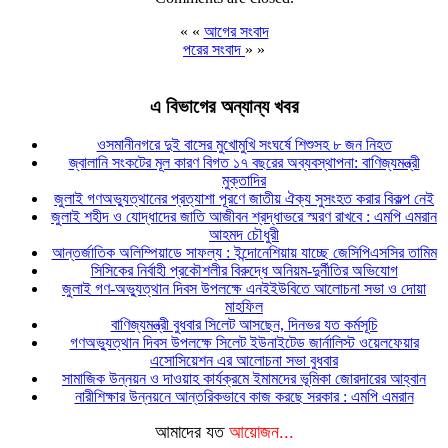
« «
আগের সংবাদ
পরের সংবাদ
» »
এ বিভাগের অন্যান্য খবর
ওসমানীনগরে দুই বাসের মুখোমুখি সংঘর্ষে শিশুসহ ৮ জন নিহত
জ্বালানি সংকটের মূল কারণ বিগত ১৭ বছরের অব্যবস্থাপনা: বাণিজ্যমন্ত্রী
মুক্তাদির
জুলাই গণঅভ্যুত্থানের প্রত্যাশা পূরণে জাতীয় ঐক্য সুসংহত করার বিকল্প নেই
জুলাই শহীদ ও যোদ্ধাদের জাতি আজীবন শ্রদ্ধাভরে স্মরণ রাখবে : এমপি এমরান
আহমদ চৌধুরী
আন্তর্জাতিক অলিম্পিয়াডে সাফল্য : ইন্দোনেশিয়ায় যাচ্ছে জেসিপিএসসির তামিম
সিসিকের নির্বাহী প্রকৌশলীর বিরুদ্ধে অনিয়ম-দুর্নীতির অভিযোগ
জুলাই গণ-অভ্যুত্থান দিবস উপলক্ষে এনইইউবিতে আলোচনা সভা ও দোয়া
মাহফিল
বাণিজ্যমন্ত্রী বুধবার সিলেট আসছেন, দিনভর যত কর্মসূচি
গণঅভ্যুত্থান দিবস উপলক্ষে সিলেট ইউনাইটেড জার্নালিস্ট ওয়েলফেয়ার
এসোসিয়েশন এর আলোচনা সভা বুধবার
সামাজিক উন্নয়ন ও দাওয়াহ কার্যক্রমে ইমামদের ভূমিকা জোরদারের আহ্বান
নারীশিক্ষার উন্নয়নে আন্তরিকভাবে কাজ করছে সরকার : এমপি এমরান
আমাদের যত
আয়োজন...