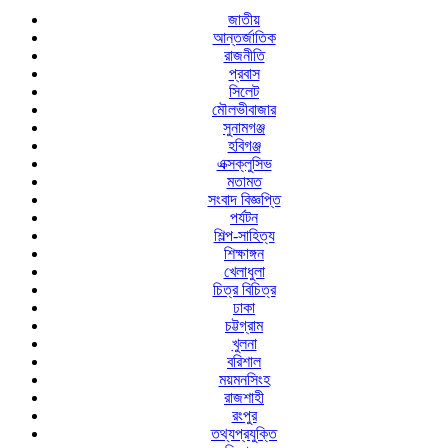
জাতীয়
আন্তর্জাতিক
রাজনীতি
প্রবাস
সিলেট
মৌলভীবাজার
সুনামগঞ্জ
হবিগঞ্জ
এক্সক্লুসিভ
মতামত
সংবাদ বিজ্ঞপ্তি
পর্যটন
শিল্প-সাহিত্য
শিক্ষাঙ্গন
খেলাধুলা
চিত্র বিচিত্র
ঢাকা
চট্টগ্রাম
খুলনা
বরিশাল
ময়মনসিংহ
রাজশাহী
রংপুর
তথ্যপ্রযুক্তি