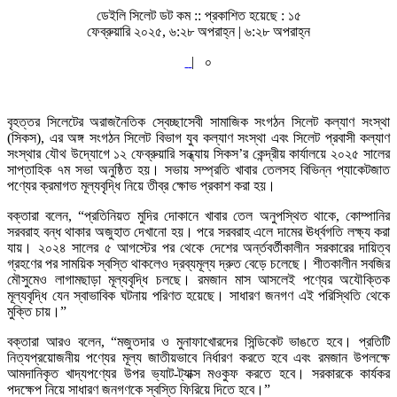
ডেইলি সিলেট ডট কম ::
প্রকাশিত হয়েছে : ১৫
ফেব্রুয়ারি ২০২৫, ৬:২৮ অপরাহ্ন | ৬:২৮ অপরাহ্ন
|
০
বৃহত্তর সিলেটের অরাজনৈতিক স্বেচ্ছাসেবী সামাজিক সংগঠন সিলেট কল্যাণ সংস্থা
(সিকস), এর অঙ্গ সংগঠন সিলেট বিভাগ যুব কল্যাণ সংস্থা এবং সিলেট প্রবাসী কল্যাণ
সংস্থার যৌথ উদ্যোগে ১২ ফেব্রুয়ারি সন্ধ্যায় সিকস’র কেন্দ্রীয় কার্যালয়ে ২০২৫ সালের
সাপ্তাহিক ৭ম সভা অনুষ্ঠিত হয়। সভায় সম্প্রতি খাবার তেলসহ বিভিন্ন প্যাকেটজাত
পণ্যের ক্রমাগত মূল্যবৃদ্ধি নিয়ে তীব্র ক্ষোভ প্রকাশ করা হয়।
বক্তারা বলেন, “প্রতিনিয়ত মুদির দোকানে খাবার তেল অনুপস্থিত থাকে, কোম্পানির
সরবরাহ বন্ধ থাকার অজুহাত দেখানো হয়। পরে সরবরাহ এলে দামের ঊর্ধ্বগতি লক্ষ্য করা
যায়। ২০২৪ সালের ৫ আগস্টের পর থেকে দেশের অর্ন্তবর্তীকালীন সরকারের দায়িত্ব
গ্রহণের পর সাময়িক স্বস্তি থাকলেও দ্রব্যমূল্য দ্রুত বেড়ে চলেছে। শীতকালীন সবজির
মৌসুমেও লাগামছাড়া মূল্যবৃদ্ধি চলছে। রমজান মাস আসলেই পণ্যের অযৌক্তিক
মূল্যবৃদ্ধি যেন স্বাভাবিক ঘটনায় পরিণত হয়েছে। সাধারণ জনগণ এই পরিস্থিতি থেকে
মুক্তি চায়।”
বক্তারা আরও বলেন, “মজুতদার ও মুনাফাখোরদের সিন্ডিকেট ভাঙতে হবে। প্রতিটি
নিত্যপ্রয়োজনীয় পণ্যের মূল্য জাতীয়ভাবে নির্ধারণ করতে হবে এবং রমজান উপলক্ষে
আমদানিকৃত খাদ্যপণ্যের উপর ভ্যাট-ট্যাক্স মওকুফ করতে হবে। সরকারকে কার্যকর
পদক্ষেপ নিয়ে সাধারণ জনগণকে স্বস্তি ফিরিয়ে দিতে হবে।”