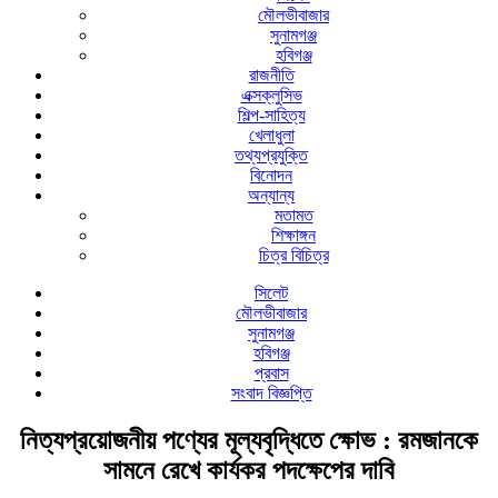
মৌলভীবাজার
সুনামগঞ্জ
হবিগঞ্জ
রাজনীতি
এক্সক্লুসিভ
শিল্প-সাহিত্য
খেলাধুলা
তথ্যপ্রযুক্তি
বিনোদন
অন্যান্য
মতামত
শিক্ষাঙ্গন
চিত্র বিচিত্র
সিলেট
মৌলভীবাজার
সুনামগঞ্জ
হবিগঞ্জ
প্রবাস
সংবাদ বিজ্ঞপ্তি
নিত্যপ্রয়োজনীয় পণ্যের মূল্যবৃদ্ধিতে ক্ষোভ : রমজানকে
সামনে রেখে কার্যকর পদক্ষেপের দাবি