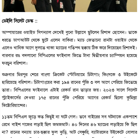
ডেইলি সিলেট ডেস্ক ::
আম্পায়ারের ওয়াইড সিগন্যাল দেখেই বুনো উল্লাসে ছুটলেন রিশাদ হোসেন। তাকে
ধরতে ডাগআউট থেকে ছুটে এলেন বাকিরা। ম্যাচ জেতানো রানটা ওয়াইড থেকে
এলেও খানিক আগে দুলতে থাকা ম্যাচের গতিপথ ছক্কায় ঠিক করে দিয়েছেন রিশাদই।
বারবার রঙ বদলানো বিপিএলের ফাইনাল জিতে টানা দ্বিতীয়বার চ্যাম্পিয়ন হয়েছে
ফরচুন বরিশাল।
শুক্রবার মিরপুর শেরে বাংলা ক্রিকেট স্টেডিয়ামে চিটাগাং কিংসকে ৩ উইকেটে
হারিয়েছে বরিশাল। চিটাগাংয়ের করা ১৯৪ রানের পুঁজি ৩ বল আগে পেরিয়ে জিতেছে
তারা। বিপিএলের ফাইনালে এটাই রেকর্ড রান তাড়ার জয়। ২০২৩ সালে সিলেট
স্ট্রাইকার্সের দেওয়া ১৭৫ রানের পুঁজি পেরিয়ে আগের রেকর্ড ছিলো কুমিল্লা
ভিক্টোরিয়ান্সের।
১১তম বিপিএল জুড়ে কত কিছুই না ঘটে গেল। তবে বাইরের সব ঘটনাকে একপাশে
রেখে বাইশ গজের লড়াই ছিল জমজমাট। ৪০ দিনের ৪৬ ম্যাচের লড়াইয়ে কি ছিল
না? রানের বন্যায় চার-ছক্কার ফুল ঝুড়ি, আট সেঞ্চুরি, ব্যাটারদের উইকেটে বোলার