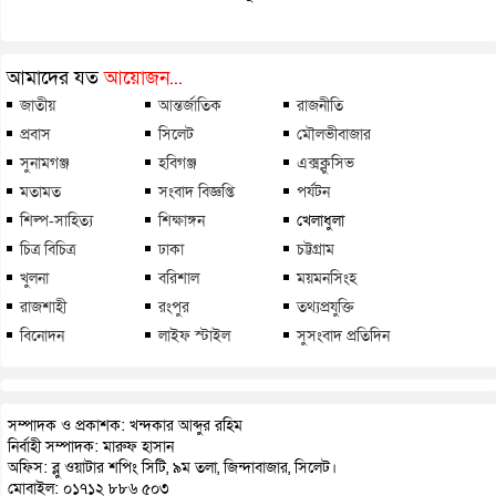
আমাদের যত
আয়োজন...
জাতীয়
আন্তর্জাতিক
রাজনীতি
প্রবাস
সিলেট
মৌলভীবাজার
সুনামগঞ্জ
হবিগঞ্জ
এক্সক্লুসিভ
মতামত
সংবাদ বিজ্ঞপ্তি
পর্যটন
শিল্প-সাহিত্য
শিক্ষাঙ্গন
খেলাধুলা
চিত্র বিচিত্র
ঢাকা
চট্টগ্রাম
খুলনা
বরিশাল
ময়মনসিংহ
রাজশাহী
রংপুর
তথ্যপ্রযুক্তি
বিনোদন
লাইফ স্টাইল
সুসংবাদ প্রতিদিন
সম্পাদক ও প্রকাশক: খন্দকার আব্দুর রহিম
নির্বাহী সম্পাদক: মারুফ হাসান
অফিস: ব্লু ওয়াটার শপিং সিটি, ৯ম তলা, জিন্দাবাজার, সিলেট।
মোবাইল: ০১৭১২ ৮৮৬ ৫০৩