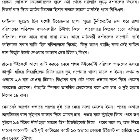
রেকর্ড, লোকাল ক্রিকেটারদের জ্বলে ওঠা থেকে গ্যালারি জুড়ে দর্শকদের উৎসব।
বিতর্ক বাদ দিয়ে মাঠের ক্রিকেট হিসাব করলে ভালো মার্কসই পাবে বিপিএল।
ফাইনাল জুড়েও ছিল যথেষ্ট উত্তেজনার ছাপ। পুরো টুর্নামেন্টের ছন্দ ধরে রাখা
বরিশালের প্রতিপক্ষ বন্দরনগরীর চিটাগং কিংস। ধারেভারে কিংসের চেয়ে এগিয়ে
বরিশাল। দলে আছে বাঘা বাঘা নাম। আছে মাঠভর্তী দর্শকদের সাপোর্ট। তাই
ফাইনালে সবার বাজি ছিল বরিশালকে নিয়েই। কিন্তু আগে ব্যাটিং করে সেই বাজির
দান কিছুটা উল্টে দেওয়ার আভাস দেয় চিটাগং কিংস।
রানের উইকেটে আগে ব্যাট করতে নেমে প্রথম উইকেটেই বরিশাল ভক্তদের হৃদয়ে
কাঁপুনি ধরিয়ে দিয়েছিলেন চিটাগংয়ের দুই ওপেনার খাজা নাফে ও ইমন। প্রথম ৩
ওভারে ২৩ রান নেওয়া চিটাগং কিংসের রান রেট পরের ওভারে দশে নিয়ে গেলেন
পারভেজ হোসেন। বাঁহাতি স্পিনার তানভির হোসেনের বলে এক চার ও দুই ছক্কায়
নিলেন ১৮ রান।
মেয়ার্সের আগের ওভারে পরপর দুই চার মেরে ডালা মেলেন ইমন। পরের ওভারে
তানভিরের বলে সুইপার কাভার দিয়ে মারেন চার। পঞ্চম বলে স্ট্রাইক ফিরে পেয়ে স্লগ
সুইপে ৯৩ মিটার দীর্ঘ ছক্কা মারেন ডিপ মিডউইকেট দিয়ে। পরের বলে লং অফ দিয়ে
মারেন আরেকটি। এই দুই ব্যাটারের ব্যাটে ১০ ওভারে কোনো উইকেট না হারিয়ে ৯৩
রান তোলে চিটাগং।