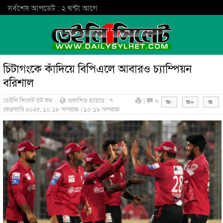
সর্বশেষ আপডেট : ২ ঘন্টা আগে
চিটাগংকে কাঁদিয়ে বিপিএলে আবারও চ্যাম্পিয়ন
বরিশাল
ডেইলি সিলেট ডট কম ::
প্রকাশিত হয়েছে : ৭
|
০
ফেব্রুয়ারি ২০২৫, ১০:১৮ অপরাহ্ন | ১০:১৮ অপরাহ্ন