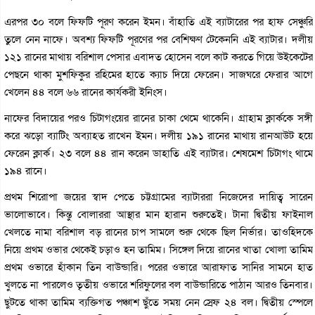
এরপর ৩০ বলে ফিফটি পূরণ করেন ইমন। বাঁহাতি এই ব্যাটারের পর হাফ সেঞ্চুরি
তুলে নেন নাফে। অবশ্য ফিফটি পূরণের পর বেশিক্ষণ টেকেননি এই ব্যাটার। দলীয়
১২১ রানের মাথায় বরিশাল পেসার এবাদত হোসেন বলে কাট করতে গিয়ে উইকেটের
পেছনে থাকা মুশফিকুর রহিমের হাতে ক্যাচ দিয়ে ফেরেন। সাজঘরে ফেরার আগে
খেলেন ৪৪ বলে ৬৬ রানের কার্যকরী ইনিংস।
নাফের বিদায়ের পরও চিটাগংয়ের রানের চাকা থেমে থাকেনি। গ্রাহাম ক্লার্ককে সঙ্গী
করে ঝড়ো ব্যাটিং অব্যাহত রাখেন ইমন। দলীয় ১৯১ রানের মাথায় রানআউট হয়ে
ফেরেন ক্লার্ক। ২৩ বলে ৪৪ রান করেন ডাহাতি এই ব্যাটার। শেষমেশ চিটাগং থামে
১৯৪ রানে।
প্রথম শিরোপা জয়ের স্বাদ পেতে চট্টগ্রামের ব্যাটাররা নিজেদের দায়িত্ব সারেন
ভালোভাবে। কিন্তু বোলাররা আস্থার মান হারান শুরুতেই। টানা দ্বিতীয় ফাইনাল
খেলতে নামা বরিশাল বড় রানের চাপ সামলে শুরু থেকে ছিল নির্ভার। তাওহিদকে
নিয়ে প্রথম ওভার থেকেই চড়াও হন তামিম। সিঙ্গেল দিয়ে রানের খাতা খোলা তামিম
প্রথম ওভারে হাঁকান তিন বাউন্ডারি। পরের ওভারে আরাফাত সানির সামনে হাত
খুলতে না পারলেও তৃতীয় ওভারে শরিফুলের বল বাউন্ডারিতে পাঠান আরও তিনবার।
ছুটতে থাকা তামিম ব্যক্তিগত পঞ্চাশ ছুঁতে সময় নেন স্রেফ ২৪ বল। দ্বিতীয় স্পেলে