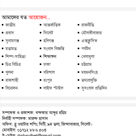
আমাদের যত
আয়োজন...
জাতীয়
আন্তর্জাতিক
রাজনীতি
প্রবাস
সিলেট
মৌলভীবাজার
সুনামগঞ্জ
হবিগঞ্জ
এক্সক্লুসিভ
মতামত
সংবাদ বিজ্ঞপ্তি
পর্যটন
শিল্প-সাহিত্য
শিক্ষাঙ্গন
খেলাধুলা
চিত্র বিচিত্র
ঢাকা
চট্টগ্রাম
খুলনা
বরিশাল
ময়মনসিংহ
রাজশাহী
রংপুর
তথ্যপ্রযুক্তি
বিনোদন
লাইফ স্টাইল
সুসংবাদ প্রতিদিন
সম্পাদক ও প্রকাশক: খন্দকার আব্দুর রহিম
নির্বাহী সম্পাদক: মারুফ হাসান
অফিস: ব্লু ওয়াটার শপিং সিটি, ৯ম তলা, জিন্দাবাজার, সিলেট।
মোবাইল: ০১৭১২ ৮৮৬ ৫০৩
ই-মেইল: dailysylhet@gmail.com