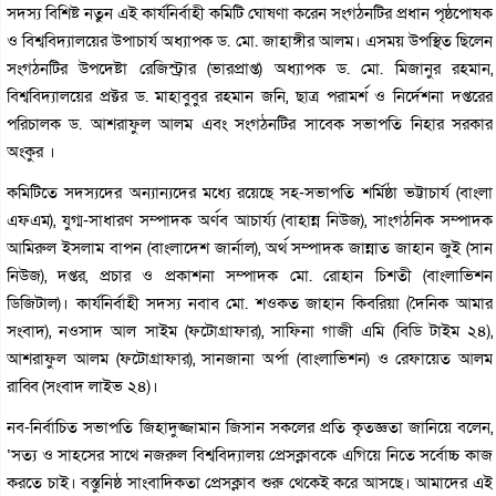
সদস্য বিশিষ্ট নতুন এই কার্যনির্বাহী কমিটি ঘোষণা করেন সংগঠনটির প্রধান পৃষ্ঠপোষক
ও বিশ্ববিদ্যালয়ের উপাচার্য অধ্যাপক ড. মো. জাহাঙ্গীর আলম। এসময় উপস্থিত ছিলেন
সংগঠনটির উপদেষ্টা রেজিস্ট্রার (ভারপ্রাপ্ত) অধ্যাপক ড. মো. মিজানুর রহমান,
বিশ্ববিদ্যালয়ের প্রক্টর ড. মাহাবুবুর রহমান জনি, ছাত্র পরামর্শ ও নির্দেশনা দপ্তরের
পরিচালক ড. আশরাফুল আলম এবং সংগঠনটির সাবেক সভাপতি নিহার সরকার
অংকুর ।
কমিটিতে সদস্যদের অন্যান্যদের মধ্যে রয়েছে সহ-সভাপতি শর্মিষ্ঠা ভট্টাচার্য (বাংলা
এফএম), যুগ্ম-সাধারণ সম্পাদক অর্ণব আচার্য্য (বাহান্ন নিউজ), সাংগঠনিক সম্পাদক
আমিরুল ইসলাম বাপন (বাংলাদেশ জার্নাল), অর্থ সম্পাদক জান্নাত জাহান জুই (সান
নিউজ), দপ্তর, প্রচার ও প্রকাশনা সম্পাদক মো. রোহান চিশতী (বাংলাভিশন
ডিজিটাল)। কার্যনির্বাহী সদস্য নবাব মো. শওকত জাহান কিবরিয়া (দৈনিক আমার
সংবাদ), নওসাদ আল সাইম (ফটোগ্রাফার), সাফিনা গাজী এমি (বিডি টাইম ২৪),
আশরাফুল আলম (ফটোগ্রাফার), সানজানা অর্পা (বাংলাভিশন) ও রেফায়েত আলম
রাব্বি (সংবাদ লাইভ ২৪)।
নব-নির্বাচিত সভাপতি জিহাদুজ্জামান জিসান সকলের প্রতি কৃতজ্ঞতা জানিয়ে বলেন,
‘সত্য ও সাহসের সাথে নজরুল বিশ্ববিদ্যালয় প্রেসক্লাবকে এগিয়ে নিতে সর্বোচ্চ কাজ
করতে চাই। বস্তুনিষ্ঠ সাংবাদিকতা প্রেসক্লাব শুরু থেকেই করে আসছে। আমাদের এই