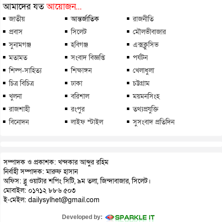
আমাদের যত
আয়োজন...
জাতীয়
আন্তর্জাতিক
রাজনীতি
প্রবাস
সিলেট
মৌলভীবাজার
সুনামগঞ্জ
হবিগঞ্জ
এক্সক্লুসিভ
মতামত
সংবাদ বিজ্ঞপ্তি
পর্যটন
শিল্প-সাহিত্য
শিক্ষাঙ্গন
খেলাধুলা
চিত্র বিচিত্র
ঢাকা
চট্টগ্রাম
খুলনা
বরিশাল
ময়মনসিংহ
রাজশাহী
রংপুর
তথ্যপ্রযুক্তি
বিনোদন
লাইফ স্টাইল
সুসংবাদ প্রতিদিন
সম্পাদক ও প্রকাশক: খন্দকার আব্দুর রহিম
নির্বাহী সম্পাদক: মারুফ হাসান
অফিস: ব্লু ওয়াটার শপিং সিটি, ৯ম তলা, জিন্দাবাজার, সিলেট।
মোবাইল: ০১৭১২ ৮৮৬ ৫০৩
ই-মেইল: dailysylhet@gmail.com
Developed by: