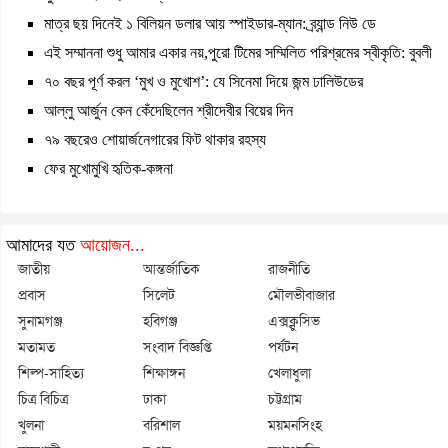
মাত্র ছয় দিনেই ১ বিলিয়ন ডলার আয় স্পাইডার-ম্যান: ব্র্যান্ড নিউ ডে
এই সম্মাননা শুধু আমার একার নয়,পুরো টিমের সম্মিলিত পরিশ্রমের স্বীকৃতি: বুবলী
৭০ বছর পূর্ণ করল ‘মুখ ও মুখোশ’: যে সিনেমা দিয়ে জন্ম ঢালিউডের
আল্লু আর্জুন কেন কেঁদেছিলেন শ্রীদেবীর বিয়ের দিন
৭৯ বছরেও শোয়ার্জনেগারের ফিট থাকার রহস্য
ফের মুখোমুখি হৃতিক-কঙ্গনা
আমাদের যত
আয়োজন...
জাতীয়
আন্তর্জাতিক
রাজনীতি
প্রবাস
সিলেট
মৌলভীবাজার
সুনামগঞ্জ
হবিগঞ্জ
এক্সক্লুসিভ
মতামত
সংবাদ বিজ্ঞপ্তি
পর্যটন
শিল্প-সাহিত্য
শিক্ষাঙ্গন
খেলাধুলা
চিত্র বিচিত্র
ঢাকা
চট্টগ্রাম
খুলনা
বরিশাল
ময়মনসিংহ