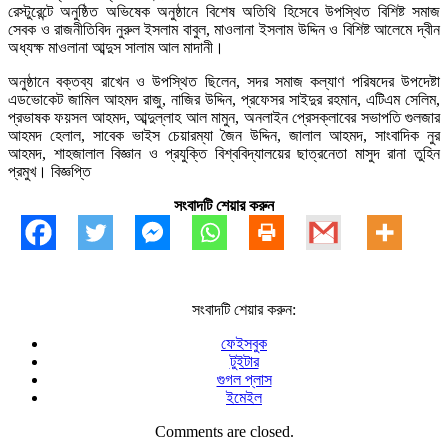
রেস্টুরেন্টে অনুষ্ঠিত অভিষেক অনুষ্ঠানে বিশেষ অতিথি হিসেবে উপস্থিত বিশিষ্ট সমাজ
সেবক ও রাজনীতিবিদ নুরুল ইসলাম বাবুল, মাওলানা ইসলাম উদ্দিন ও বিশিষ্ট আলেমে দ্বীন
অধ্যক্ষ মাওলানা আব্দুস সালাম আল মাদানী।
অনুষ্ঠানে বক্তব্য রাখেন ও উপস্থিত ছিলেন, সদর সমাজ কল্যাণ পরিষদের উপদেষ্টা
এডভোকেট জামিল আহমদ রাজু, নাজির উদ্দিন, প্রফেসর সাইদুর রহমান, এটিএম সেলিম,
প্রভাষক ফয়সল আহমদ, আব্দুল্লাহ আল মামুন, অনলাইন প্রেসক্লাবের সভাপতি গুলজার
আহমদ হেলাল, সাবেক ভাইস চেয়ারম্যা জৈন উদ্দিন, জালাল আহমদ, সাংবাদিক নুর
আহমদ, শাহজালাল বিজ্ঞান ও প্রযুক্তি বিশ্ববিদ্যালয়ের ছাত্রনেতা মাসুদ রানা তুহিন
প্রমুখ। বিজ্ঞপ্তি
সংবাদটি শেয়ার করুন
সংবাদটি শেয়ার করুন:
ফেইসবুক
টুইটার
গুগল প্লাস
ইমেইল
Comments are closed.