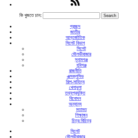
কি খুজতে চান:
প্রচ্ছদ
জাতীয়
আন্তর্জাতিক
সিলেট বিভাগ
সিলেট
মৌলভীবাজার
সুনামগঞ্জ
হবিগঞ্জ
রাজনীতি
এক্সক্লুসিভ
শিল্প-সাহিত্য
খেলাধুলা
তথ্যপ্রযুক্তি
বিনোদন
অন্যান্য
মতামত
শিক্ষাঙ্গন
চিত্র বিচিত্র
সিলেট
মৌলভীবাজার