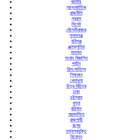
জাতীয়
আন্তর্জাতিক
রাজনীতি
প্রবাস
সিলেট
মৌলভীবাজার
সুনামগঞ্জ
হবিগঞ্জ
এক্সক্লুসিভ
মতামত
সংবাদ বিজ্ঞপ্তি
পর্যটন
শিল্প-সাহিত্য
শিক্ষাঙ্গন
খেলাধুলা
চিত্র বিচিত্র
ঢাকা
চট্টগ্রাম
খুলনা
বরিশাল
ময়মনসিংহ
রাজশাহী
রংপুর
তথ্যপ্রযুক্তি
বিনোদন