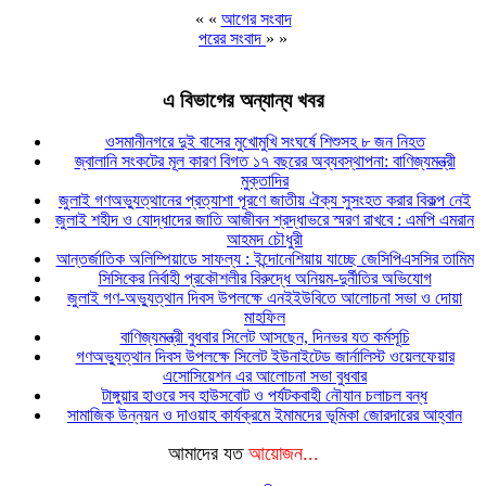
« «
আগের সংবাদ
পরের সংবাদ
» »
এ বিভাগের অন্যান্য খবর
ওসমানীনগরে দুই বাসের মুখোমুখি সংঘর্ষে শিশুসহ ৮ জন নিহত
জ্বালানি সংকটের মূল কারণ বিগত ১৭ বছরের অব্যবস্থাপনা: বাণিজ্যমন্ত্রী
মুক্তাদির
জুলাই গণঅভ্যুত্থানের প্রত্যাশা পূরণে জাতীয় ঐক্য সুসংহত করার বিকল্প নেই
জুলাই শহীদ ও যোদ্ধাদের জাতি আজীবন শ্রদ্ধাভরে স্মরণ রাখবে : এমপি এমরান
আহমদ চৌধুরী
আন্তর্জাতিক অলিম্পিয়াডে সাফল্য : ইন্দোনেশিয়ায় যাচ্ছে জেসিপিএসসির তামিম
সিসিকের নির্বাহী প্রকৌশলীর বিরুদ্ধে অনিয়ম-দুর্নীতির অভিযোগ
জুলাই গণ-অভ্যুত্থান দিবস উপলক্ষে এনইইউবিতে আলোচনা সভা ও দোয়া
মাহফিল
বাণিজ্যমন্ত্রী বুধবার সিলেট আসছেন, দিনভর যত কর্মসূচি
গণঅভ্যুত্থান দিবস উপলক্ষে সিলেট ইউনাইটেড জার্নালিস্ট ওয়েলফেয়ার
এসোসিয়েশন এর আলোচনা সভা বুধবার
টাঙ্গুয়ার হাওরে সব হাউসবোট ও পর্যটকবাহী নৌযান চলাচল বন্ধ
সামাজিক উন্নয়ন ও দাওয়াহ কার্যক্রমে ইমামদের ভূমিকা জোরদারের আহ্বান
আমাদের যত
আয়োজন...