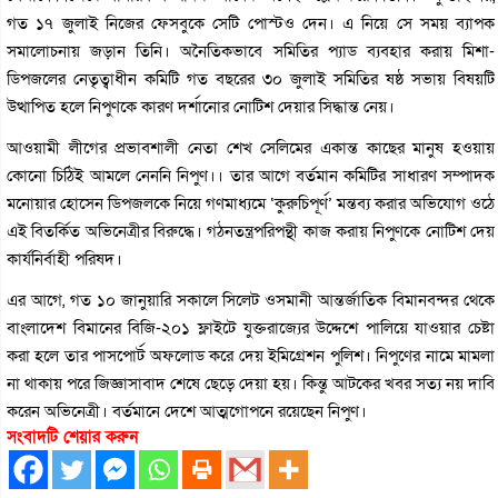
গত ১৭ জুলাই নিজের ফেসবুকে সেটি পোস্টও দেন। এ নিয়ে সে সময় ব্যাপক
সমালোচনায় জড়ান তিনি। অনৈতিকভাবে সমিতির প্যাড ব্যবহার করায় মিশা-
ডিপজলের নেতৃত্বাধীন কমিটি গত বছরের ৩০ জুলাই সমিতির ষষ্ঠ সভায় বিষয়টি
উত্থাপিত হলে নিপুণকে কারণ দর্শানোর নোটিশ দেয়ার সিদ্ধান্ত নেয়।
আওয়ামী লীগের প্রভাবশালী নেতা শেখ সেলিমের একান্ত কাছের মানুষ হওয়ায়
কোনো চিঠিই আমলে নেননি নিপুণ।। তার আগে বর্তমান কমিটির সাধারণ সম্পাদক
মনোয়ার হোসেন ডিপজলকে নিয়ে গণমাধ্যমে ‘কুরুচিপূর্ণ’ মন্তব্য করার অভিযোগ ওঠে
এই বিতর্কিত অভিনেত্রীর বিরুদ্ধে। গঠনতন্ত্রপরিপন্থী কাজ করায় নিপুণকে নোটিশ দেয়
কার্যনির্বাহী পরিষদ।
এর আগে, গত ১০ জানুয়ারি সকালে সিলেট ওসমানী আন্তর্জাতিক বিমানবন্দর থেকে
বাংলাদেশ বিমানের বিজি-২০১ ফ্লাইটে যুক্তরাজ্যের উদ্দেশে পালিয়ে যাওয়ার চেষ্টা
করা হলে তার পাসপোর্ট অফলোড করে দেয় ইমিগ্রেশন পুলিশ। নিপুণের নামে মামলা
না থাকায় পরে জিজ্ঞাসাবাদ শেষে ছেড়ে দেয়া হয়। কিন্তু আটকের খবর সত্য নয় দাবি
করেন অভিনেত্রী। বর্তমানে দেশে আত্মগোপনে রয়েছেন নিপুণ।
সংবাদটি শেয়ার করুন