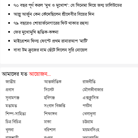
৭০ বছর পূর্ণ করল ‘মুখ ও মুখোশ’: যে সিনেমা দিয়ে জন্ম ঢালিউডের
আল্লু আর্জুন কেন কেঁদেছিলেন শ্রীদেবীর বিয়ের দিন
৭৯ বছরেও শোয়ার্জনেগারের ফিট থাকার রহস্য
ফের মুখোমুখি হৃতিক-কঙ্গনা
মাইগ্রেশন ফিল্ম ফেস্টে প্রথম রানারআপ ‘মাটি’
বাবা টম ক্রুজের নাম ছেঁটে দিলেন সুরি নোয়েল
আমাদের যত
আয়োজন...
জাতীয়
আন্তর্জাতিক
রাজনীতি
প্রবাস
সিলেট
মৌলভীবাজার
সুনামগঞ্জ
হবিগঞ্জ
এক্সক্লুসিভ
মতামত
সংবাদ বিজ্ঞপ্তি
পর্যটন
শিল্প-সাহিত্য
শিক্ষাঙ্গন
খেলাধুলা
চিত্র বিচিত্র
ঢাকা
চট্টগ্রাম
খুলনা
বরিশাল
ময়মনসিংহ
রাজশাহী
রংপুর
তথ্যপ্রযুক্তি