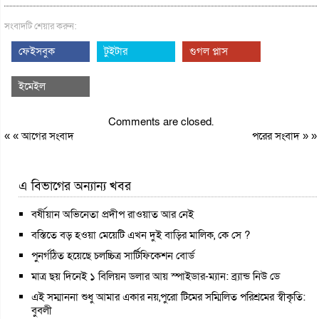
সংবাদটি শেয়ার করুন:
ফেইসবুক
টুইটার
গুগল প্লাস
ইমেইল
Comments are closed.
« «
আগের সংবাদ
পরের সংবাদ
» »
এ বিভাগের অন্যান্য খবর
বর্ষীয়ান অভিনেতা প্রদীপ রাওয়াত আর নেই
বস্তিতে বড় হওয়া মেয়েটি এখন দুই বাড়ির মালিক, কে সে ?
পুনর্গঠিত হয়েছে চলচ্চিত্র সার্টিফিকেশন বোর্ড
মাত্র ছয় দিনেই ১ বিলিয়ন ডলার আয় স্পাইডার-ম্যান: ব্র্যান্ড নিউ ডে
এই সম্মাননা শুধু আমার একার নয়,পুরো টিমের সম্মিলিত পরিশ্রমের স্বীকৃতি:
বুবলী