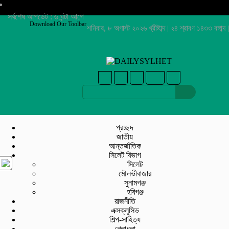
সর্বশেষ আপডেট : ৬ ঘন্টা আগে
Download Our Toolbar
শনিবার, ৮ অগাস্ট ২০২৬ খ্রীষ্টাব্দ | ২৪ শ্রাবণ ১৪৩৩ বঙ্গাব্দ |
প্রচ্ছদ
জাতীয়
আন্তর্জাতিক
সিলেট বিভাগ
সিলেট
মৌলভীবাজার
সুনামগঞ্জ
হবিগঞ্জ
রাজনীতি
এক্সক্লুসিভ
শিল্প-সাহিত্য
খেলাধুলা