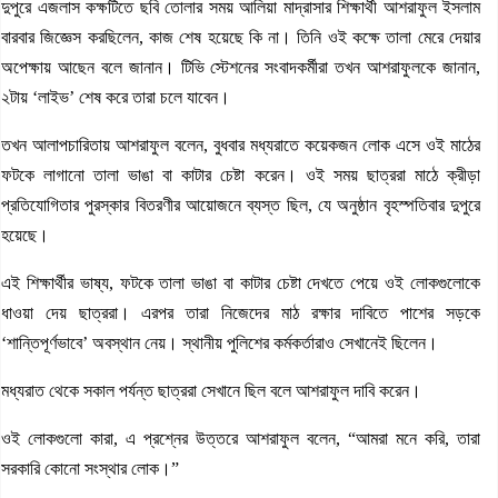
দুপুরে এজলাস কক্ষটিতে ছবি তোলার সময় আলিয়া মাদ্রাসার শিক্ষার্থী আশরাফুল ইসলাম
বারবার জিজ্ঞেস করছিলেন, কাজ শেষ হয়েছে কি না। তিনি ওই কক্ষে তালা মেরে দেয়ার
অপেক্ষায় আছেন বলে জানান। টিভি স্টেশনের সংবাদকর্মীরা তখন আশরাফুলকে জানান,
২টায় ‘লাইভ’ শেষ করে তারা চলে যাবেন।
তখন আলাপচারিতায় আশরাফুল বলেন, বুধবার মধ্যরাতে কয়েকজন লোক এসে ওই মাঠের
ফটকে লাগানো তালা ভাঙা বা কাটার চেষ্টা করেন। ওই সময় ছাত্ররা মাঠে ক্রীড়া
প্রতিযোগিতার পুরস্কার বিতরণীর আয়োজনে ব্যস্ত ছিল, যে অনুষ্ঠান বৃহস্পতিবার দুপুরে
হয়েছে।
এই শিক্ষার্থীর ভাষ্য, ফটকে তালা ভাঙা বা কাটার চেষ্টা দেখতে পেয়ে ওই লোকগুলোকে
ধাওয়া দেয় ছাত্ররা। এরপর তারা নিজেদের মাঠ রক্ষার দাবিতে পাশের সড়কে
‘শান্তিপূর্ণভাবে’ অবস্থান নেয়। স্থানীয় পুলিশের কর্মকর্তারাও সেখানেই ছিলেন।
মধ্যরাত থেকে সকাল পর্যন্ত ছাত্ররা সেখানে ছিল বলে আশরাফুল দাবি করেন।
ওই লোকগুলো কারা, এ প্রশ্নের উত্তরে আশরাফুল বলেন, “আমরা মনে করি, তারা
সরকারি কোনো সংস্থার লোক।”