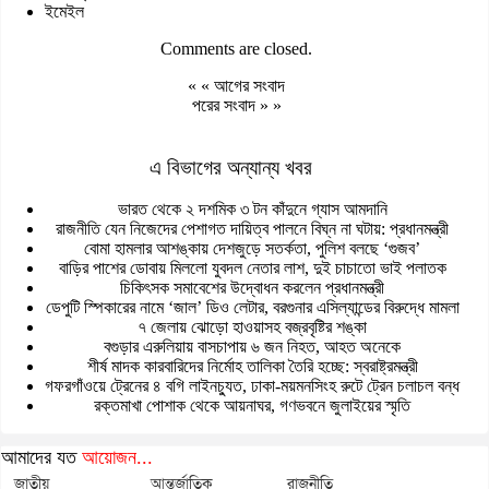
ইমেইল
Comments are closed.
« «
আগের সংবাদ
পরের সংবাদ
» »
এ বিভাগের অন্যান্য খবর
ভারত থেকে ২ দশমিক ৩ টন কাঁদুনে গ্যাস আমদানি
রাজনীতি যেন নিজেদের পেশাগত দায়িত্ব পালনে বিঘ্ন না ঘটায়: প্রধানমন্ত্রী
বোমা হামলার আশঙ্কায় দেশজুড়ে সতর্কতা, পুলিশ বলছে ‘গুজব’
বাড়ির পাশের ডোবায় মিললো যুবদল নেতার লাশ, দুই চাচাতো ভাই পলাতক
চিকিৎসক সমাবেশের উদ্বোধন করলেন প্রধানমন্ত্রী
ডেপুটি স্পিকারের নামে ‘জাল’ ডিও লেটার, বরগুনার এসিল্যান্ডের বিরুদ্ধে মামলা
৭ জেলায় ঝোড়ো হাওয়াসহ বজ্রবৃষ্টির শঙ্কা
বগুড়ার এরুলিয়ায় বাসচাপায় ৬ জন নিহত, আহত অনেকে
শীর্ষ মাদক কারবারিদের নির্মোহ তালিকা তৈরি হচ্ছে: স্বরাষ্ট্রমন্ত্রী
গফরগাঁওয়ে ট্রেনের ৪ বগি লাইনচ্যুত, ঢাকা-ময়মনসিংহ রুটে ট্রেন চলাচল বন্ধ
রক্তমাখা পোশাক থেকে আয়নাঘর, গণভবনে জুলাইয়ের স্মৃতি
আমাদের যত
আয়োজন...
জাতীয়
আন্তর্জাতিক
রাজনীতি