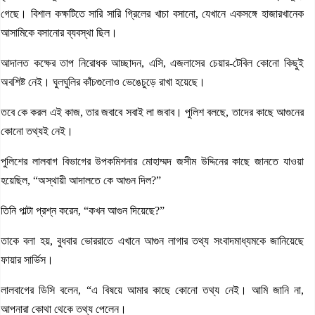
গেছে। বিশাল কক্ষটিতে সারি সারি গ্রিলের খাচা বসানো, যেখানে একসঙ্গে হাজারখানেক
আসামিকে বসানোর ব্যবস্থা ছিল।
আদালত কক্ষের তাপ নিরোধক আচ্ছাদন, এসি, এজলাসের চেয়ার-টেবিল কোনো কিছুই
অবশিষ্ট নেই। ঘুলঘুলির কাঁচগুলোও ভেঙেচুড়ে রাখা হয়েছে।
তবে কে করল এই কাজ, তার জবাবে সবাই লা জবাব। পুলিশ বলছে, তাদের কাছে আগুনের
কোনো তথ্যই নেই।
পুলিশের লালবাগ বিভাগের উপকমিশনার মোহাম্মদ জসীম উদ্দিনের কাছে জানতে যাওয়া
হয়েছিল, “অস্থায়ী আদালতে কে আগুন দিল?”
তিনি পাল্টা প্রশ্ন করেন, “কখন আগুন দিয়েছে?”
তাকে বলা হয়, বুধবার ভোররাতে এখানে আগুন লাগার তথ্য সংবাদমাধ্যমকে জানিয়েছে
ফায়ার সার্ভিস।
লালবাগের ডিসি বলেন, “এ বিষয়ে আমার কাছে কোনো তথ্য নেই। আমি জানি না,
আপনারা কোথা থেকে তথ্য পেলেন।