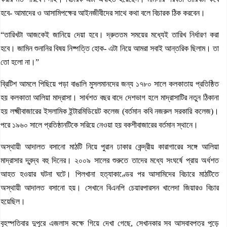
হবে- আমাদের ও আসামিপক্ষের আইনজীবীদের সাথে কথা বলে বিচারক ঠিক করবেন।
“তারিখটা আজকেই জানিয়ে দেয়া হবে। দ্রুততম সময়ের মধ্যেই তারিখ নির্ধারণ করা
হবে। জামিন শুনানির বিষয় নিষ্পত্তি হোক- এটা নিয়ে আমরা সবাই আন্তরিক ছিলাম। তা
তো হলো না।”
ব্রিটিশ আমলে পিছিয়ে পড়া বাঙালি মুসলমানদের জন্য ১৭৮০ সালে কলকাতায় প্রতিষ্ঠিত
হয় কলকাতা আলিয়া মাদ্রাসা। সার্ধশত বছর বাদে দেশভাগ হলে মাদ্রাসাটির নতুন ঠিকানা
হয় লক্ষ্মীবাজারের ইসলামিক ইন্টারমিডিয়েট কলেজ (বর্তমান কবি নজরুল সরকারি কলেজ)।
পরে ১৯৬০ সালে প্রতিষ্ঠানটিকে সরিয়ে নেওয়া হয় বকশীবাজারের বর্তমান স্থানে।
অস্থায়ী আদালত বসানো মাঠটি নিয়ে পুরান ঢাকার কেন্দ্রীয় কারাগারের সঙ্গে আলিয়া
মাদ্রাসার দ্বন্দ্ব বহু দিনের। ২০০৯ সালের শুরুতে তাদের মধ্যে সংঘর্ষে প্রায় অর্ধশত
আহত হওয়ার ঘটনা ঘটে। পিলখানা হত্যাকাণ্ডের পর আসামিদের বিচারে মাঠটিতে
অস্থায়ী আদালত বসানো হয়। সেখানে বিএনপি চেয়ারপারসন খালেদা জিয়ারও বিচার
হয়েছিল।
বৃহস্পতিবার দুপুরে এজলাস কক্ষে গিয়ে দেখা গেছে, সেখানকার সব আসবাবপত্র পুড়ে