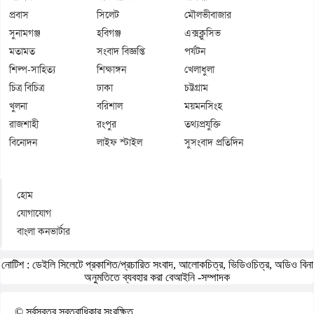
প্রবাস
সিলেট
মৌলভীবাজার
সুনামগঞ্জ
হবিগঞ্জ
এক্সক্লুসিভ
মতামত
সংবাদ বিজ্ঞপ্তি
পর্যটন
শিল্প-সাহিত্য
শিক্ষাঙ্গন
খেলাধুলা
চিত্র বিচিত্র
ঢাকা
চট্টগ্রাম
খুলনা
বরিশাল
ময়মনসিংহ
রাজশাহী
রংপুর
তথ্যপ্রযুক্তি
বিনোদন
লাইফ স্টাইল
সুসংবাদ প্রতিদিন
হোম
যোগাযোগ
বাংলা কনভার্টার
নোটিশ :
ডেইলি সিলেটে প্রকাশিত/প্রচারিত সংবাদ, আলোকচিত্র, ভিডিওচিত্র, অডিও বিনা
অনুমতিতে ব্যবহার করা বেআইনি -সম্পাদক
© সর্বস্বত্ব স্বত্বাধিকার সংরক্ষিত