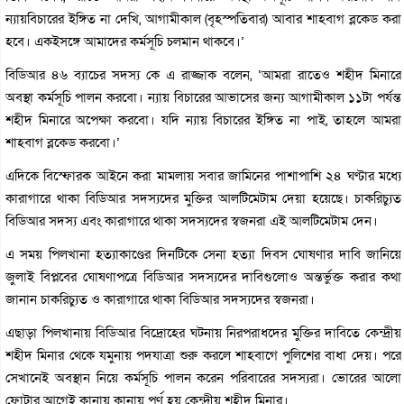
ন্যায়বিচারের ইঙ্গিত না দেখি, আগামীকাল (বৃহস্পতিবার) আবার শাহবাগ ব্লকেড করা
হবে। একইসঙ্গে আমাদের কর্মসূচি চলমান থাকবে।’
বিডিআর ৪৬ ব্যাচের সদস্য কে এ রাজ্জাক বলেন, ‘আমরা রাতেও শহীদ মিনারে
অবস্থা কর্মসূচি পালন করবো। ন্যায় বিচারের আভাসের জন্য আগামীকাল ১১টা পর্যন্ত
শহীদ মিনারে অপেক্ষা করবো। যদি ন্যায় বিচারের ইঙ্গিত না পাই, তাহলে আমরা
শাহবাগ ব্লকেড করবো।’
এদিকে বিস্ফোরক আইনে করা মামলায় সবার জামিনের পাশাপাশি ২৪ ঘণ্টার মধ্যে
কারাগারে থাকা বিডিআর সদস্যদের মুক্তির আলটিমেটাম দেয়া হয়েছে। চাকরিচ্যুত
বিডিআর সদস্য এবং কারাগারে থাকা সদস্যদের স্বজনরা এই আলটিমেটাম দেন।
এ সময় পিলখানা হত্যাকাণ্ডের দিনটিকে সেনা হত্যা দিবস ঘোষণার দাবি জানিয়ে
জুলাই বিপ্লবের ঘোষণাপত্রে বিডিআর সদস্যদের দাবিগুলোও অন্তর্ভুক্ত করার কথা
জানান চাকরিচ্যুত ও কারাগারে থাকা বিডিআর সদস্যদের স্বজনরা।
এছাড়া পিলখানায় বিডিআর বিদ্রোহের ঘটনায় নিরপরাধদের মুক্তির দাবিতে কেন্দ্রীয়
শহীদ মিনার থেকে যমুনায় পদযাত্রা শুরু করলে শাহবাগে পুলিশের বাধা দেয়। পরে
সেখানেই অবস্থান নিয়ে কর্মসূচি পালন করেন পরিবারের সদস্যরা। ভোরের আলো
ফোটার আগেই কানায় কানায় পূর্ণ হয় কেন্দ্রীয় শহীদ মিনার।