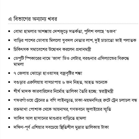
এ বিভাগের অন্যান্য খবর
বোমা হামলার আশঙ্কায় দেশজুড়ে সতর্কতা, পুলিশ বলছে ‘গুজব’
বাড়ির পাশের ডোবায় মিললো যুবদল নেতার লাশ, দুই চাচাতো ভাই পলাতক
চিকিৎসক সমাবেশের উদ্বোধন করলেন প্রধানমন্ত্রী
ডেপুটি স্পিকারের নামে ‘জাল’ ডিও লেটার, বরগুনার এসিল্যান্ডের বিরুদ্ধে
মামলা
৭ জেলায় ঝোড়ো হাওয়াসহ বজ্রবৃষ্টির শঙ্কা
বগুড়ার এরুলিয়ায় বাসচাপায় ৬ জন নিহত, আহত অনেকে
শীর্ষ মাদক কারবারিদের নির্মোহ তালিকা তৈরি হচ্ছে: স্বরাষ্ট্রমন্ত্রী
গফরগাঁওয়ে ট্রেনের ৪ বগি লাইনচ্যুত, ঢাকা-ময়মনসিংহ রুটে ট্রেন চলাচল বন্ধ
রক্তমাখা পোশাক থেকে আয়নাঘর, গণভবনে জুলাইয়ের স্মৃতি
সাকিব আল হাসানের মাগুরার বাড়িতে হামলা
দক্ষিণ-পূর্ব এশিয়ার সবচেয়ে স্থিতিশীল মুদ্রার তালিকায় টাকা