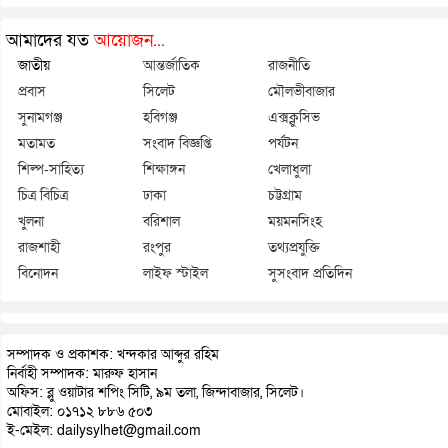
আমাদের যত
আয়োজন...
জাতীয়
আন্তর্জাতিক
রাজনীতি
প্রবাস
সিলেট
মৌলভীবাজার
সুনামগঞ্জ
হবিগঞ্জ
এক্সক্লুসিভ
মতামত
সংবাদ বিজ্ঞপ্তি
পর্যটন
শিল্প-সাহিত্য
শিক্ষাঙ্গন
খেলাধুলা
চিত্র বিচিত্র
ঢাকা
চট্টগ্রাম
খুলনা
বরিশাল
ময়মনসিংহ
রাজশাহী
রংপুর
তথ্যপ্রযুক্তি
বিনোদন
লাইফ স্টাইল
সুসংবাদ প্রতিদিন
সম্পাদক ও প্রকাশক: খন্দকার আব্দুর রহিম
নির্বাহী সম্পাদক: মারুফ হাসান
অফিস: ব্লু ওয়াটার শপিং সিটি, ৯ম তলা, জিন্দাবাজার, সিলেট।
মোবাইল: ০১৭১২ ৮৮৬ ৫০৩
ই-মেইল: dailysylhet@gmail.com