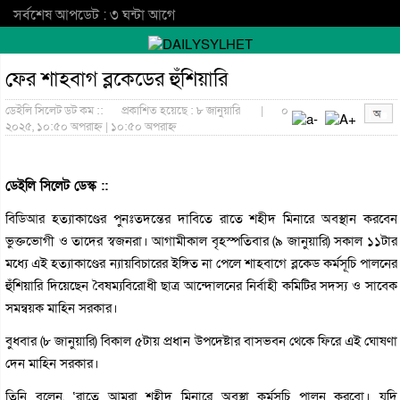
সর্বশেষ আপডেট : ৩ ঘন্টা আগে
ফের শাহবাগ ব্লকেডের হুঁশিয়ারি
ডেইলি সিলেট ডট কম ::
প্রকাশিত হয়েছে : ৮ জানুয়ারি
|
০
২০২৫, ১০:৫০ অপরাহ্ন | ১০:৫০ অপরাহ্ন
ডেইলি সিলেট ডেস্ক ::
বিডিআর হত্যাকাণ্ডের পুনঃতদন্তের দাবিতে রাতে শহীদ মিনারে অবস্থান করবেন
ভুক্তভোগী ও তাদের স্বজনরা। আগামীকাল বৃহস্পতিবার (৯ জানুয়ারি) সকাল ১১টার
মধ্যে এই হত্যাকাণ্ডের ন্যায়বিচারের ইঙ্গিত না পেলে শাহবাগে ব্লকেড কর্মসূচি পালনের
হুঁশিয়ারি দিয়েছেন বৈষম্যবিরোধী ছাত্র আন্দোলনের নির্বাহী কমিটির সদস্য ও সাবেক
সমন্বয়ক মাহিন সরকার।
বুধবার (৮ জানুয়ারি) বিকাল ৫টায় প্রধান উপদেষ্টার বাসভবন থেকে ফিরে এই ঘোষণা
দেন মাহিন সরকার।
তিনি বলেন, ‘রাতে আমরা শহীদ মিনারে অবস্থা কর্মসূচি পালন করবো। যদি