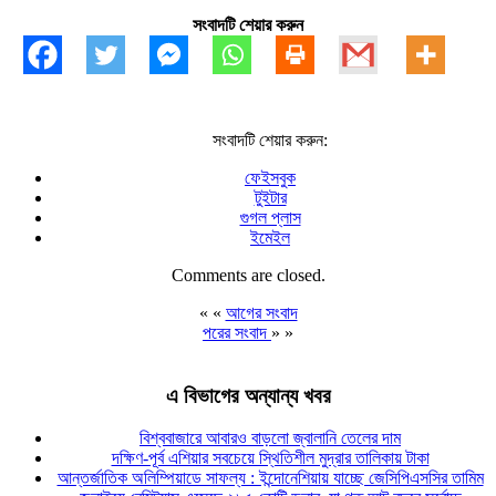
সংবাদটি শেয়ার করুন
সংবাদটি শেয়ার করুন:
ফেইসবুক
টুইটার
গুগল প্লাস
ইমেইল
Comments are closed.
« «
আগের সংবাদ
পরের সংবাদ
» »
এ বিভাগের অন্যান্য খবর
বিশ্ববাজারে আবারও বাড়লো জ্বালানি তেলের দাম
দক্ষিণ-পূর্ব এশিয়ার সবচেয়ে স্থিতিশীল মুদ্রার তালিকায় টাকা
আন্তর্জাতিক অলিম্পিয়াডে সাফল্য : ইন্দোনেশিয়ায় যাচ্ছে জেসিপিএসসির তামিম