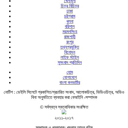
খেলাধুলা
চিত্র বিচিত্র
ঢাকা
চট্টগ্রাম
খুলনা
বরিশাল
ময়মনসিংহ
রাজশাহী
রংপুর
তথ্যপ্রযুক্তি
বিনোদন
লাইফ স্টাইল
সুসংবাদ প্রতিদিন
হোম
যোগাযোগ
বাংলা কনভার্টার
নোটিশ :
ডেইলি সিলেটে প্রকাশিত/প্রচারিত সংবাদ, আলোকচিত্র, ভিডিওচিত্র, অডিও
বিনা অনুমতিতে ব্যবহার করা বেআইনি -সম্পাদক
© সর্বস্বত্ব স্বত্বাধিকার সংরক্ষিত
২০১১-২০১৭
সম্পাদক ও প্রকাশক: খন্দকার আব্দুর রহিম