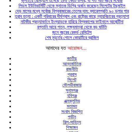
জুলাইয়ে রেমিট্যান্স এসেছে ২৮৫ কোটি ডলার, যা গত আট বছরে সর্বোচ্চ
লিডস ইউনিভার্সিটি থেকে স্নাতক ডিগ্রি অর্জন করেছেন সিলেটের ইছমাইল
দেড় মাসের মধ্যে সর্বোচ্চ বিশ্ববাজারের তেলের দাম: ব্যারেলপ্রতি ৯০ ডলার পার
তুরাব হত্যা : একটি পরিবারের দীর্ঘশ্বাস এবং রাষ্ট্রের কাছে ন্যায়বিচারের প্রত্যাশা
নাটকীয় প্রত্যাবর্তনে ইংল্যান্ডকে হারিয়ে বিশ্বকাপের ফাইনালে আর্জেন্টিনা
রপ্তানি আয়ে পতন, লক্ষ্যমাত্রা থেকে বড় ঘাটতি
জুনে বছরের রেকর্ড রেমিটেন্স
শেষ মুহূর্তের গোলে কোয়ার্টারে ব্রাজিল
আমাদের যত
আয়োজন...
জাতীয়
আন্তর্জাতিক
রাজনীতি
প্রবাস
সিলেট
মৌলভীবাজার
সুনামগঞ্জ
হবিগঞ্জ
এক্সক্লুসিভ
মতামত
সংবাদ বিজ্ঞপ্তি
পর্যটন
শিল্প-সাহিত্য
শিক্ষাঙ্গন