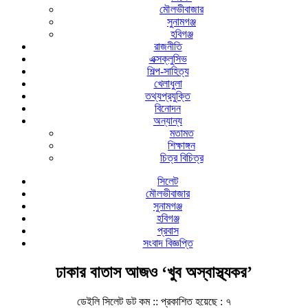
মৌলভীবাজার
সুনামগঞ্জ
হবিগঞ্জ
রাজনীতি
এক্সক্লুসিভ
শিল্প-সাহিত্য
খেলাধুলা
তথ্যপ্রযুক্তি
বিনোদন
অন্যান্য
মতামত
শিক্ষাঙ্গন
চিত্র বিচিত্র
সিলেট
মৌলভীবাজার
সুনামগঞ্জ
হবিগঞ্জ
প্রবাস
সংবাদ বিজ্ঞপ্তি
ঢাকার বাতাস আজও ‘খুব অস্বাস্থ্যকর’
ডেইলি সিলেট ডট কম ::
প্রকাশিত হয়েছে : ৭