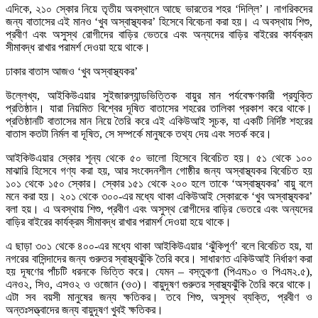
এদিকে, ২১০ স্কোর নিয়ে তৃতীয় অবস্থানে আছে ভারতের শহর ‘দিল্লি’। নাগরিকদের
জন্য বাতাসের এই মানও ‘খুব অস্বাস্থ্যকর’ হিসেবে বিবেচনা করা হয়। এ অবস্থায় শিশু,
প্রবীণ এবং অসুস্থ রোগীদের বাড়ির ভেতরে এবং অন্যদের বাড়ির বাইরের কার্যক্রম
সীমাবদ্ধ রাখার পরামর্শ দেওয়া হয়ে থাকে।
ঢাকার বাতাস আজও ‘খুব অস্বাস্থ্যকর’
উল্লেখ্য, আইকিউএয়ার সুইজারল্যান্ডভিত্তিক বায়ুর মান পর্যবেক্ষণকারী প্রযুক্তি
প্রতিষ্ঠান। যারা নিয়মিত বিশ্বের দূষিত বাতাসের শহরের তালিকা প্রকাশ করে থাকে।
প্রতিষ্ঠানটি বাতাসের মান নিয়ে তৈরি করে এই একিউআই সূচক, যা একটি নির্দিষ্ট শহরের
বাতাস কতটা নির্মল বা দূষিত, সে সম্পর্কে মানুষকে তথ্য দেয় এবং সতর্ক করে।
আইকিউএয়ার স্কোর শূন্য থেকে ৫০ ভালো হিসেবে বিবেচিত হয়। ৫১ থেকে ১০০
মাঝারি হিসেবে গণ্য করা হয়, আর সংবেদনশীল গোষ্ঠীর জন্য অস্বাস্থ্যকর বিবেচিত হয়
১০১ থেকে ১৫০ স্কোর। স্কোর ১৫১ থেকে ২০০ হলে তাকে ‘অস্বাস্থ্যকর’ বায়ু বলে
মনে করা হয়। ২০১ থেকে ৩০০-এর মধ্যে থাকা একিউআই স্কোরকে ‘খুব অস্বাস্থ্যকর’
বলা হয়। এ অবস্থায় শিশু, প্রবীণ এবং অসুস্থ রোগীদের বাড়ির ভেতরে এবং অন্যদের
বাড়ির বাইরের কার্যক্রম সীমাবদ্ধ রাখার পরামর্শ দেওয়া হয়ে থাকে।
এ ছাড়া ৩০১ থেকে ৪০০-এর মধ্যে থাকা আইকিউএয়ার ‘ঝুঁকিপূর্ণ’ বলে বিবেচিত হয়, যা
নগরের বাসিন্দাদের জন্য গুরুতর স্বাস্থ্যঝুঁকি তৈরি করে। সাধারণত একিউআই নির্ধারণ করা
হয় দূষণের পাঁচটি ধরনকে ভিত্তি করে। যেমন – বস্তুকণা (পিএম১০ ও পিএম২.৫),
এনও২, সিও, এসও২ ও ওজোন (ও৩)। বায়ুদূষণ গুরুতর স্বাস্থ্যঝুঁকি তৈরি করে থাকে।
এটা সব বয়সী মানুষের জন্য ক্ষতিকর। তবে শিশু, অসুস্থ ব্যক্তি, প্রবীণ ও
অন্তঃসত্ত্বাদের জন্য বায়ুদূষণ খুবই ক্ষতিকর।