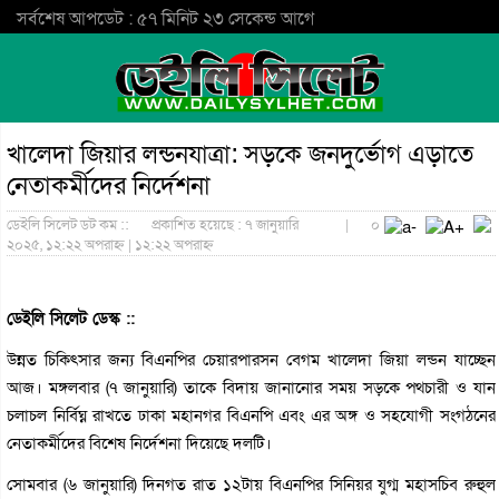
সর্বশেষ আপডেট : ৫৭ মিনিট ২৩ সেকেন্ড আগে
খালেদা জিয়ার লন্ডনযাত্রা: সড়কে জনদুর্ভোগ এড়াতে
নেতাকর্মীদের নির্দেশনা
ডেইলি সিলেট ডট কম ::
প্রকাশিত হয়েছে : ৭ জানুয়ারি
|
০
২০২৫, ১২:২২ অপরাহ্ন | ১২:২২ অপরাহ্ন
ডেইলি সিলেট ডেস্ক ::
উন্নত চিকিৎসার জন্য বিএনপির চেয়ারপারসন বেগম খালেদা জিয়া লন্ডন যাচ্ছেন
আজ। মঙ্গলবার (৭ জানুয়ারি) তাকে বিদায় জানানোর সময় সড়কে পথচারী ও যান
চলাচল নির্বিঘ্ন রাখতে ঢাকা মহানগর বিএনপি এবং এর অঙ্গ ও সহযোগী সংগঠনের
নেতাকর্মীদের বিশেষ নির্দেশনা দিয়েছে দলটি।
সোমবার (৬ জানুয়ারি) দিনগত রাত ১২টায় বিএনপির সিনিয়র যুগ্ম মহাসচিব রুহুল