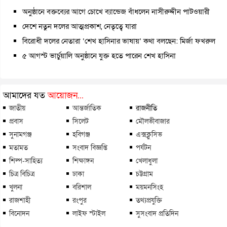
অনুষ্ঠানে বক্তব্যের আগে চোখে ব্যান্ডেজ বাঁধলেন নাসীরুদ্দীন পাটওয়ারী
দেশে নতুন দলের আত্মপ্রকাশ, নেতৃত্বে যারা
বিরোধী দলের নেতারা ‘শেখ হাসিনার ভাষায়’ কথা বলছেন: মির্জা ফখরুল
৫ আগস্ট ভার্চুয়ালি অনুষ্ঠানে যুক্ত হতে পারেন শেখ হাসিনা
আমাদের যত
আয়োজন...
জাতীয়
আন্তর্জাতিক
রাজনীতি
প্রবাস
সিলেট
মৌলভীবাজার
সুনামগঞ্জ
হবিগঞ্জ
এক্সক্লুসিভ
মতামত
সংবাদ বিজ্ঞপ্তি
পর্যটন
শিল্প-সাহিত্য
শিক্ষাঙ্গন
খেলাধুলা
চিত্র বিচিত্র
ঢাকা
চট্টগ্রাম
খুলনা
বরিশাল
ময়মনসিংহ
রাজশাহী
রংপুর
তথ্যপ্রযুক্তি
বিনোদন
লাইফ স্টাইল
সুসংবাদ প্রতিদিন