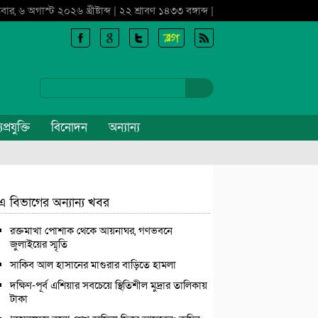
বার, ৬ অগাস্ট ২০২৬ খ্রীষ্টাব্দ | ২২ শ্রাবণ ১৪৩৩ বঙ্গাব্দ |
প্রযুক্তি
বিনোদন
অন্যান্য
এ বিভাগের অন্যান্য খবর
রক্তমাখা পোশাক থেকে আয়নাঘর, গণভবনে
জুলাইয়ের স্মৃতি
সাকিব আল হাসানের মাগুরার বাড়িতে হামলা
দক্ষিণ-পূর্ব এশিয়ার সবচেয়ে স্থিতিশীল মুদ্রার তালিকায়
টাকা