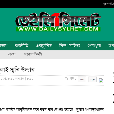
বৃহস্পতি
িভাগ
রাজনীতি
এক্সক্লুসিভ
শিল্প-সাহিত্য
খেলাধুলা
তথ্য
প্রবাস
সংবাদ বিজ্ঞপ্তি
লাই স্মৃতি উদ্যান
 ২০২৫, ৮:১০ অপরাহ্ন | ৮:১০
|
০
সংঘ পার্ককে আধুনিকায়ন করে নতুন নাম দেওয়া হয়েছে। জুলাই গণঅভ্যুত্থানের