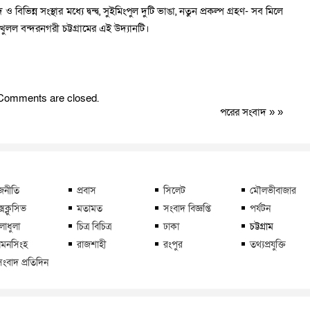
ও বিভিন্ন সংস্থার মধ্যে দ্বন্দ্ব, সুইমিংপুল দুটি ভাঙা, নতুন প্রকল্প গ্রহণ- সব মিলে
ল বন্দরনগরী চট্টগ্রামের এই উদ্যানটি।
Comments are closed.
পরের সংবাদ
» »
জনীতি
প্রবাস
সিলেট
মৌলভীবাজার
্সক্লুসিভ
মতামত
সংবাদ বিজ্ঞপ্তি
পর্যটন
লাধুলা
চিত্র বিচিত্র
ঢাকা
চট্টগ্রাম
মনসিংহ
রাজশাহী
রংপুর
তথ্যপ্রযুক্তি
সংবাদ প্রতিদিন