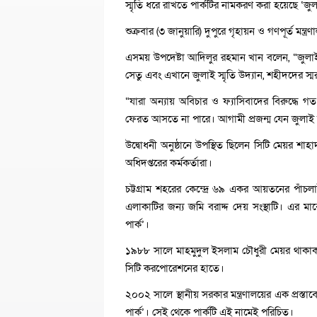
স্মৃতি ধরে রাখতে পার্কটির নামকরণ করা হয়েছে ‘জুলা
শুক্রবার (৩ জানুয়ারি) দুপুরে গৃহায়ন ও গণপূর্ত মন
এসময় উপদেষ্টা আদিলুর রহমান খান বলেন, “জুলাই
সেতু এবং এখানে জুলাই স্মৃতি উদ্যান, শহীদদের স
“যারা অন্যায় অবিচার ও ফ্যাসিবাদের বিরুদ্ধে
ফেরত আসতে না পারে। আগামী প্রজন্ম যেন জুলাই
উদ্বোধনী অনুষ্ঠানে উপস্থিত ছিলেন সিটি মেয়র শা
অধিদপ্তরের কর্মকর্তারা।
চট্টগ্রাম শহরের কেন্দ্রে ৬৯ একর আয়তনের পাঁচ
এলাকাটির জন্য জমি বরাদ্দ দেয় সংস্থাটি। এর
পার্ক’।
১৯৮৮ সালে মাহমুদুল ইসলাম চৌধুরী মেয়র থাকাকালে গ
সিটি করপোরেশনের হাতে।
২০০২ সালে স্থানীয় সরকার মন্ত্রণালয়ের এক প্রস্ত
পার্ক’। সেই থেকে পার্কটি এই নামেই পরিচিত।