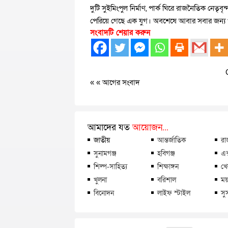
দুটি সুইমিংপুল নির্মাণ, পার্ক ঘিরে রাজনৈতিক নেতৃবৃন্দ 
পেরিয়ে গেছে এক যুগ। অবশেষে আবার সবার জন্য খুল
সংবাদটি শেয়ার করুন
« «
আগের সংবাদ
আমাদের যত
আয়োজন...
জাতীয়
আন্তর্জাতিক
রা
সুনামগঞ্জ
হবিগঞ্জ
এক
শিল্প-সাহিত্য
শিক্ষাঙ্গন
খে
খুলনা
বরিশাল
ময়
বিনোদন
লাইফ স্টাইল
সু