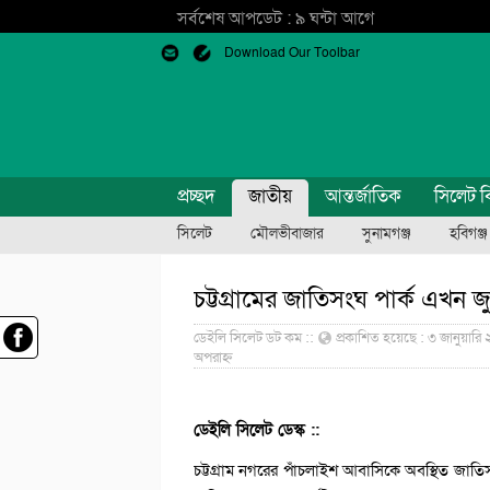
সর্বশেষ আপডেট : ৯ ঘন্টা আগে
Download Our Toolbar
প্রচ্ছদ
জাতীয়
আন্তর্জাতিক
সিলেট ব
সিলেট
মৌলভীবাজার
সুনামগঞ্জ
হবিগঞ্জ
চট্টগ্রামের জাতিসংঘ পার্ক এখন জু
ডেইলি সিলেট ডট কম ::
প্রকাশিত হয়েছে : ৩ জানুয়ারি
অপরাহ্ন
ডেইলি সিলেট ডেস্ক ::
চট্টগ্রাম নগরের পাঁচলাইশ আবাসিকে অবস্থিত জাতি