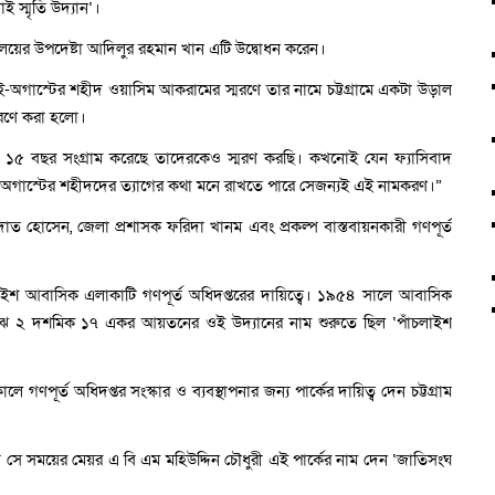
ই স্মৃতি উদ্যান’।
্ত্রণালয়ের উপদেষ্টা আদিলুর রহমান খান এটি উদ্বোধন করেন।
-অগাস্টের শহীদ ওয়াসিম আকরামের স্মরণে তার নামে চট্টগ্রামে একটা উড়াল
্মরণে করা হলো।
 গত ১৫ বছর সংগ্রাম করেছে তাদেরকেও স্মরণ করছি। কখনোই যেন ফ্যাসিবাদ
 অগাস্টের শহীদদের ত্যাগের কথা মনে রাখতে পারে সেজন্যই এই নামকরণ।”
হাদাত হোসেন, জেলা প্রশাসক ফরিদা খানম এবং প্রকল্প বাস্তবায়নকারী গণপূর্ত
লাইশ আবাসিক এলাকাটি গণপূর্ত অধিদপ্তরের দায়িত্বে। ১৯৫৪ সালে আবাসিক
 মাঝে ২ দশমিক ১৭ একর আয়তনের ওই উদ্যানের নাম শুরুতে ছিল ‘পাঁচলাইশ
ণপূর্ত অধিদপ্তর সংস্কার ও ব্যবস্থাপনার জন্য পার্কের দায়িত্ব দেন চট্টগ্রাম
াবে সে সময়ের মেয়র এ বি এম মহিউদ্দিন চৌধুরী এই পার্কের নাম দেন ‘জাতিসংঘ