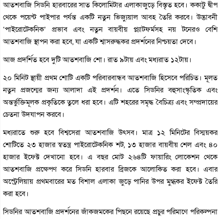
আতশবাজি সিডনি হারবারের সাত কিলোমিটার এলাকাজুড়ে বিস্তৃত হবে। ককাটু দ্বীপ
থেকে পয়েন্ট পাইপার পর্যন্ত একটি নতুন ভিজ্যুয়াল আবহ তৈরি করবে। উদ্ভাবনী
‘পাইরোটেকনিক’ প্রভাব এবং নতুন বায়বীয় প্ল্যাটফর্মসহ নয় টনেরও বেশি
আতশবাজি স্থাপন করা হবে, যা একটি শ্বাসরুদ্ধকর প্রদর্শনের নিশ্চয়তা দেবে।
আজ প্রদর্শিত হবে দুটি আতশবাজি শো। রাত ৯টায় এবং মধ্যরাত ১২টায়।
২০ মিনিট স্থায়ী প্রথম শোটি একটি পরিবারবান্ধব আতশবাজি হিসেবে পরিচিত। মূলত
নতুন প্রজন্মের জন্য আলাদা এই প্রদর্শন। এতে সিডনির বহুসাংস্কৃতিক এবং
অন্তর্ভুক্তিমূলক প্রকৃতিকে তুলে ধরা হবে। এটি শহরের সমৃদ্ধ বৈচিত্র্য এবং সম্প্রদায়ের
চেতনা উদযাপন করবে।
মধ্যরাতে শুরু হবে বিশ্বসেরা আতশবাজি উৎসব। মাত্র ১২ মিনিটের বিস্ময়কর
শোটিতে ২৩ হাজার স্বতন্ত্র পাইরোটেকনিক শট, ১৩ হাজার বায়বীয় শেল এবং ৪০
হাজার ইফেক্ট দেখানো হবে। এ বছর মোট ২৬৪টি ফায়ারিং লোকেশন থেকে
আতশবাজি প্রক্ষেপণ করে সিডনি হারবার ব্রিজকে আলোকিত করা হবে। এবার
অস্ট্রেলিয়ায় প্রথমবারের মত বিশাল এলাকা জুড়ে পানির উপর মুগ্ধকর ইফেক্ট তৈরি
করা হবে।
সিডনির আতশবাজি প্রদর্শনের জাঁকজমকের পিছনে রয়েছে প্রচুর পরিমাণে পরিকল্পনা