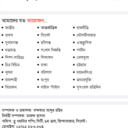
আমাদের যত
আয়োজন...
জাতীয়
আন্তর্জাতিক
রাজনীতি
প্রবাস
সিলেট
মৌলভীবাজার
সুনামগঞ্জ
হবিগঞ্জ
এক্সক্লুসিভ
মতামত
সংবাদ বিজ্ঞপ্তি
পর্যটন
শিল্প-সাহিত্য
শিক্ষাঙ্গন
খেলাধুলা
চিত্র বিচিত্র
ঢাকা
চট্টগ্রাম
খুলনা
বরিশাল
ময়মনসিংহ
রাজশাহী
রংপুর
তথ্যপ্রযুক্তি
বিনোদন
লাইফ স্টাইল
সুসংবাদ প্রতিদিন
সম্পাদক ও প্রকাশক: খন্দকার আব্দুর রহিম
নির্বাহী সম্পাদক: মারুফ হাসান
অফিস: ব্লু ওয়াটার শপিং সিটি, ৯ম তলা, জিন্দাবাজার, সিলেট।
মোবাইল: ০১৭১২ ৮৮৬ ৫০৩