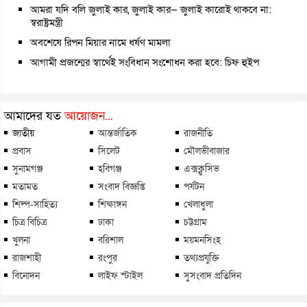
আমরা যদি বলি জুলাই কার, জুলাই কার— জুলাই কারোই থাকবে না:
স্বরাষ্ট্রমন্ত্রী
অবশেষে রিপন মিয়ার নামে ধর্ষণ মামলা
আগামী প্রজন্মের স্বার্থেই সংবিধান সংশোধন করা হবে: চিফ হুইপ
আমাদের যত
আয়োজন...
জাতীয়
আন্তর্জাতিক
রাজনীতি
প্রবাস
সিলেট
মৌলভীবাজার
সুনামগঞ্জ
হবিগঞ্জ
এক্সক্লুসিভ
মতামত
সংবাদ বিজ্ঞপ্তি
পর্যটন
শিল্প-সাহিত্য
শিক্ষাঙ্গন
খেলাধুলা
চিত্র বিচিত্র
ঢাকা
চট্টগ্রাম
খুলনা
বরিশাল
ময়মনসিংহ
রাজশাহী
রংপুর
তথ্যপ্রযুক্তি
বিনোদন
লাইফ স্টাইল
সুসংবাদ প্রতিদিন