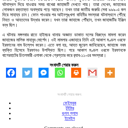
ঘটনাস্থল দিয়ে যাওয়ার সময় বাখেরা জাহাজটি দেখতে পায়। তারা দেখেন, জাহাজের
লোকজন রক্তাক্ত অবস্থায় পড়ে আছেন। তখন তারা জাতীয় জরুরি সেবা ৯৯৯-এ কল
দিয়ে সাহায্য চান। ফোন পাওয়ার পর আইনশৃঙ্খলা বাহিনীর সদস্যরা ঘটনাস্থলে পৌঁছে
নিহত ও আহতদের উদ্ধার করেন। যখন তারা জাহাজে পৌঁছান, তখন জাহাজটির ইঞ্জিন
বন্ধ ছিল।
এ ঘটনায় মঙ্গলবার রাতে হাইমচর থানায় অজ্ঞাত ডাকাত দলের বিরুদ্ধে মামলা করেন
জাহাজের মালিক মাহাবুব মোর্শেদ। ওই মামলার এজাহারে তিনি এই আকাশ মণ্ডল ওরফে
ইরফানের নাম উল্লেখ করেন। এতে বলা হয়, আহত জুয়েল জানিয়েছেন, জাহাজে নবম
ব্যক্তি হিসেবে ইরফানও উপস্থিত ছিল। পরে আকাশ মণ্ডল ওরফে ইরফানকে
বাগেরহাটের চিতলমারী এলাকা থেকে গ্রেপ্তার করে র‌্যাব-১১-এর সদস্যরা।
সংবাদটি শেয়ার করুন
সংবাদটি শেয়ার করুন:
ফেইসবুক
টুইটার
গুগল প্লাস
ইমেইল