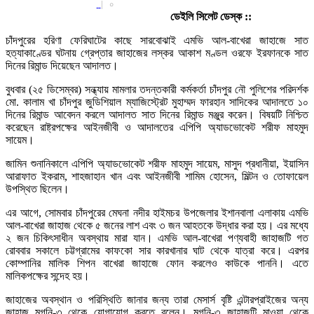
|
০
ডেইলি সিলেট ডেস্ক ::
চাঁদপুরের হরিণা ফেরিঘাটের কাছে সারবোঝাই এমভি আল-বাখেরা জাহাজে সাত
হত্যাকাণ্ডের ঘটনায় গ্রেপ্তার জাহাজের লস্কর আকাশ মণ্ডল ওরফে ইরফানকে সাত
দিনের রিমান্ড দিয়েছেন আদালত।
বুধবার (২৫ ডিসেম্বর) সন্ধ্যায় মামলার তদন্তকারী কর্মকর্তা চাঁদপুর নৌ পুলিশের পরিদর্শক
মো. কালাম খা চাঁদপুর জুডিশিয়াল ম্যাজিস্ট্রেট মুহাম্মদ ফারহান সাদিকের আদালতে ১০
দিনের রিমান্ড আবেদন করলে আদালত সাত দিনের রিমান্ড মঞ্জুর করেন। বিষয়টি নিশ্চিত
করেছেন রাষ্ট্রপক্ষের আইনজীবী ও আদালতের এপিপি অ্যাডভোকেট শরীফ মাহমুদ
সায়েম।
জামিন শুনানিকালে এপিপি অ্যাডভোকেট শরীফ মাহমুদ সায়েম, মাসুদ প্রধানীয়া, ইয়াসিন
আরাফাত ইকরাম, শাহজাহান খান এবং আইনজীবী শামিম হোসেন, মিল্টন ও তোফায়েল
উপস্থিত ছিলেন।
এর আগে, সোমবার চাঁদপুরের মেঘনা নদীর হাইমচর উপজেলার ইশানবালা এলাকায় এমভি
আল-বাখেরা জাহাজ থেকে ৫ জনের লাশ এবং ৩ জন আহতকে উদ্ধার করা হয়। এর মধ্যে
২ জন চিকিৎসাধীন অবস্থায় মারা যান। এমভি আল-বাখেরা পণ্যবাহী জাহাজটি গত
রোববার সকালে চট্টগ্রামের কাফকো সার কারখানার ঘাট থেকে যাত্রা করে। এরপর
কোম্পানির মালিক শিপন বাখেরা জাহাজে ফোন করলেও কাউকে পাননি। এতে
মালিকপক্ষের সন্দেহ হয়।
জাহাজের অবস্থান ও পরিস্থিতি জানার জন্য তারা মেসার্স বৃষ্টি এন্টারপ্রাইজের অন্য
জাহাজ মুগনি-৩ থেকে যোগাযোগ করতে বলেন। মুগনি-৩ জাহাজটি মাওয়া থেকে