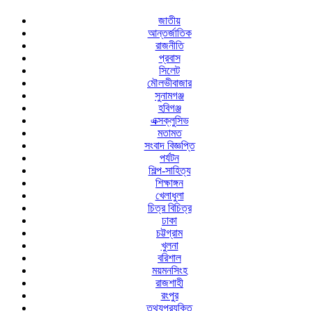
জাতীয়
আন্তর্জাতিক
রাজনীতি
প্রবাস
সিলেট
মৌলভীবাজার
সুনামগঞ্জ
হবিগঞ্জ
এক্সক্লুসিভ
মতামত
সংবাদ বিজ্ঞপ্তি
পর্যটন
শিল্প-সাহিত্য
শিক্ষাঙ্গন
খেলাধুলা
চিত্র বিচিত্র
ঢাকা
চট্টগ্রাম
খুলনা
বরিশাল
ময়মনসিংহ
রাজশাহী
রংপুর
তথ্যপ্রযুক্তি