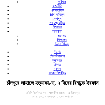
হবিগঞ্জ
রাজনীতি
এক্সক্লুসিভ
শিল্প-সাহিত্য
খেলাধুলা
তথ্যপ্রযুক্তি
বিনোদন
অন্যান্য
মতামত
শিক্ষাঙ্গন
চিত্র বিচিত্র
সিলেট
মৌলভীবাজার
সুনামগঞ্জ
হবিগঞ্জ
প্রবাস
সংবাদ বিজ্ঞপ্তি
চাঁদপুরে জাহাজে হত্যাকাণ্ড, ৭ দিনের রিমান্ডে ইরফান
ডেইলি সিলেট ডট কম ::
প্রকাশিত হয়েছে : ২৫ ডিসেম্বর
২০২৪, ১০:৫০ অপরাহ্ন | ১০:৫০ অপরাহ্ন