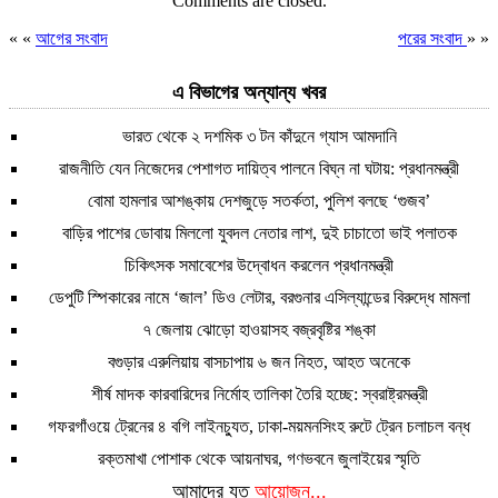
Comments are closed.
« «
আগের সংবাদ
পরের সংবাদ
» »
এ বিভাগের অন্যান্য খবর
ভারত থেকে ২ দশমিক ৩ টন কাঁদুনে গ্যাস আমদানি
রাজনীতি যেন নিজেদের পেশাগত দায়িত্ব পালনে বিঘ্ন না ঘটায়: প্রধানমন্ত্রী
বোমা হামলার আশঙ্কায় দেশজুড়ে সতর্কতা, পুলিশ বলছে ‘গুজব’
বাড়ির পাশের ডোবায় মিললো যুবদল নেতার লাশ, দুই চাচাতো ভাই পলাতক
চিকিৎসক সমাবেশের উদ্বোধন করলেন প্রধানমন্ত্রী
ডেপুটি স্পিকারের নামে ‘জাল’ ডিও লেটার, বরগুনার এসিল্যান্ডের বিরুদ্ধে মামলা
৭ জেলায় ঝোড়ো হাওয়াসহ বজ্রবৃষ্টির শঙ্কা
বগুড়ার এরুলিয়ায় বাসচাপায় ৬ জন নিহত, আহত অনেকে
শীর্ষ মাদক কারবারিদের নির্মোহ তালিকা তৈরি হচ্ছে: স্বরাষ্ট্রমন্ত্রী
গফরগাঁওয়ে ট্রেনের ৪ বগি লাইনচ্যুত, ঢাকা-ময়মনসিংহ রুটে ট্রেন চলাচল বন্ধ
রক্তমাখা পোশাক থেকে আয়নাঘর, গণভবনে জুলাইয়ের স্মৃতি
আমাদের যত
আয়োজন...