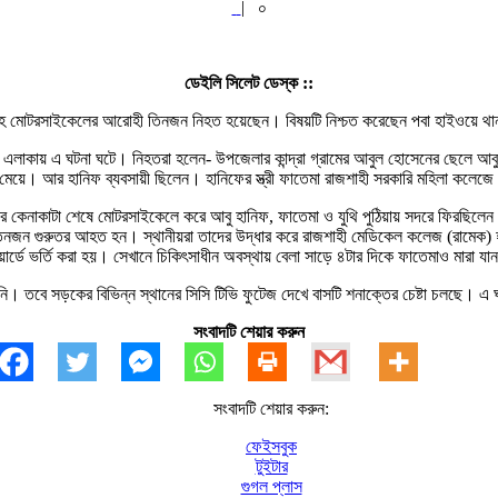
|
০
ডেইলি সিলেট ডেস্ক ::
্ত্রীসহ মোটরসাইকেলের আরোহী তিনজন নিহত হয়েছেন। বিষয়টি নিশ্চত করেছেন পবা হাইওয়ে 
এলাকায় এ ঘটনা ঘটে। নিহতরা হলেন- উপজেলার কান্দ্রা গ্রামের আবুল হোসেনের ছেলে আবু হা
য়ে। আর হানিফ ব্যবসায়ী ছিলেন। হানিফের স্ত্রী ফাতেমা রাজশাহী সরকারি মহিলা কলেজে অন
রে কেনাকাটা শেষে মোটরসাইকেলে করে আবু হানিফ, ফাতেমা ও যুথি পুঠিয়ায় সদরে ফিরছিলেন
নজন গুরুতর আহত হন। স্থানীয়রা তাদের উদ্ধার করে রাজশাহী মেডিকেল কলেজ (রামেক) হ
য়ার্ডে ভর্তি করা হয়। সেখানে চিকিৎসাধীন অবস্থায় বেলা সাড়ে ৪টার দিকে ফাতেমাও মারা যা
য়নি। তবে সড়কের বিভিন্ন স্থানের সিসি টিভি ফুটেজ দেখে বাসটি শনাক্তের চেষ্টা চলছে।
সংবাদটি শেয়ার করুন
সংবাদটি শেয়ার করুন:
ফেইসবুক
টুইটার
গুগল প্লাস