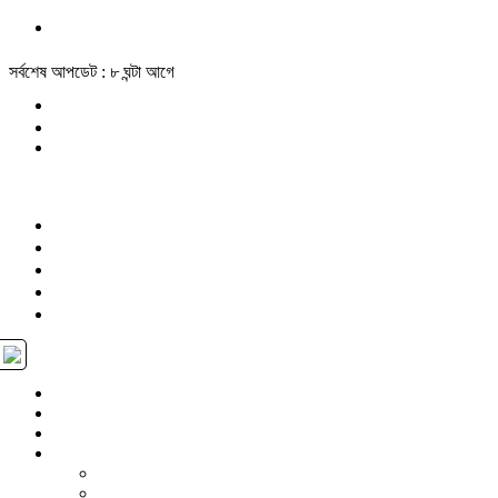
সর্বশেষ আপডেট : ৮ ঘন্টা আগে