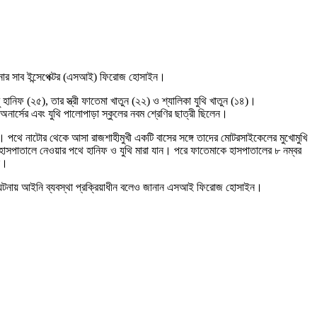
থানার সাব ইন্সেপেক্টর (এসআই) ফিরোজ হোসাইন।
নিফ (২৫), তার স্ত্রী ফাতেমা খাতুন (২২) ও শ্যালিকা যুথি খাতুন (১৪)।
ার্সের এবং যুথি পালোপাড়া স্কুলের নবম শ্রেণির ছাত্রী ছিলেন।
। পথে নাটোর থেকে আসা রাজশাহীমুখী একটি বাসের সঙ্গে তাদের মোটরসাইকেলের মুখোমুখি
াসপাতালে নেওয়ার পথে হানিফ ও যুথি মারা যান। পরে ফাতেমাকে হাসপাতালের ৮ নম্বর
ন।
 এ ঘটনায় আইনি ব্যবস্থা প্রক্রিয়াধীন বলেও জানান এসআই ফিরোজ হোসাইন।