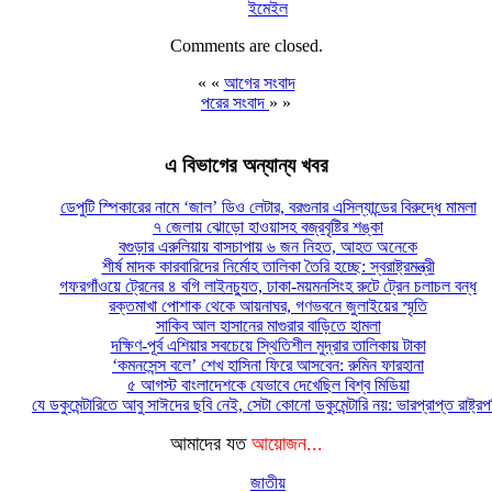
ইমেইল
Comments are closed.
« «
আগের সংবাদ
পরের সংবাদ
» »
এ বিভাগের অন্যান্য খবর
ডেপুটি স্পিকারের নামে ‘জাল’ ডিও লেটার, বরগুনার এসিল্যান্ডের বিরুদ্ধে মামলা
৭ জেলায় ঝোড়ো হাওয়াসহ বজ্রবৃষ্টির শঙ্কা
বগুড়ার এরুলিয়ায় বাসচাপায় ৬ জন নিহত, আহত অনেকে
শীর্ষ মাদক কারবারিদের নির্মোহ তালিকা তৈরি হচ্ছে: স্বরাষ্ট্রমন্ত্রী
গফরগাঁওয়ে ট্রেনের ৪ বগি লাইনচ্যুত, ঢাকা-ময়মনসিংহ রুটে ট্রেন চলাচল বন্ধ
রক্তমাখা পোশাক থেকে আয়নাঘর, গণভবনে জুলাইয়ের স্মৃতি
সাকিব আল হাসানের মাগুরার বাড়িতে হামলা
দক্ষিণ-পূর্ব এশিয়ার সবচেয়ে স্থিতিশীল মুদ্রার তালিকায় টাকা
‘কমনসেন্স বলে’ শেখ হাসিনা ফিরে আসবেন: রুমিন ফারহানা
৫ আগস্ট বাংলাদেশকে যেভাবে দেখেছিল বিশ্ব মিডিয়া
যে ডকুমেন্টারিতে আবু সাঈদের ছবি নেই, সেটা কোনো ডকুমেন্টারি নয়: ভারপ্রাপ্ত রাষ্ট্র
আমাদের যত
আয়োজন...
জাতীয়