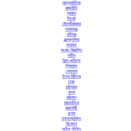
আন্তর্জাতিক
রাজনীতি
প্রবাস
সিলেট
মৌলভীবাজার
সুনামগঞ্জ
হবিগঞ্জ
এক্সক্লুসিভ
মতামত
সংবাদ বিজ্ঞপ্তি
পর্যটন
শিল্প-সাহিত্য
শিক্ষাঙ্গন
খেলাধুলা
চিত্র বিচিত্র
ঢাকা
চট্টগ্রাম
খুলনা
বরিশাল
ময়মনসিংহ
রাজশাহী
রংপুর
তথ্যপ্রযুক্তি
বিনোদন
লাইফ স্টাইল