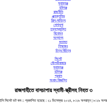
সুনামগঞ্জ
হবিগঞ্জ
রাজনীতি
এক্সক্লুসিভ
শিল্প-সাহিত্য
খেলাধুলা
তথ্যপ্রযুক্তি
বিনোদন
অন্যান্য
মতামত
শিক্ষাঙ্গন
চিত্র বিচিত্র
সিলেট
মৌলভীবাজার
সুনামগঞ্জ
হবিগঞ্জ
প্রবাস
সংবাদ বিজ্ঞপ্তি
রাজশাহীতে বাসচাপায় স্বামী-স্ত্রীসহ নিহত ৩
ইলি সিলেট ডট কম ::
প্রকাশিত হয়েছে : ২১ ডিসেম্বর ২০২৪, ৮:২৯ অপরাহ্ন | ৮:২৯ অপরা