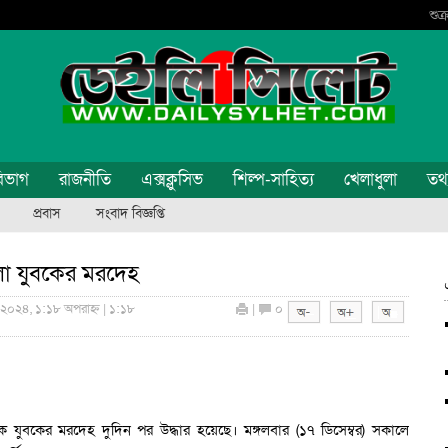
শুক
িভাগ
রাজনীতি
এক্সক্লুসিভ
শিল্প-সাহিত্য
খেলাধুলা
তথ্য
প্রবাস
সংবাদ বিজ্ঞপ্তি
ো যুবকের মরদেহ
র ২০২৪, ১:১৮ অপরাহ্ন | ১:১৮
|
০
ক যুবকের মরদেহ দুদিন পর উদ্ধার হয়েছে। মঙ্গলবার (১৭ ডিসেম্বর) সকালে