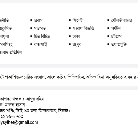
জনীতি
প্রবাস
সিলেট
মৌলভীবাজার
্সক্লুসিভ
মতামত
সংবাদ বিজ্ঞপ্তি
পর্যটন
লাধুলা
চিত্র বিচিত্র
ঢাকা
চট্টগ্রাম
মনসিংহ
রাজশাহী
রংপুর
তথ্যপ্রযুক্তি
সংবাদ প্রতিদিন
ে প্রকাশিত/প্রচারিত সংবাদ, আলোকচিত্র, ভিডিওচিত্র, অডিও বিনা অনুমতিতে ব্যবহা
রকাশক: খন্দকার আব্দুর রহিম
াদক: মারুফ হাসান
়াটার শপিং সিটি, ৯ম তলা, জিন্দাবাজার, সিলেট।
৭১২ ৮৮৬ ৫০৩
ilysylhet@gmail.com