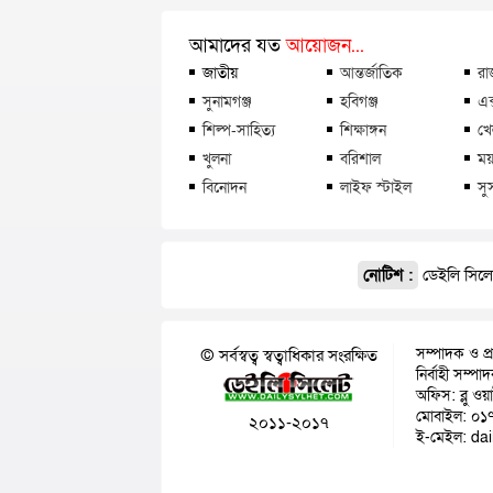
আমাদের যত
আয়োজন...
জাতীয়
আন্তর্জাতিক
রা
সুনামগঞ্জ
হবিগঞ্জ
এক
শিল্প-সাহিত্য
শিক্ষাঙ্গন
খে
খুলনা
বরিশাল
ময়
বিনোদন
লাইফ স্টাইল
সু
নোটিশ :
ডেইলি সিলেট
সম্পাদক ও প্
© সর্বস্বত্ব স্বত্বাধিকার সংরক্ষিত
নির্বাহী সম্প
অফিস: ব্লু ওয
মোবাইল: ০১
২০১১-২০১৭
ই-মেইল: da