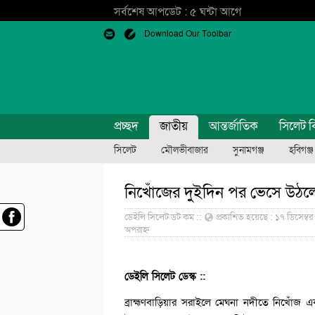
সর্বশেষ আপডেট : ৫ ঘন্টা আগে
Download Our Toolbar
প্রচ্ছদ
জাতীয়
আন্তর্জাতিক
সিলেট ব
সিলেট
মৌলভীবাজার
সুনামগঞ্জ
হবিগঞ্জ
নিখোঁজের দুইদিন পর ভেসে উঠল
ডেইলি সিলেট ডট কম ::
প্রকাশিত হয়েছে : ১৭ ডিসেম্ব
অপরাহ্ন
ডেইলি সিলেট ডেস্ক ::
ব্রাহ্মণবাড়িয়ার সরাইলে মেঘনা নদীতে নিখোঁজ এ