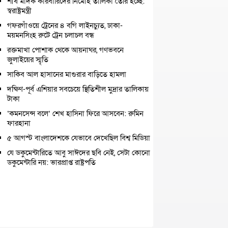
শীর্ষ মাদক কারবারিদের নির্মোহ তালিকা তৈরি হচ্ছে:
স্বরাষ্ট্রমন্ত্রী
গফরগাঁওয়ে ট্রেনের ৪ বগি লাইনচ্যুত, ঢাকা-
ময়মনসিংহ রুটে ট্রেন চলাচল বন্ধ
রক্তমাখা পোশাক থেকে আয়নাঘর, গণভবনে
জুলাইয়ের স্মৃতি
সাকিব আল হাসানের মাগুরার বাড়িতে হামলা
দক্ষিণ-পূর্ব এশিয়ার সবচেয়ে স্থিতিশীল মুদ্রার তালিকায়
টাকা
‘কমনসেন্স বলে’ শেখ হাসিনা ফিরে আসবেন: রুমিন
ফারহানা
৫ আগস্ট বাংলাদেশকে যেভাবে দেখেছিল বিশ্ব মিডিয়া
যে ডকুমেন্টারিতে আবু সাঈদের ছবি নেই, সেটা কোনো
ডকুমেন্টারি নয়: ভারপ্রাপ্ত রাষ্ট্রপতি